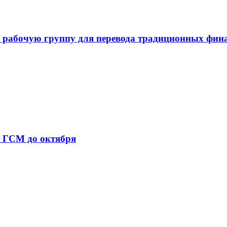
 рабочую группу для перевода традиционных фин
т ГСМ до октября