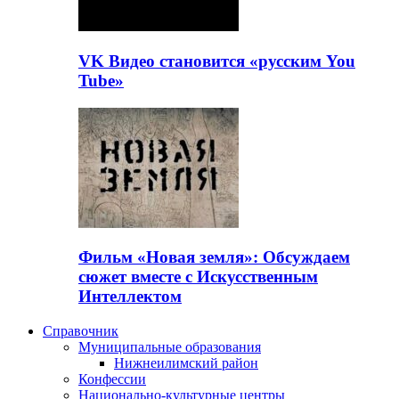
VK Видео становится «русским You
Tube»
Фильм «Новая земля»: Обсуждаем
сюжет вместе с Искусственным
Интеллектом
Справочник
Муниципальные образования
Нижнеилимский район
Конфессии
Национально-культурные центры