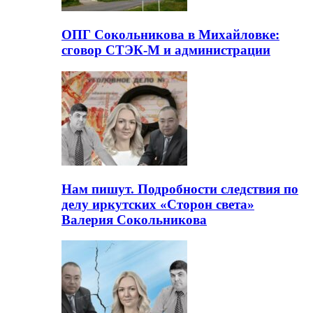
ОПГ Сокольникова в Михайловке:
сговор СТЭК-М и администрации
Нам пишут. Подробности следствия по
делу иркутских «Сторон света»
Валерия Сокольникова