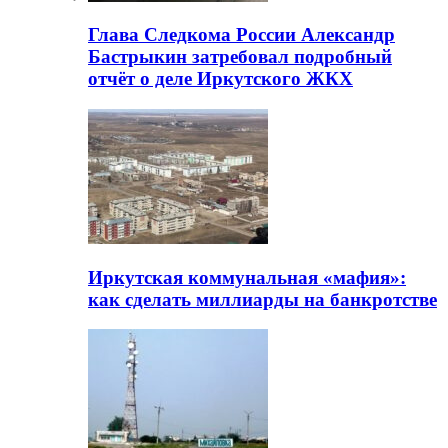
Глава Следкома России Александр
Бастрыкин затребовал подробный
отчёт о деле Иркутского ЖКХ
Иркутская коммунальная «мафия»:
как сделать миллиарды на банкротстве