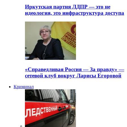
Иркутская партия ЛДПР — это не
идеология, это инфраструктура доступа
«Справедливая Россия — За правду» —
сетевой клуб вокруг Ларисы Егоровой
Криминал