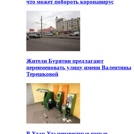
что может побороть коронавирус
Жители Бурятии предлагают
переименовать улицу имени Валентины
Терешковой
В Улан-Удэ неизвестные ночью