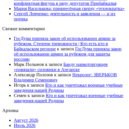
конфликтная фигура в ряду депутатов Прибайкалья
Мария Василькова: привнесённая сверху «технократка»
Сергей Левченко: деятельность и заявления — и их
оценка
Свежие комментарии
ГосДума приняла закон об использовании армии за
рубежом. Степени тревожности | Кто есть кто в
Байкальском регионе
к записи
ГосДума приняла закон
об использовании армии за рубежом для защиты
россиян
Марк Полынов
к записи
Банду наркоторговцев
«повязали» силовики в Ангарске
Александр Полозов
к записи
Некролог: ЗВЕРЬКОВ
Владимир Семенович
Игорь
к записи
Кто и как уничтожал военные учебные
заведения нашей Родины
Семен
к записи
Кто и как уничтожал военные учебные
заведения нашей Родины
Архивы
Август 2026
Июль 2026