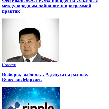
Фестиваль «ОСТРОВ» пройдет на Ольхоне с
международным лайнапом и программой
практик
Новости
Выборы, выборы… А депутаты разные.
Вячеслав Мархаев