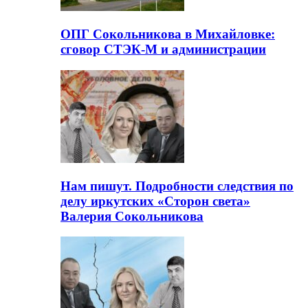
ОПГ Сокольникова в Михайловке:
сговор СТЭК-М и администрации
Нам пишут. Подробности следствия по
делу иркутских «Сторон света»
Валерия Сокольникова