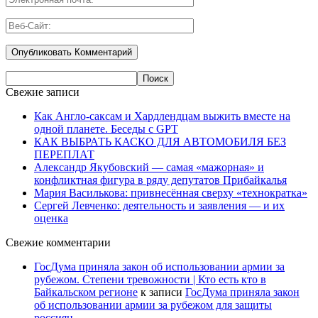
Свежие записи
Как Англо-саксам и Хардлендцам выжить вместе на
одной планете. Беседы с GPT
КАК ВЫБРАТЬ КАСКО ДЛЯ АВТОМОБИЛЯ БЕЗ
ПЕРЕПЛАТ
Александр Якубовский — самая «мажорная» и
конфликтная фигура в ряду депутатов Прибайкалья
Мария Василькова: привнесённая сверху «технократка»
Сергей Левченко: деятельность и заявления — и их
оценка
Свежие комментарии
ГосДума приняла закон об использовании армии за
рубежом. Степени тревожности | Кто есть кто в
Байкальском регионе
к записи
ГосДума приняла закон
об использовании армии за рубежом для защиты
россиян