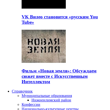
VK Видео становится «русским You
Tube»
Фильм «Новая земля»: Обсуждаем
сюжет вместе с Искусственным
Интеллектом
Справочник
Муниципальные образования
Нижнеилимский район
Конфессии
Национально-культурные центры