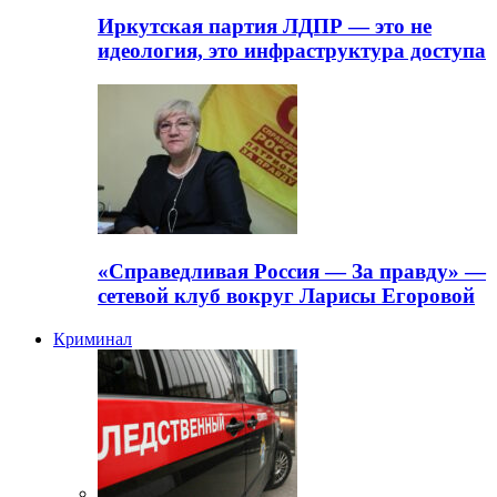
Иркутская партия ЛДПР — это не
идеология, это инфраструктура доступа
«Справедливая Россия — За правду» —
сетевой клуб вокруг Ларисы Егоровой
Криминал