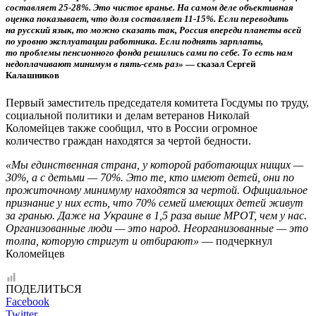
составляет 25-28%. Это чистое вранье. На самом деле объективная
оценка показывает, что доля составляет 11-15%. Если переводить
на русский язык, то можно сказать так, Россия впереди планеты всей
по уровню эксплуатации работника. Если поднять зарплаты,
то проблемы пенсионного фонда решились сами по себе. То есть нам
недоплачивают минимум в пять-семь раз»
— сказал Сергей
Калашников
Первый заместитель председателя комитета Госдумы по труду,
социальной политики и делам ветеранов Николай
Коломейцев также сообщил, что в России огромное
количество граждан находятся за чертой бедности.
«Мы единственная страна, у которой работающих нищих —
30%, а с детьми — 70%. Это те, кто имеют детей, они по
прожиточному минимуму находятся за чертой. Официальное
признание у них есть, что 70% семей имеющих детей живут
за гранью. Даже на Украине в 1,5 раза выше МРОТ, чем у нас.
Организованные люди — это народ. Неорганизованные — это
толпа, которую стригут и отбирают»
— подчеркнул
Коломейцев
ПОДЕЛИТЬСЯ
Facebook
Twitter