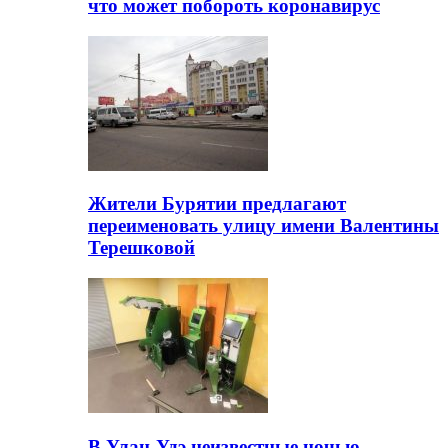
что может побороть коронавирус
Жители Бурятии предлагают
переименовать улицу имени Валентины
Терешковой
В Улан-Удэ неизвестные ночью