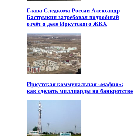
Глава Следкома России Александр
Бастрыкин затребовал подробный
отчёт о деле Иркутского ЖКХ
Иркутская коммунальная «мафия»:
как сделать миллиарды на банкротстве