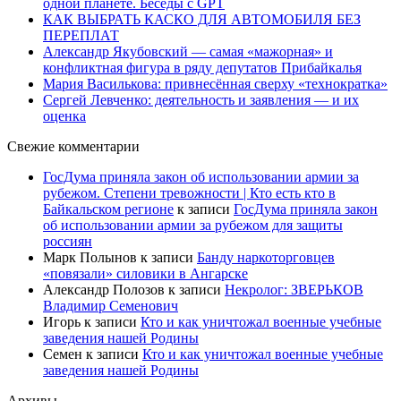
одной планете. Беседы с GPT
КАК ВЫБРАТЬ КАСКО ДЛЯ АВТОМОБИЛЯ БЕЗ
ПЕРЕПЛАТ
Александр Якубовский — самая «мажорная» и
конфликтная фигура в ряду депутатов Прибайкалья
Мария Василькова: привнесённая сверху «технократка»
Сергей Левченко: деятельность и заявления — и их
оценка
Свежие комментарии
ГосДума приняла закон об использовании армии за
рубежом. Степени тревожности | Кто есть кто в
Байкальском регионе
к записи
ГосДума приняла закон
об использовании армии за рубежом для защиты
россиян
Марк Полынов
к записи
Банду наркоторговцев
«повязали» силовики в Ангарске
Александр Полозов
к записи
Некролог: ЗВЕРЬКОВ
Владимир Семенович
Игорь
к записи
Кто и как уничтожал военные учебные
заведения нашей Родины
Семен
к записи
Кто и как уничтожал военные учебные
заведения нашей Родины
Архивы