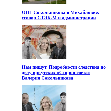
ОПГ Сокольникова в Михайловке:
сговор СТЭК-М и администрации
Нам пишут. Подробности следствия по
делу иркутских «Сторон света»
Валерия Сокольникова