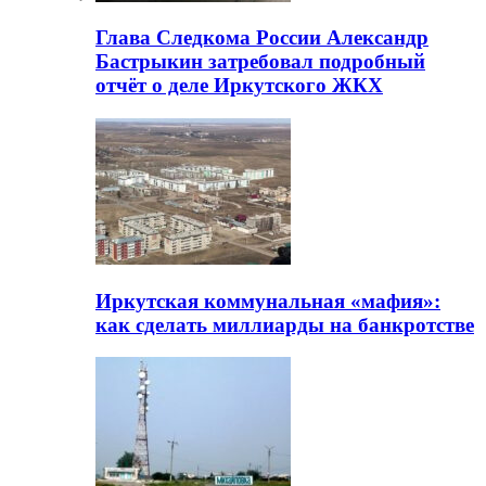
Глава Следкома России Александр
Бастрыкин затребовал подробный
отчёт о деле Иркутского ЖКХ
Иркутская коммунальная «мафия»:
как сделать миллиарды на банкротстве