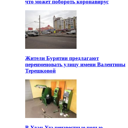
что может побороть коронавирус
Жители Бурятии предлагают
переименовать улицу имени Валентины
Терешковой
В Улан-Удэ неизвестные ночью