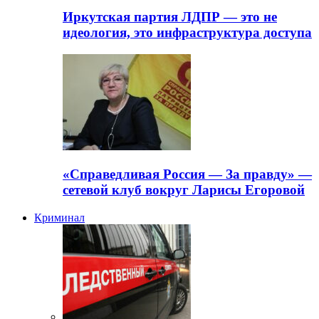
Иркутская партия ЛДПР — это не
идеология, это инфраструктура доступа
«Справедливая Россия — За правду» —
сетевой клуб вокруг Ларисы Егоровой
Криминал