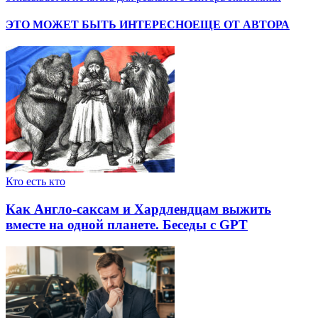
ЭТО МОЖЕТ БЫТЬ ИНТЕРЕСНО
ЕЩЕ ОТ АВТОРА
Кто есть кто
Как Англо-саксам и Хардлендцам выжить
вместе на одной планете. Беседы с GPT