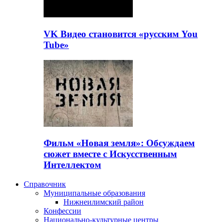
VK Видео становится «русским You
Tube»
Фильм «Новая земля»: Обсуждаем
сюжет вместе с Искусственным
Интеллектом
Справочник
Муниципальные образования
Нижнеилимский район
Конфессии
Национально-культурные центры