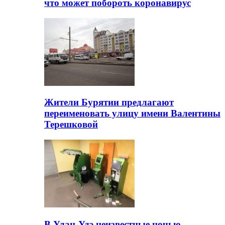
что может побороть коронавирус
Жители Бурятии предлагают
переименовать улицу имени Валентины
Терешковой
В Улан-Удэ неизвестные ночью