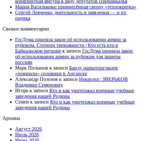
конфликтная фигура в ряду депутатов Прибайкалья
Мария Василькова: привнесённая сверху «технократка»
Сергей Левченко: деятельность и заявления — и их
оценка
Свежие комментарии
ГосДума приняла закон об использовании армии за
рубежом. Степени тревожности | Кто есть кто в
Байкальском регионе
к записи
ГосДума приняла закон
об использовании армии за рубежом для защиты
россиян
Марк Полынов
к записи
Банду наркоторговцев
«повязали» силовики в Ангарске
Александр Полозов
к записи
Некролог: ЗВЕРЬКОВ
Владимир Семенович
Игорь
к записи
Кто и как уничтожал военные учебные
заведения нашей Родины
Семен
к записи
Кто и как уничтожал военные учебные
заведения нашей Родины
Архивы
Август 2026
Июль 2026
Июнь 2026