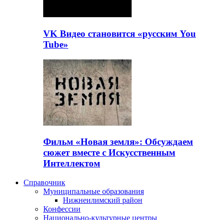
VK Видео становится «русским You
Tube»
Фильм «Новая земля»: Обсуждаем
сюжет вместе с Искусственным
Интеллектом
Справочник
Муниципальные образования
Нижнеилимский район
Конфессии
Национально-культурные центры