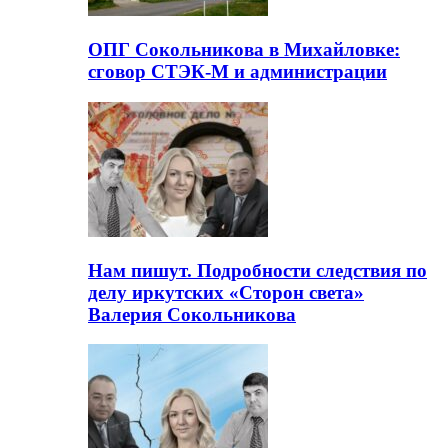
ОПГ Сокольникова в Михайловке:
сговор СТЭК-М и администрации
Нам пишут. Подробности следствия по
делу иркутских «Сторон света»
Валерия Сокольникова