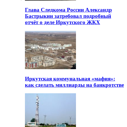
Глава Следкома России Александр
Бастрыкин затребовал подробный
отчёт о деле Иркутского ЖКХ
Иркутская коммунальная «мафия»:
как сделать миллиарды на банкротстве