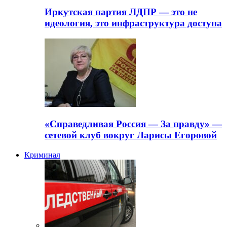
Иркутская партия ЛДПР — это не
идеология, это инфраструктура доступа
«Справедливая Россия — За правду» —
сетевой клуб вокруг Ларисы Егоровой
Криминал