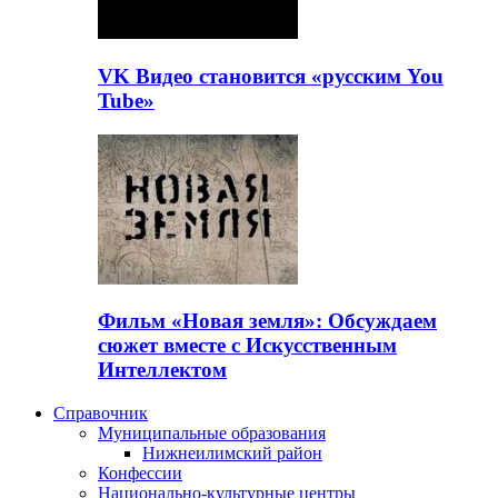
VK Видео становится «русским You
Tube»
Фильм «Новая земля»: Обсуждаем
сюжет вместе с Искусственным
Интеллектом
Справочник
Муниципальные образования
Нижнеилимский район
Конфессии
Национально-культурные центры