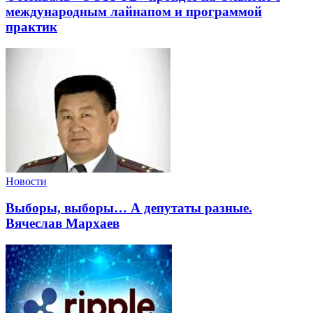
международным лайнапом и программой
практик
Новости
Выборы, выборы… А депутаты разные.
Вячеслав Мархаев