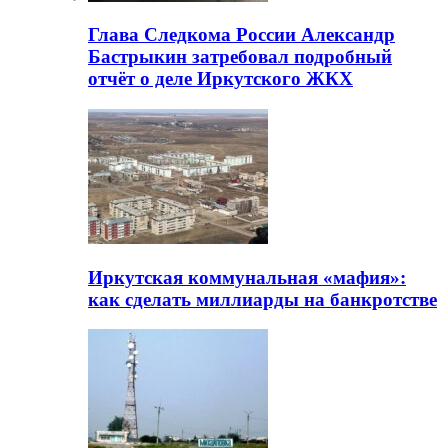
Глава Следкома России Александр
Бастрыкин затребовал подробный
отчёт о деле Иркутского ЖКХ
Иркутская коммунальная «мафия»:
как сделать миллиарды на банкротстве