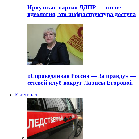
Иркутская партия ЛДПР — это не
идеология, это инфраструктура доступа
«Справедливая Россия — За правду» —
сетевой клуб вокруг Ларисы Егоровой
Криминал