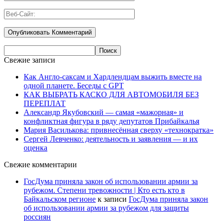
Свежие записи
Как Англо-саксам и Хардлендцам выжить вместе на
одной планете. Беседы с GPT
КАК ВЫБРАТЬ КАСКО ДЛЯ АВТОМОБИЛЯ БЕЗ
ПЕРЕПЛАТ
Александр Якубовский — самая «мажорная» и
конфликтная фигура в ряду депутатов Прибайкалья
Мария Василькова: привнесённая сверху «технократка»
Сергей Левченко: деятельность и заявления — и их
оценка
Свежие комментарии
ГосДума приняла закон об использовании армии за
рубежом. Степени тревожности | Кто есть кто в
Байкальском регионе
к записи
ГосДума приняла закон
об использовании армии за рубежом для защиты
россиян