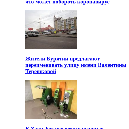
что может побороть коронавирус
Жители Бурятии предлагают
переименовать улицу имени Валентины
Терешковой
В Улан-Удэ неизвестные ночью