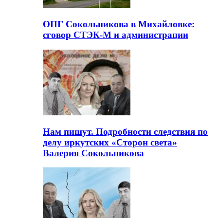
ОПГ Сокольникова в Михайловке:
сговор СТЭК-М и администрации
Нам пишут. Подробности следствия по
делу иркутских «Сторон света»
Валерия Сокольникова