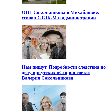
ОПГ Сокольникова в Михайловке:
сговор СТЭК-М и администрации
Нам пишут. Подробности следствия по
делу иркутских «Сторон света»
Валерия Сокольникова