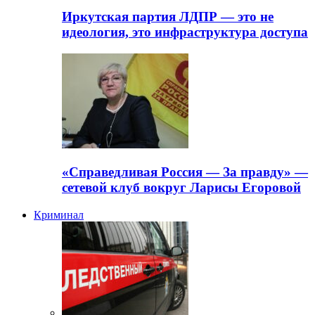
Иркутская партия ЛДПР — это не
идеология, это инфраструктура доступа
«Справедливая Россия — За правду» —
сетевой клуб вокруг Ларисы Егоровой
Криминал