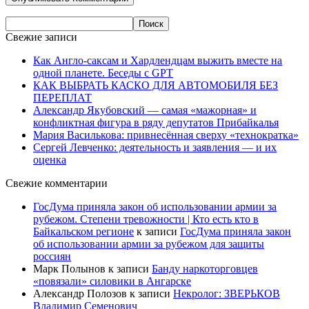
Свежие записи
Как Англо-саксам и Хардлендцам выжить вместе на
одной планете. Беседы с GPT
КАК ВЫБРАТЬ КАСКО ДЛЯ АВТОМОБИЛЯ БЕЗ
ПЕРЕПЛАТ
Александр Якубовский — самая «мажорная» и
конфликтная фигура в ряду депутатов Прибайкалья
Мария Василькова: привнесённая сверху «технократка»
Сергей Левченко: деятельность и заявления — и их
оценка
Свежие комментарии
ГосДума приняла закон об использовании армии за
рубежом. Степени тревожности | Кто есть кто в
Байкальском регионе
к записи
ГосДума приняла закон
об использовании армии за рубежом для защиты
россиян
Марк Полынов
к записи
Банду наркоторговцев
«повязали» силовики в Ангарске
Александр Полозов
к записи
Некролог: ЗВЕРЬКОВ
Владимир Семенович