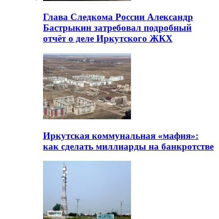
Глава Следкома России Александр
Бастрыкин затребовал подробный
отчёт о деле Иркутского ЖКХ
Иркутская коммунальная «мафия»:
как сделать миллиарды на банкротстве