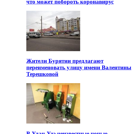
что может побороть коронавирус
Жители Бурятии предлагают
переименовать улицу имени Валентины
Терешковой
В Улан-Удэ неизвестные ночью