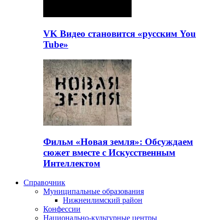
VK Видео становится «русским You
Tube»
Фильм «Новая земля»: Обсуждаем
сюжет вместе с Искусственным
Интеллектом
Справочник
Муниципальные образования
Нижнеилимский район
Конфессии
Национально-культурные центры