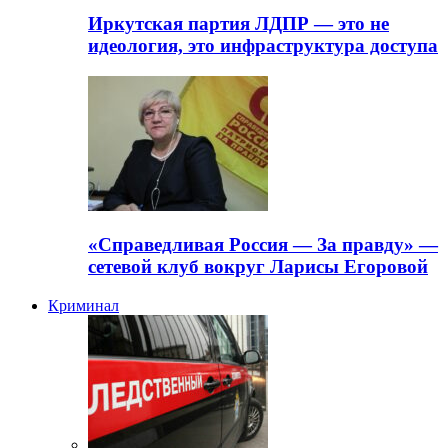
Иркутская партия ЛДПР — это не
идеология, это инфраструктура доступа
«Справедливая Россия — За правду» —
сетевой клуб вокруг Ларисы Егоровой
Криминал