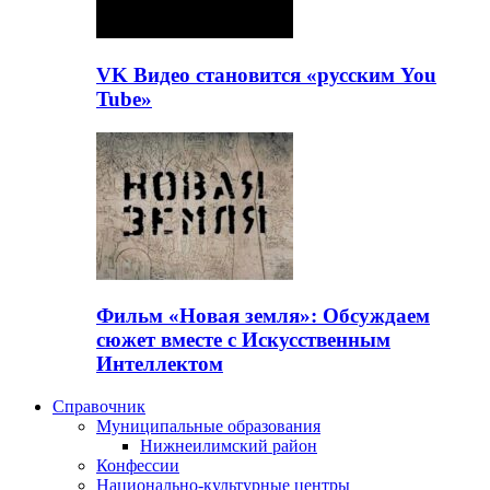
VK Видео становится «русским You
Tube»
Фильм «Новая земля»: Обсуждаем
сюжет вместе с Искусственным
Интеллектом
Справочник
Муниципальные образования
Нижнеилимский район
Конфессии
Национально-культурные центры