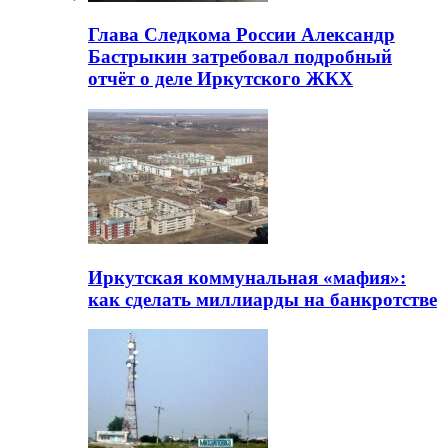
Глава Следкома России Александр
Бастрыкин затребовал подробный
отчёт о деле Иркутского ЖКХ
Иркутская коммунальная «мафия»:
как сделать миллиарды на банкротстве