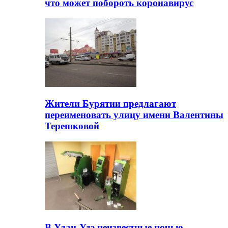
что может побороть коронавирус
Жители Бурятии предлагают
переименовать улицу имени Валентины
Терешковой
В Улан-Удэ неизвестные ночью