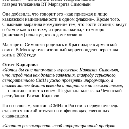
главред телеканала RT Маргарита Симоньян
Она добавила, что говорит это «как приезжая и лицо
кавказской национальности в одном флаконе». Кроме того,
Симоньян выразила возмущение тем, что гости столицы ведут
себя «не как в гостях», и предположила, что «скоро
[приезжим] покажут, кто в доме хозяин».
Маргарита Симоньян родилась в Краснодаре в армянской
семье. В Москву телевизионный корреспондент переехала
жить в 2002 году.
Ответ Кадырова
«Хотел бы еще напомнить «уроженке Кавказа» Симоньян,
что перед тем как делать заявления, главреду серьезного,
авторитетного СМИ нужно проверять информацию, а
только затем делать выводы и пиариться на свежей теме»
,
— написал в ответ в своем Telegram-канале глава Чеченской
республики Рамзан Кадыров.
По его словам, многие «СМИ» в России в первую очередь
стараются «похайпиться» на инфоповодах, связанных
с кавказцами.
«Хватит рекламировать свой информационный продукт