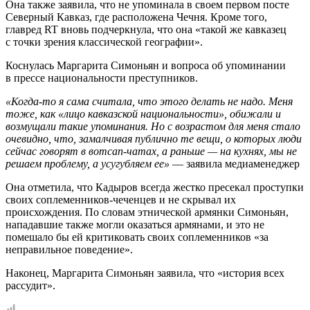
Она также заявила, что не упоминала в своем первом посте
Северный Кавказ, где расположена Чечня. Кроме того,
главред RT вновь подчеркнула, что она «такой же кавказец
с точки зрения классической географии».
Коснулась Маргарита Симоньян и вопроса об упоминании
в прессе национальности преступников.
«Когда-то я сама считала, что этого делать не надо. Меня
тоже, как «лицо кавказской национальности», обижали и
возмущали такие упоминания. Но с возрастом для меня стало
очевидно, что, замалчивая публично те вещи, о которых люди
сейчас говорят в вотсап-чатах, а раньше — на кухнях, мы не
решаем проблему, а усугубляем ее»
— заявила медиаменеджер
Она отметила, что Кадыров всегда жестко пресекал проступки
своих соплеменников-чеченцев и не скрывал их
происхождения. По словам этнической армянки Симоньян,
нападавшие также могли оказаться армянами, и это не
помешало бы ей критиковать своих соплеменников «за
неправильное поведение».
Наконец, Маргарита Симоньян заявила, что «история всех
рассудит».