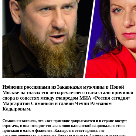
Избиение россиянами из Закавказья мужчины в Новой
Москве на глазах его четырехлетнего сына стало причиной
спора в соцсетях между главредом МИА «Россия сегодня»
Маргаритой Симоньян и главой Чечни Рамзаном
Кадыровым.
Симоньян заявила, что «все приезжие допрыгаются и в стране введут
строгач», и она говорит это «как лицо кавказской национальности и
приезжая в одном флаконе». Кадыров в ответ призвал не
дискриминировать уроженцев Кавказа в прессе. Симоньян ответила: