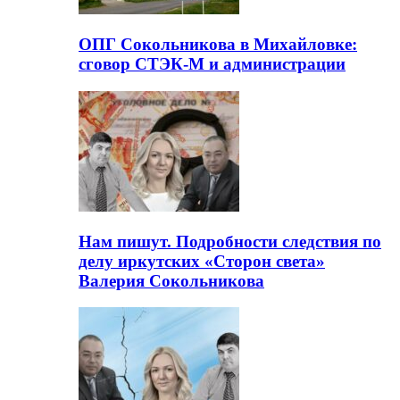
ОПГ Сокольникова в Михайловке:
сговор СТЭК-М и администрации
Нам пишут. Подробности следствия по
делу иркутских «Сторон света»
Валерия Сокольникова