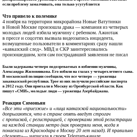
если проблему замалчивать, она только усугубляется
Что привело к полемике
4 ноября на территории микрорайона Новые Ватутинки
в Новой Москве произошла драка — компания из четверых
молодых людей избила мужчину с ребенком. Ажиотаж
в прессе и соцсетях вызвала видеозапись инцидента,
возмущенные пользователи в комментариях сразу нашли
«кавказский след». МВД и СКР заинтересовались
произошедшим, хотя сам пострадавший заявления не писал
Были задержаны четверо подозреваемых в избиении мужчины,
Александра Жиловникова. Его избили на глазах у четырехлетнего сына.
В московской полиции сообщили, что все четверо — уроженцы
закавказской республики. Трое из них получили российские паспорта
в 2012 году. Они приехали в Москву из Оренбургской области. Как
пишут «СМИ», молодые люди — уроженцы Азербайджана.
Реакция Симоньян
«Все эти «приезжие» и «лица кавказской национальности»
допрыгаются, что в стране опять введут строгач
с пропиской, с регистрацией, с проверками этой регистрации
на каждой станции метро (как проверяли меня, когда я
понаехала из Краснодара в Москву 20 лет назад). И правильно
сделают»
— написала в своем Telegram-канале