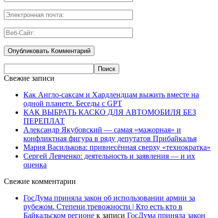
Свежие записи
Как Англо-саксам и Хардлендцам выжить вместе на
одной планете. Беседы с GPT
КАК ВЫБРАТЬ КАСКО ДЛЯ АВТОМОБИЛЯ БЕЗ
ПЕРЕПЛАТ
Александр Якубовский — самая «мажорная» и
конфликтная фигура в ряду депутатов Прибайкалья
Мария Василькова: привнесённая сверху «технократка»
Сергей Левченко: деятельность и заявления — и их
оценка
Свежие комментарии
ГосДума приняла закон об использовании армии за
рубежом. Степени тревожности | Кто есть кто в
Байкальском регионе
к записи
ГосДума приняла закон