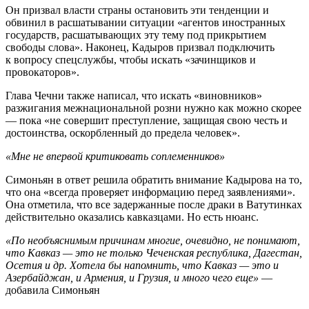
Он призвал власти страны остановить эти тенденции и
обвинил в расшатывании ситуации «агентов иностранных
государств, расшатывающих эту тему под прикрытием
свободы слова». Наконец, Кадыров призвал подключить
к вопросу спецслужбы, чтобы искать «зачинщиков и
провокаторов».
Глава Чечни также написал, что искать «виновников»
разжигания межнациональной розни нужно как можно скорее
— пока «не совершит преступление, защищая свою честь и
достоинства, оскорбленный до предела человек».
«Мне не впервой критиковать соплеменников»
Симоньян в ответ решила обратить внимание Кадырова на то,
что она «всегда проверяет информацию перед заявлениями».
Она отметила, что все задержанные после драки в Ватутинках
действительно оказались кавказцами. Но есть нюанс.
«По необъяснимым причинам многие, очевидно, не понимают,
что Кавказ — это не только Чеченская республика, Дагестан,
Осетия и др. Хотела бы напомнить, что Кавказ — это и
Азербайджан, и Армения, и Грузия, и много чего еще»
—
добавила Симоньян