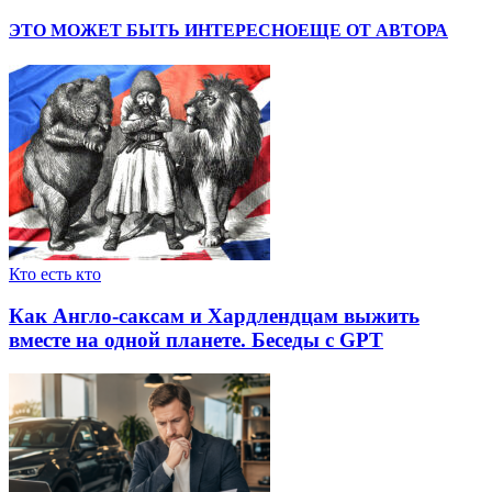
ЭТО МОЖЕТ БЫТЬ ИНТЕРЕСНО
ЕЩЕ ОТ АВТОРА
Кто есть кто
Как Англо-саксам и Хардлендцам выжить
вместе на одной планете. Беседы с GPT