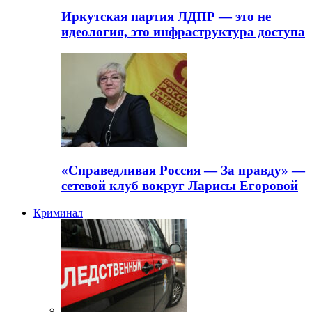
Иркутская партия ЛДПР — это не
идеология, это инфраструктура доступа
«Справедливая Россия — За правду» —
сетевой клуб вокруг Ларисы Егоровой
Криминал