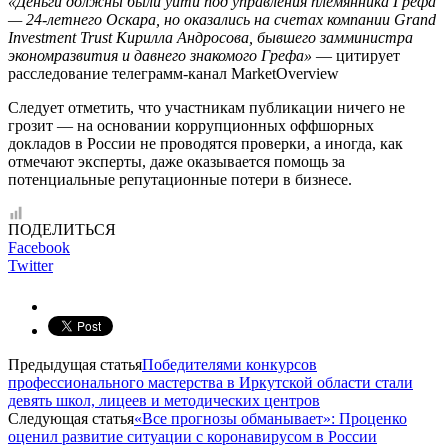
«Деньги должны были уйти под управления племянника Грефа
— 24-летнего Оскара, но оказались на счетах компании Grand
Investment Trust Кирилла Андросова, бывшего замминистра
экономразвития и давнего знакомого Грефа»
— цитирует
расследование телеграмм-канал MarketOverview
Следует отметить, что участникам публикации ничего не
грозит — на основании коррупционных оффшорных
докладов в России не проводятся проверки, а иногда, как
отмечают эксперты, даже оказывается помощь за
потенциальные репутационные потери в бизнесе.
ПОДЕЛИТЬСЯ
Facebook
Twitter
Предыдущая статья
Победителями конкурсов
профессионального мастерства в Иркутской области стали
девять школ, лицеев и методических центров
Следующая статья
«Все прогнозы обманывает»: Проценко
оценил развитие ситуации с коронавирусом в России