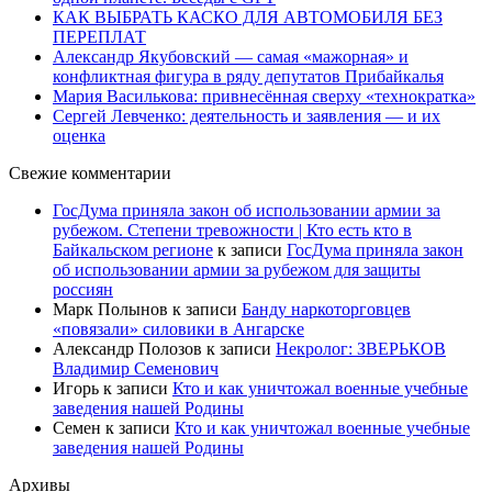
КАК ВЫБРАТЬ КАСКО ДЛЯ АВТОМОБИЛЯ БЕЗ
ПЕРЕПЛАТ
Александр Якубовский — самая «мажорная» и
конфликтная фигура в ряду депутатов Прибайкалья
Мария Василькова: привнесённая сверху «технократка»
Сергей Левченко: деятельность и заявления — и их
оценка
Свежие комментарии
ГосДума приняла закон об использовании армии за
рубежом. Степени тревожности | Кто есть кто в
Байкальском регионе
к записи
ГосДума приняла закон
об использовании армии за рубежом для защиты
россиян
Марк Полынов
к записи
Банду наркоторговцев
«повязали» силовики в Ангарске
Александр Полозов
к записи
Некролог: ЗВЕРЬКОВ
Владимир Семенович
Игорь
к записи
Кто и как уничтожал военные учебные
заведения нашей Родины
Семен
к записи
Кто и как уничтожал военные учебные
заведения нашей Родины
Архивы