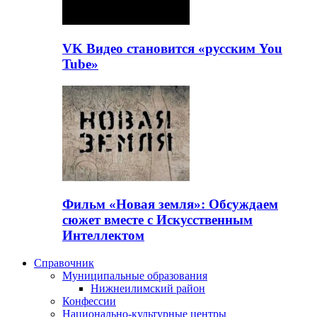
VK Видео становится «русским You
Tube»
Фильм «Новая земля»: Обсуждаем
сюжет вместе с Искусственным
Интеллектом
Справочник
Муниципальные образования
Нижнеилимский район
Конфессии
Национально-культурные центры