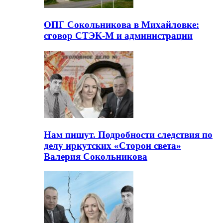
ОПГ Сокольникова в Михайловке:
сговор СТЭК-М и администрации
Нам пишут. Подробности следствия по
делу иркутских «Сторон света»
Валерия Сокольникова