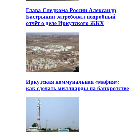
Глава Следкома России Александр
Бастрыкин затребовал подробный
отчёт о деле Иркутского ЖКХ
Иркутская коммунальная «мафия»:
как сделать миллиарды на банкротстве