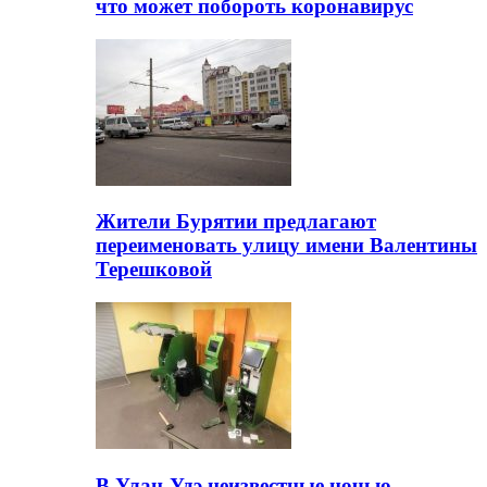
что может побороть коронавирус
Жители Бурятии предлагают
переименовать улицу имени Валентины
Терешковой
В Улан-Удэ неизвестные ночью