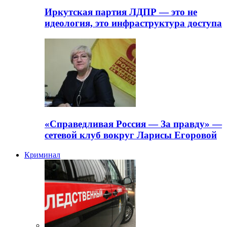
Иркутская партия ЛДПР — это не
идеология, это инфраструктура доступа
«Справедливая Россия — За правду» —
сетевой клуб вокруг Ларисы Егоровой
Криминал