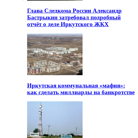
Глава Следкома России Александр
Бастрыкин затребовал подробный
отчёт о деле Иркутского ЖКХ
Иркутская коммунальная «мафия»:
как сделать миллиарды на банкротстве