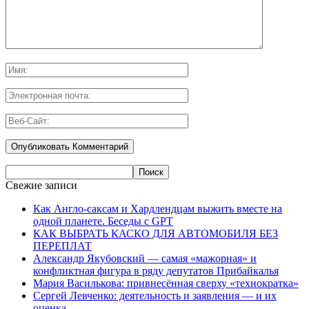
Свежие записи
Как Англо-саксам и Хардлендцам выжить вместе на
одной планете. Беседы с GPT
КАК ВЫБРАТЬ КАСКО ДЛЯ АВТОМОБИЛЯ БЕЗ
ПЕРЕПЛАТ
Александр Якубовский — самая «мажорная» и
конфликтная фигура в ряду депутатов Прибайкалья
Мария Василькова: привнесённая сверху «технократка»
Сергей Левченко: деятельность и заявления — и их
оценка