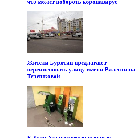
что может побороть коронавирус
Жители Бурятии предлагают
переименовать улицу имени Валентины
Терешковой
В Улан-Удэ неизвестные ночью