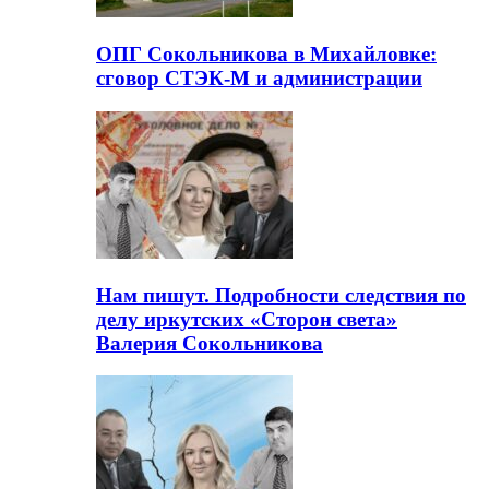
ОПГ Сокольникова в Михайловке:
сговор СТЭК-М и администрации
Нам пишут. Подробности следствия по
делу иркутских «Сторон света»
Валерия Сокольникова