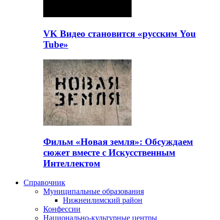
VK Видео становится «русским You
Tube»
Фильм «Новая земля»: Обсуждаем
сюжет вместе с Искусственным
Интеллектом
Справочник
Муниципальные образования
Нижнеилимский район
Конфессии
Национально-культурные центры