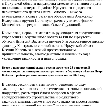
в Иркутской области награждена заместитель главного врача
по клинико-экспертной работе Иркутского городского
перинатального центра Ольга Соломко. Также за
значительный вклад в развитие образования Александр
Ведерников вручил Почетную грамоту учителю физики
Мишелёвской средней школы Ольге Яруллиной.
Кроме того, первый заместитель руководителя следственного
управления Следственного комитета РФ по Иркутской
области Дмитрий Вастьянов вручил благодарственное письмо
аудитору Контрольно-счетной палаты Иркутской области
Ксении Корень за высокий профессионализм,
принципиальность, взаимодействие и личный вклад в
укрепление законности и правопорядка.
Всего в повестку сентябрьской сессии включено 25 вопросов. В
частности, парламентарии рассмотрят отчет губернатора области Игоря
Кобзева о работе регионального правительства за 2020 год.
В рамках сессии депутаты примут решения по ряду
законопроектов, вносящих изменения в законы о социальной
поддержке, рассмотрят блоки вопросов в сферах
государственного строительства и бюджетного
законодательства. Также в повестку включен проект закона,
предусматривающий создание Стратегического совета