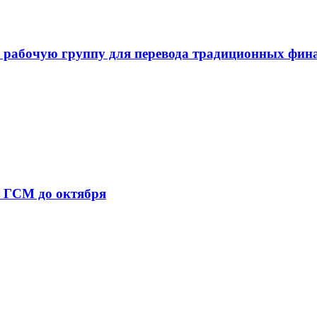
 рабочую группу для перевода традиционных фин
т ГСМ до октября