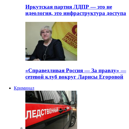
Иркутская партия ЛДПР — это не
идеология, это инфраструктура доступа
«Справедливая Россия — За правду» —
сетевой клуб вокруг Ларисы Егоровой
Криминал