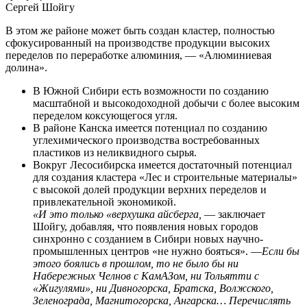
Сергей Шойгу
В этом же районе может быть создан кластер, полностью
сфокусированный на производстве продукции высоких
переделов по переработке алюминия, — «Алюминиевая
долина».
В Южной Сибири есть возможности по созданию
масштабной и высокодоходной добычи с более высоким
переделом коксующегося угля.
В районе Канска имеется потенциал по созданию
углехимического производства востребованных
пластиков из неликвидного сырья.
Вокруг Лесосибирска имеется достаточный потенциал
для создания кластера «Лес и строительные материалы»
с высокой долей продукции верхних переделов и
привлекательной экономикой.
«И это только «верхушка айсберга,
— заключает
Шойгу, добавляя, что появления новых городов
синхронно с созданием в Сибири новых научно-
промышленных центров «не нужно бояться». —
Если бы
этого боялись в прошлом, то не было бы ни
Набережных Челнов с КамАЗом, ни Тольятти с
«Жигулями», ни Дивногорска, Братска, Волжского,
Зеленограда, Магнитогорска, Ангарска… Перечислять