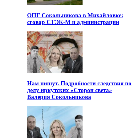
ОПГ Сокольникова в Михайловке:
сговор СТЭК-М и администрации
Нам пишут. Подробности следствия по
делу иркутских «Сторон света»
Валерия Сокольникова