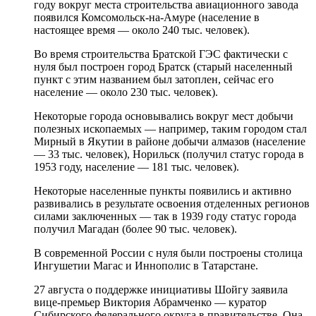
году вокруг места строительства авиационного завода
появился Комсомольск-на-Амуре (население в
настоящее время — около 240 тыс. человек).
Во время строительства Братской ГЭС фактически с
нуля был построен город Братск (старый населенный
пункт с этим названием был затоплен, сейчас его
население — около 230 тыс. человек).
Некоторые города основывались вокруг мест добычи
полезных ископаемых — например, таким городом стал
Мирный в Якутии в районе добычи алмазов (население
— 33 тыс. человек), Норильск (получил статус города в
1953 году, население — 181 тыс. человек).
Некоторые населенные пункты появились и активно
развивались в результате освоения отделенных регионов
силами заключенных — так в 1939 году статус города
получил Магадан (более 90 тыс. человек).
В современной России с нуля были построены столица
Ингушетии Магас и Иннополис в Татарстане.
27 августа о поддержке инициативы Шойгу заявила
вице-премьер Виктория Абрамченко — куратор
Сибирского федерального округа в правительстве. Она