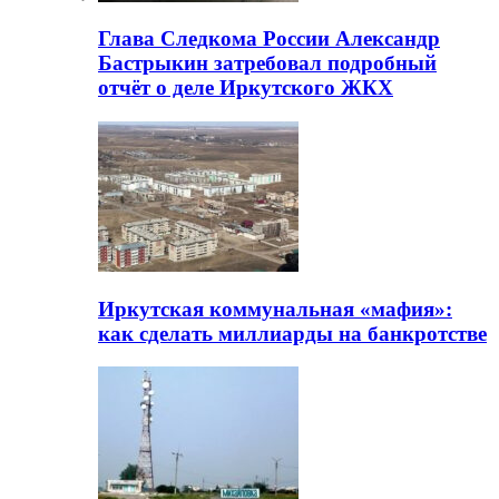
Глава Следкома России Александр
Бастрыкин затребовал подробный
отчёт о деле Иркутского ЖКХ
Иркутская коммунальная «мафия»:
как сделать миллиарды на банкротстве