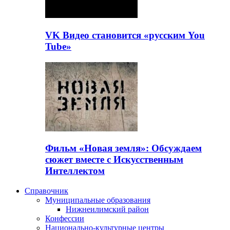
VK Видео становится «русским You
Tube»
Фильм «Новая земля»: Обсуждаем
сюжет вместе с Искусственным
Интеллектом
Справочник
Муниципальные образования
Нижнеилимский район
Конфессии
Национально-культурные центры