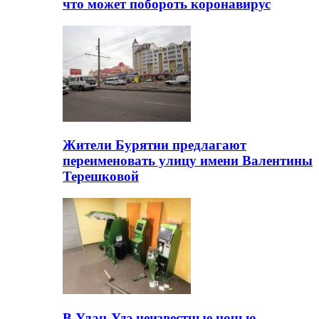
что может побороть коронавирус
Жители Бурятии предлагают
переименовать улицу имени Валентины
Терешковой
В Улан-Удэ неизвестные ночью