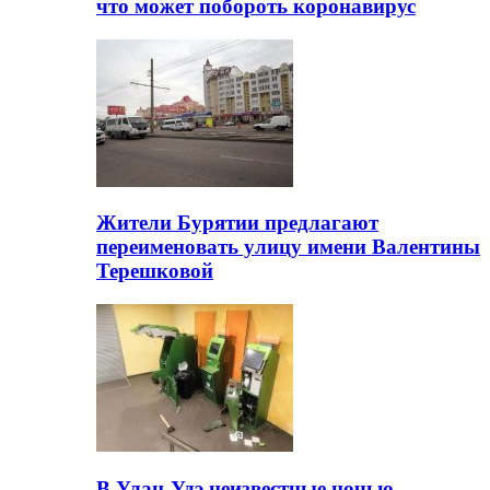
что может побороть коронавирус
Жители Бурятии предлагают
переименовать улицу имени Валентины
Терешковой
В Улан-Удэ неизвестные ночью