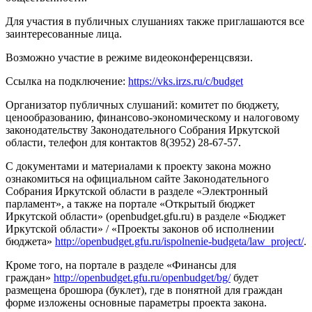
Для участия в публичных слушаниях также приглашаются все
заинтересованные лица.
Возможно участие в режиме видеоконференцсвязи.
Ссылка на подключение:
https://vks.irzs.ru/c/budget
Организатор публичных слушаний: комитет по бюджету,
ценообразованию, финансово-экономическому и налоговому
законодательству Законодательного Собрания Иркутской
области, телефон для контактов 8(3952) 28-67-57.
С документами и материалами к проекту закона можно
ознакомиться на официальном сайте Законодательного
Собрания Иркутской области в разделе «Электронный
парламент», а также на портале «Открытый бюджет
Иркутской области» (openbudget.gfu.ru) в разделе «Бюджет
Иркутской области» / «Проекты законов об исполнении
бюджета»
http://openbudget.gfu.ru/ispolnenie-budgeta/law_project/
.
Кроме того, на портале в разделе «Финансы для
граждан»
http://openbudget.gfu.ru/openbudget/bg/
будет
размещена брошюра (буклет), где в понятной для граждан
форме изложены основные параметры проекта закона.