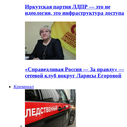
Иркутская партия ЛДПР — это не
идеология, это инфраструктура доступа
«Справедливая Россия — За правду» —
сетевой клуб вокруг Ларисы Егоровой
Криминал