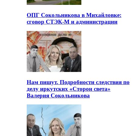
ОПГ Сокольникова в Михайловке:
сговор СТЭК-М и администрации
Нам пишут. Подробности следствия по
делу иркутских «Сторон света»
Валерия Сокольникова