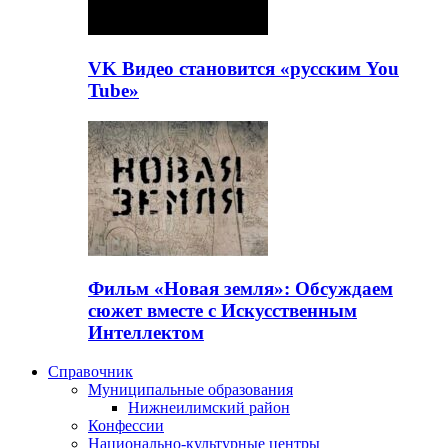
VK Видео становится «русским You
Tube»
Фильм «Новая земля»: Обсуждаем
сюжет вместе с Искусственным
Интеллектом
Справочник
Муниципальные образования
Нижнеилимский район
Конфессии
Национально-культурные центры