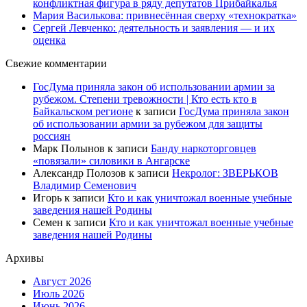
конфликтная фигура в ряду депутатов Прибайкалья
Мария Василькова: привнесённая сверху «технократка»
Сергей Левченко: деятельность и заявления — и их
оценка
Свежие комментарии
ГосДума приняла закон об использовании армии за
рубежом. Степени тревожности | Кто есть кто в
Байкальском регионе
к записи
ГосДума приняла закон
об использовании армии за рубежом для защиты
россиян
Марк Полынов
к записи
Банду наркоторговцев
«повязали» силовики в Ангарске
Александр Полозов
к записи
Некролог: ЗВЕРЬКОВ
Владимир Семенович
Игорь
к записи
Кто и как уничтожал военные учебные
заведения нашей Родины
Семен
к записи
Кто и как уничтожал военные учебные
заведения нашей Родины
Архивы
Август 2026
Июль 2026
Июнь 2026