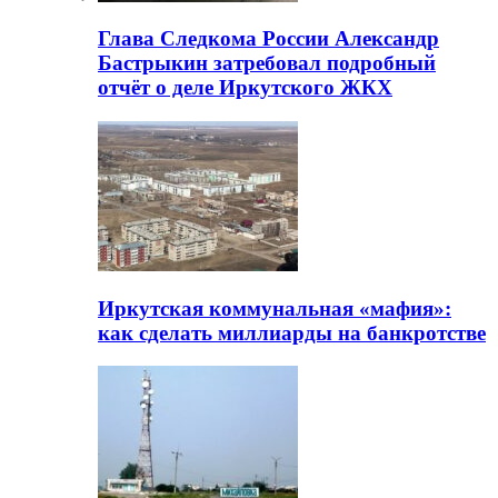
Глава Следкома России Александр
Бастрыкин затребовал подробный
отчёт о деле Иркутского ЖКХ
Иркутская коммунальная «мафия»:
как сделать миллиарды на банкротстве