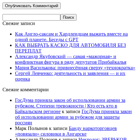
Свежие записи
Как Англо-саксам и Хардлендцам выжить вместе на
одной планете. Беседы с GPT
КАК ВЫБРАТЬ КАСКО ДЛЯ АВТОМОБИЛЯ БЕЗ
ПЕРЕПЛАТ
Александр Якубовский — самая «мажорная» и
конфликтная фигура в ряду депутатов Прибайкалья
Мария Василькова: привнесённая сверху «технократка»
Сергей Левченко: деятельность и заявления — и их
оценка
Свежие комментарии
ГосДума приняла закон об использовании армии за
рубежом. Степени тревожности | Кто есть кто в
Байкальском регионе
к записи
ГосДума приняла закон
об использовании армии за рубежом для защиты
россиян
Марк Полынов
к записи
Банду наркоторговцев
«повязали» силовики в Ангарске
Александр Полозов
к записи
Некролог: ЗВЕРЬКОВ