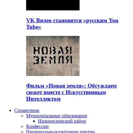
VK Видео становится «русским You
Tube»
Фильм «Новая земля»: Обсуждаем
сюжет вместе с Искусственным
Интеллектом
Справочник
Муниципальные образования
Нижнеилимский район
Конфессии
Национально-культурные центры