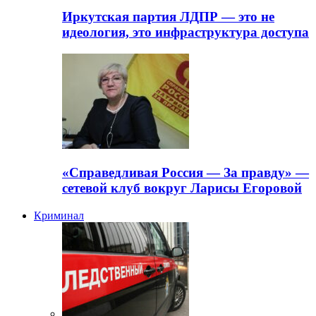
Иркутская партия ЛДПР — это не
идеология, это инфраструктура доступа
«Справедливая Россия — За правду» —
сетевой клуб вокруг Ларисы Егоровой
Криминал