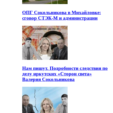
ОПГ Сокольникова в Михайловке:
сговор СТЭК-М и администрации
Нам пишут. Подробности следствия по
делу иркутских «Сторон света»
Валерия Сокольникова