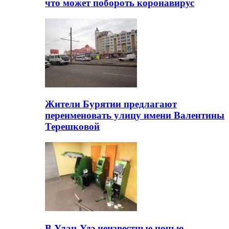
что может побороть коронавирус
Жители Бурятии предлагают
переименовать улицу имени Валентины
Терешковой
В Улан-Удэ неизвестные ночью