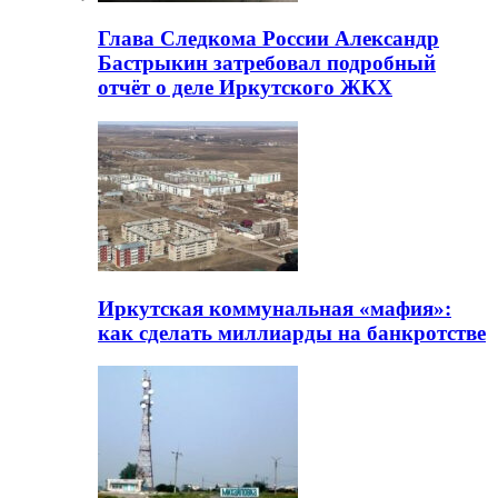
Глава Следкома России Александр
Бастрыкин затребовал подробный
отчёт о деле Иркутского ЖКХ
Иркутская коммунальная «мафия»:
как сделать миллиарды на банкротстве