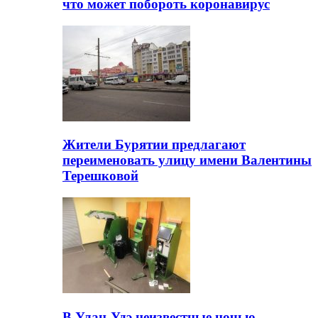
что может побороть коронавирус
Жители Бурятии предлагают
переименовать улицу имени Валентины
Терешковой
В Улан-Удэ неизвестные ночью