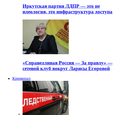
Иркутская партия ЛДПР — это не
идеология, это инфраструктура доступа
«Справедливая Россия — За правду» —
сетевой клуб вокруг Ларисы Егоровой
Криминал