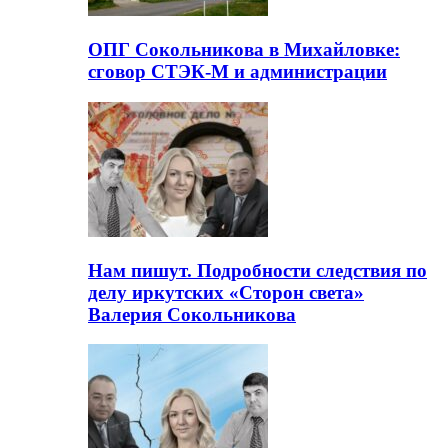
ОПГ Сокольникова в Михайловке:
сговор СТЭК-М и администрации
Нам пишут. Подробности следствия по
делу иркутских «Сторон света»
Валерия Сокольникова