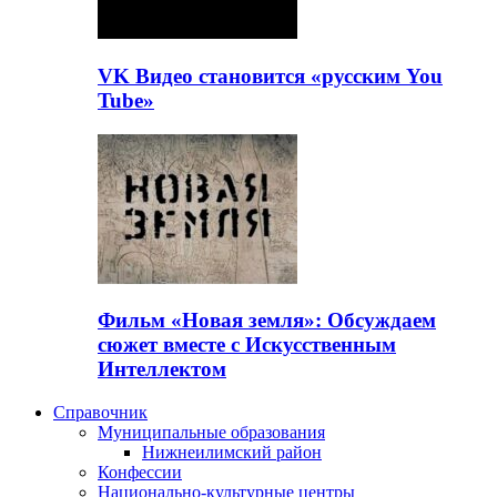
VK Видео становится «русским You
Tube»
Фильм «Новая земля»: Обсуждаем
сюжет вместе с Искусственным
Интеллектом
Справочник
Муниципальные образования
Нижнеилимский район
Конфессии
Национально-культурные центры