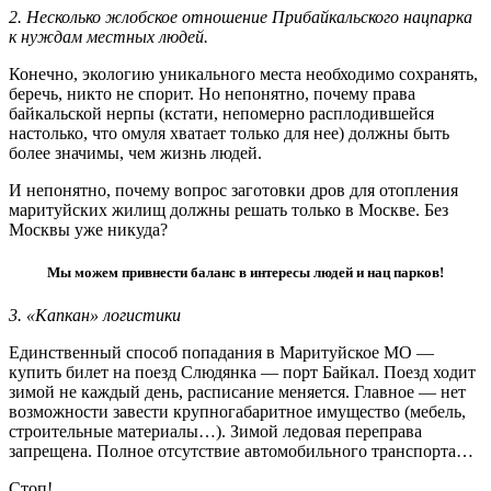
2. Несколько жлобское отношение Прибайкальского нацпарка
к нуждам местных людей.
Конечно, экологию уникального места необходимо сохранять,
беречь, никто не спорит. Но непонятно, почему права
байкальской нерпы (кстати, непомерно расплодившейся
настолько, что омуля хватает только для нее) должны быть
более значимы, чем жизнь людей.
И непонятно, почему вопрос заготовки дров для отопления
маритуйских жилищ должны решать только в Москве. Без
Москвы уже никуда?
Мы можем привнести баланс в интересы людей и нац парков!
3. «Капкан» логистики
Единственный способ попадания в Маритуйское МО —
купить билет на поезд Слюдянка — порт Байкал. Поезд ходит
зимой не каждый день, расписание меняется. Главное — нет
возможности завести крупногабаритное имущество (мебель,
строительные материалы…). Зимой ледовая переправа
запрещена. Полное отсутствие автомобильного транспорта…
Стоп!