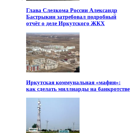
Глава Следкома России Александр
Бастрыкин затребовал подробный
отчёт о деле Иркутского ЖКХ
Иркутская коммунальная «мафия»:
как сделать миллиарды на банкротстве