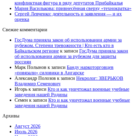
конфликтная фигура в ряду депутатов Прибайкалья
Мария Василькова: привнесённая сверху «технократка»
Сергей Левченко: деятельность и заявления — и их
оценка
Свежие комментарии
ГосДума приняла закон об использовании армии за
рубежом. Степени тревожности | Кто есть кто в
Байкальском регионе
к записи
ГосДума приняла закон
об использовании армии за рубежом для защиты
россиян
Марк Полынов
к записи
Банду наркоторговцев
«повязали» силовики в Ангарске
Александр Полозов
к записи
Некролог: ЗВЕРЬКОВ
Владимир Семенович
Игорь
к записи
Кто и как уничтожал военные учебные
заведения нашей Родины
Семен
к записи
Кто и как уничтожал военные учебные
заведения нашей Родины
Архивы
Август 2026
Июль 2026