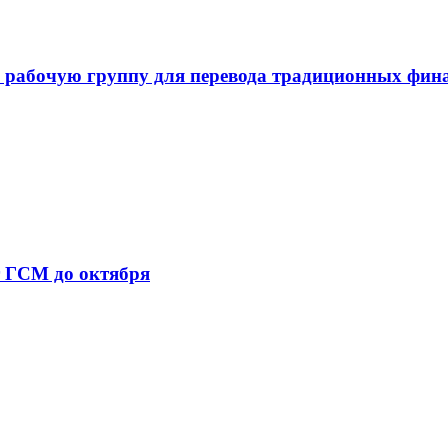
 рабочую группу для перевода традиционных фин
т ГСМ до октября