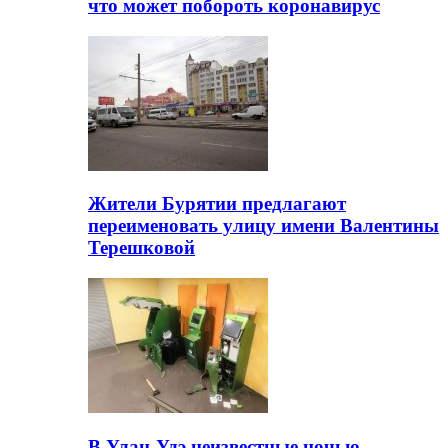
что может побороть коронавирус
Жители Бурятии предлагают
переименовать улицу имени Валентины
Терешковой
В Улан-Удэ неизвестные ночью