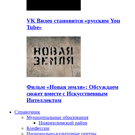
VK Видео становится «русским You
Tube»
Фильм «Новая земля»: Обсуждаем
сюжет вместе с Искусственным
Интеллектом
Справочник
Муниципальные образования
Нижнеилимский район
Конфессии
Национально-культурные центры