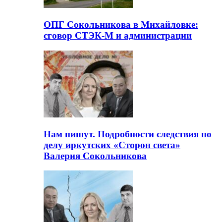
ОПГ Сокольникова в Михайловке:
сговор СТЭК-М и администрации
Нам пишут. Подробности следствия по
делу иркутских «Сторон света»
Валерия Сокольникова