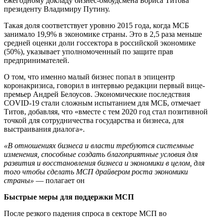
ежегодному докладу бизнес-омбудсмена Бориса Титова
президенту Владимиру Путину.
Такая доля соответствует уровню 2015 года, когда МСБ
занимало 19,9% в экономике страны. Это в 2,5 раза меньше
средней оценки доли госсектора в российской экономике
(50%), указывает уполномоченный по защите прав
предпринимателей.
О том, что именно малый бизнес попал в эпицентр
коронакризиса, говорил в интервью редакции первый вице-
премьер Андрей Белоусов. Экономические последствия
COVID-19 стали сложным испытанием для МСБ, отмечает
Титов, добавляя, что «вместе с тем 2020 год стал позитивной
точкой для сотрудничества государства и бизнеса, для
выстраивания диалога».
«В отношениях бизнеса и власти требуются системные
изменения, способные создать благоприятные условия для
развития и восстановления бизнеса и экономики в целом, для
того чтобы сделать МСП драйвером роста экономики
страны»
— полагает он
Быстрые меры для поддержки МСП
После резкого падения спроса в секторе МСП во