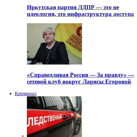
Иркутская партия ЛДПР — это не
идеология, это инфраструктура доступа
«Справедливая Россия — За правду» —
сетевой клуб вокруг Ларисы Егоровой
Криминал