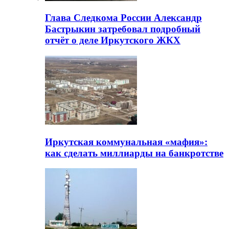
Глава Следкома России Александр
Бастрыкин затребовал подробный
отчёт о деле Иркутского ЖКХ
Иркутская коммунальная «мафия»:
как сделать миллиарды на банкротстве