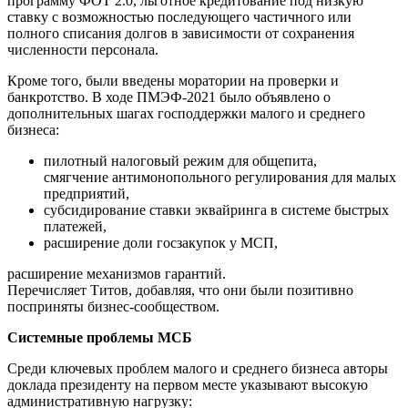
программу ФОТ 2.0, льготное кредитование под низкую
ставку с возможностью последующего частичного или
полного списания долгов в зависимости от сохранения
численности персонала.
Кроме того, были введены моратории на проверки и
банкротство. В ходе ПМЭФ-2021 было объявлено о
дополнительных шагах господдержки малого и среднего
бизнеса:
пилотный налоговый режим для общепита,
смягчение антимонопольного регулирования для малых
предприятий,
субсидирование ставки эквайринга в системе быстрых
платежей,
расширение доли госзакупок у МСП,
расширение механизмов гарантий.
Перечисляет Титов, добавляя, что они были позитивно
посприняты бизнес-сообществом.
Системные проблемы МСБ
Среди ключевых проблем малого и среднего бизнеса авторы
доклада президенту на первом месте указывают высокую
административную нагрузку: