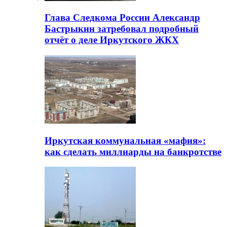
Глава Следкома России Александр
Бастрыкин затребовал подробный
отчёт о деле Иркутского ЖКХ
Иркутская коммунальная «мафия»:
как сделать миллиарды на банкротстве