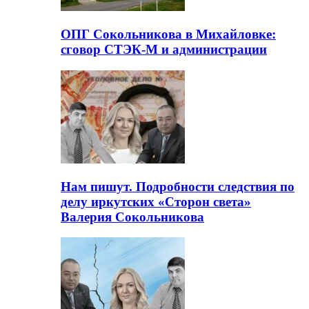
ОПГ Сокольникова в Михайловке:
сговор СТЭК-М и администрации
Нам пишут. Подробности следствия по
делу иркутских «Сторон света»
Валерия Сокольникова