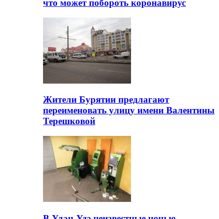
что может побороть коронавирус
Жители Бурятии предлагают
переименовать улицу имени Валентины
Терешковой
В Улан-Удэ неизвестные ночью