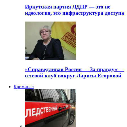
Иркутская партия ЛДПР — это не
идеология, это инфраструктура доступа
«Справедливая Россия — За правду» —
сетевой клуб вокруг Ларисы Егоровой
Криминал