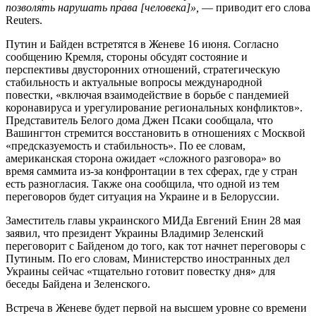
позволять нарушать права [человека]»,
— приводит его слова
Reuters.
Путин и Байден встретятся в Женеве 16 июня. Согласно
сообщению Кремля, стороны обсудят состояние и
перспективы двусторонних отношений, стратегическую
стабильность и актуальные вопросы международной
повестки, «включая взаимодействие в борьбе с пандемией
коронавируса и урегулирование региональных конфликтов».
Представитель Белого дома Джен Псаки сообщала, что
Вашингтон стремится восстановить в отношениях с Москвой
«предсказуемость и стабильность». По ее словам,
американская сторона ожидает «сложного разговора» во
время саммита из-за конфронтации в тех сферах, где у стран
есть разногласия. Также она сообщила, что одной из тем
переговоров будет ситуация на Украине и в Белоруссии.
Заместитель главы украинского МИДа Евгений Енин 28 мая
заявил, что президент Украины Владимир Зеленский
переговорит с Байденом до того, как тот начнет переговоры с
Путиным. По его словам, Министерство иностранных дел
Украины сейчас «тщательно готовит повестку дня» для
беседы Байдена и Зеленского.
Встреча в Женеве будет первой на высшем уровне со времени