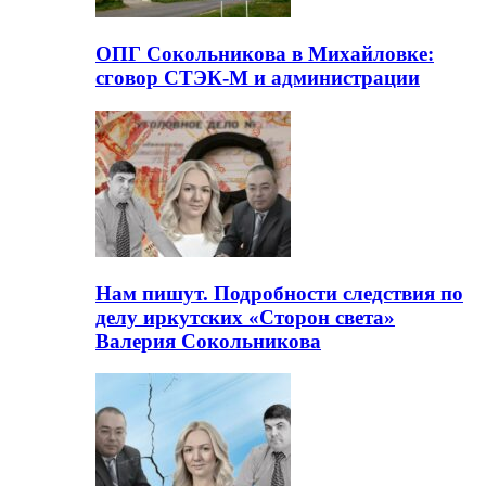
ОПГ Сокольникова в Михайловке:
сговор СТЭК-М и администрации
Нам пишут. Подробности следствия по
делу иркутских «Сторон света»
Валерия Сокольникова