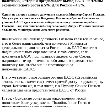
политики», который предполагает выход ЕАЭС на темпы
экономического роста в 5%. Для России – 4.5%.
Одним из авторов данного документа является Министр Сергей Глазьев.
Мы уже рассказывали, как Владимир Путин перебросил Глазьева на
уровень ЕАЭС, где системные либералы не могут помешать работе
Глазьева. Так, как они съели Белоусова, когда Андрей Рэмович занимал
должность Министра экономического развития.
Фактически нынешняя должность Глазьева является не менее,
а то и более влиятельной, чем должность Министра
федерального правительства России, ведь ЕАЭС является
наднациональным образованием. В том случае, если
документы ЕАЭС подписывают лидеры стран Союза,
национальные правительства обязаны выстраивать свою
политику так, чтобы она не противоречила
положениям ЕАЭС.
В это же время, руководящие органы ЕАЭС (Евразийская
экономическая комиссия) имеет прямой доступ к руководству
стран. Кончено же, в том числе, и к Путину. Сейчас Глазьев
является главным представителем ЕАЭС от России.
И вот, «Основные ориентиры макроэкономической
политики» были утверждены. Подобный шаг Глазьев
прокомментировал следующим образом: