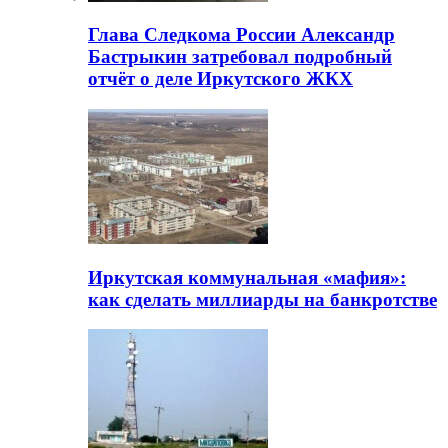
Глава Следкома России Александр
Бастрыкин затребовал подробный
отчёт о деле Иркутского ЖКХ
Иркутская коммунальная «мафия»:
как сделать миллиарды на банкротстве