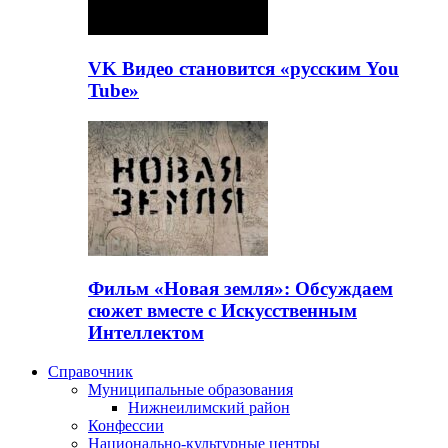
VK Видео становится «русским You
Tube»
Фильм «Новая земля»: Обсуждаем
сюжет вместе с Искусственным
Интеллектом
Справочник
Муниципальные образования
Нижнеилимский район
Конфессии
Национально-культурные центры