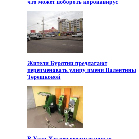
что может побороть коронавирус
Жители Бурятии предлагают
переименовать улицу имени Валентины
Терешковой
В Улан-Удэ неизвестные ночью