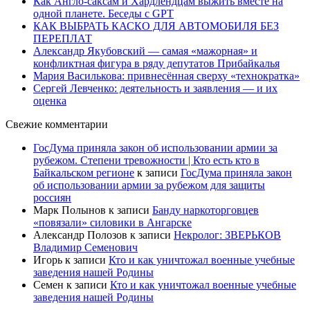
Как Англо-саксам и Хардлендцам выжить вместе на
одной планете. Беседы с GPT
КАК ВЫБРАТЬ КАСКО ДЛЯ АВТОМОБИЛЯ БЕЗ
ПЕРЕПЛАТ
Александр Якубовский — самая «мажорная» и
конфликтная фигура в ряду депутатов Прибайкалья
Мария Василькова: привнесённая сверху «технократка»
Сергей Левченко: деятельность и заявления — и их
оценка
Свежие комментарии
ГосДума приняла закон об использовании армии за
рубежом. Степени тревожности | Кто есть кто в
Байкальском регионе
к записи
ГосДума приняла закон
об использовании армии за рубежом для защиты
россиян
Марк Полынов
к записи
Банду наркоторговцев
«повязали» силовики в Ангарске
Александр Полозов
к записи
Некролог: ЗВЕРЬКОВ
Владимир Семенович
Игорь
к записи
Кто и как уничтожал военные учебные
заведения нашей Родины
Семен
к записи
Кто и как уничтожал военные учебные
заведения нашей Родины