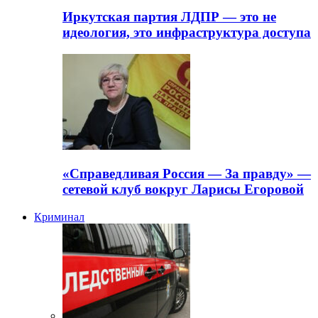
Иркутская партия ЛДПР — это не
идеология, это инфраструктура доступа
«Справедливая Россия — За правду» —
сетевой клуб вокруг Ларисы Егоровой
Криминал