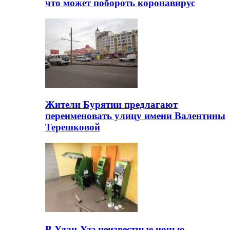
что может побороть коронавирус
Жители Бурятии предлагают
переименовать улицу имени Валентины
Терешковой
В Улан-Удэ неизвестные ночью