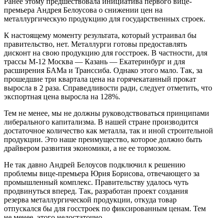
Ранее этому предшествовала инициатива первого вице-
премьера Андрея Белоусова о снижении цен на
металлургическую продукцию для государственных строек.
К настоящему моменту результата, который устраивал бы
правительство, нет. Металлурги готовы предоставлять
дисконт на свою продукцию для госстроек. В частности, для
трассы М-12 Москва — Казань — Екатеринбург и для
расширения БАМа и Транссиба. Однако этого мало. Так, за
прошедшие три квартала цена на горячекатанный прокат
выросла в 2 раза. Справедливости ради, следует отметить, что
экспортная цена выросла на 128%.
Тем не менее, мы не должны руководствоваться принципами
либерального капитализма. В нашей стране производится
достаточное количество как металла, так и иной строительной
продукции. Это наше преимущество, которое должно быть
драйвером развития экономики, а не ее тормозом.
Не так давно Андрей Белоусов подключил к решению
проблемы вице-премьера Юрия Борисова, отвечающего за
промышленный комплекс. Правительству удалось чуть
продвинуться вперед. Так, разработан проект создания
резерва металлургической продукции, откуда товар
отпускался бы для госстроек по фиксированным ценам. Тем
не менее, этого недостаточно.