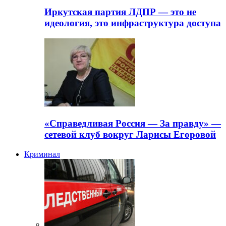
Иркутская партия ЛДПР — это не
идеология, это инфраструктура доступа
«Справедливая Россия — За правду» —
сетевой клуб вокруг Ларисы Егоровой
Криминал