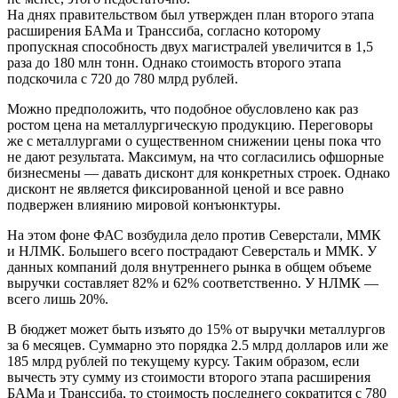
На днях правительством был утвержден план второго этапа
расширения БАМа и Транссиба, согласно которому
пропускная способность двух магистралей увеличится в 1,5
раза до 180 млн тонн. Однако стоимость второго этапа
подскочила с 720 до 780 млрд рублей.
Можно предположить, что подобное обусловлено как раз
ростом цена на металлургическую продукцию. Переговоры
же с металлургами о существенном снижении цены пока что
не дают результата. Максимум, на что согласились офшорные
бизнесмены — давать дисконт для конкретных строек. Однако
дисконт не является фиксированной ценой и все равно
подвержен влиянию мировой конъюнктуры.
На этом фоне ФАС возбудила дело против Северстали, ММК
и НЛМК. Большего всего пострадают Северсталь и ММК. У
данных компаний доля внутреннего рынка в общем объеме
выручки составляет 82% и 62% соответственно. У НЛМК —
всего лишь 20%.
В бюджет может быть изъято до 15% от выручки металлургов
за 6 месяцев. Суммарно это порядка 2.5 млрд долларов или же
185 млрд рублей по текущему курсу. Таким образом, если
вычесть эту сумму из стоимости второго этапа расширения
БАМа и Транссиба, то стоимость последнего сократится с 780