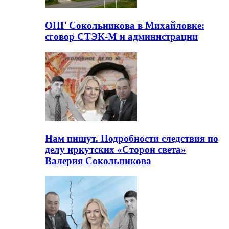
ОПГ Сокольникова в Михайловке:
сговор СТЭК-М и администрации
Нам пишут. Подробности следствия по
делу иркутских «Сторон света»
Валерия Сокольникова