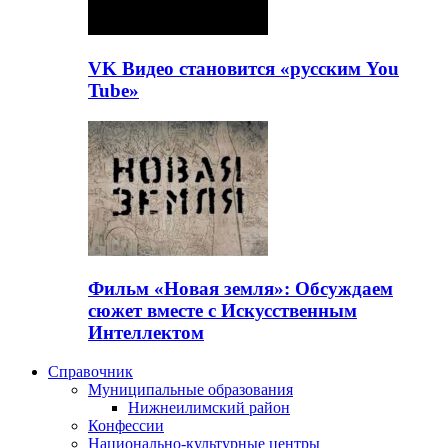
VK Видео становится «русским You
Tube»
Фильм «Новая земля»: Обсуждаем
сюжет вместе с Искусственным
Интеллектом
Справочник
Муниципальные образования
Нижнеилимский район
Конфессии
Национально-культурные центры