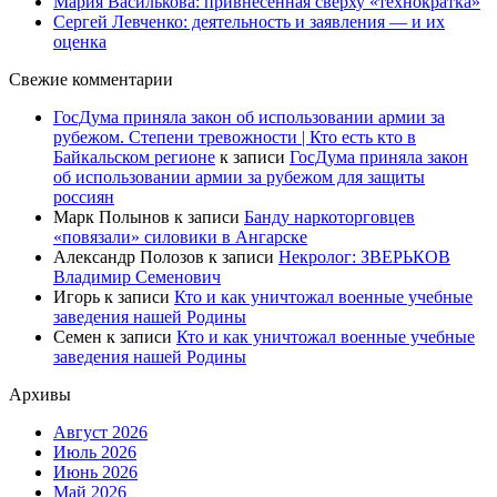
Мария Василькова: привнесённая сверху «технократка»
Сергей Левченко: деятельность и заявления — и их
оценка
Свежие комментарии
ГосДума приняла закон об использовании армии за
рубежом. Степени тревожности | Кто есть кто в
Байкальском регионе
к записи
ГосДума приняла закон
об использовании армии за рубежом для защиты
россиян
Марк Полынов
к записи
Банду наркоторговцев
«повязали» силовики в Ангарске
Александр Полозов
к записи
Некролог: ЗВЕРЬКОВ
Владимир Семенович
Игорь
к записи
Кто и как уничтожал военные учебные
заведения нашей Родины
Семен
к записи
Кто и как уничтожал военные учебные
заведения нашей Родины
Архивы
Август 2026
Июль 2026
Июнь 2026
Май 2026