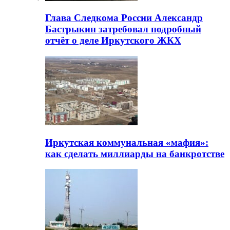
Глава Следкома России Александр
Бастрыкин затребовал подробный
отчёт о деле Иркутского ЖКХ
Иркутская коммунальная «мафия»:
как сделать миллиарды на банкротстве