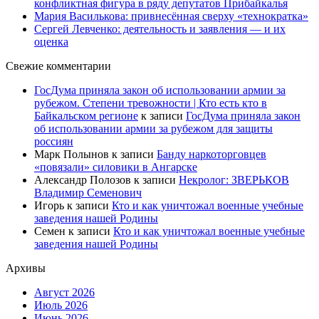
конфликтная фигура в ряду депутатов Прибайкалья
Мария Василькова: привнесённая сверху «технократка»
Сергей Левченко: деятельность и заявления — и их
оценка
Свежие комментарии
ГосДума приняла закон об использовании армии за
рубежом. Степени тревожности | Кто есть кто в
Байкальском регионе
к записи
ГосДума приняла закон
об использовании армии за рубежом для защиты
россиян
Марк Полынов
к записи
Банду наркоторговцев
«повязали» силовики в Ангарске
Александр Полозов
к записи
Некролог: ЗВЕРЬКОВ
Владимир Семенович
Игорь
к записи
Кто и как уничтожал военные учебные
заведения нашей Родины
Семен
к записи
Кто и как уничтожал военные учебные
заведения нашей Родины
Архивы
Август 2026
Июль 2026
Июнь 2026