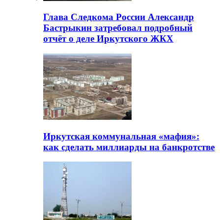
Глава Следкома России Александр
Бастрыкин затребовал подробный
отчёт о деле Иркутского ЖКХ
Иркутская коммунальная «мафия»:
как сделать миллиарды на банкротстве