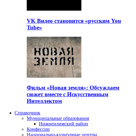
VK Видео становится «русским You
Tube»
Фильм «Новая земля»: Обсуждаем
сюжет вместе с Искусственным
Интеллектом
Справочник
Муниципальные образования
Нижнеилимский район
Конфессии
Национально-культурные центры