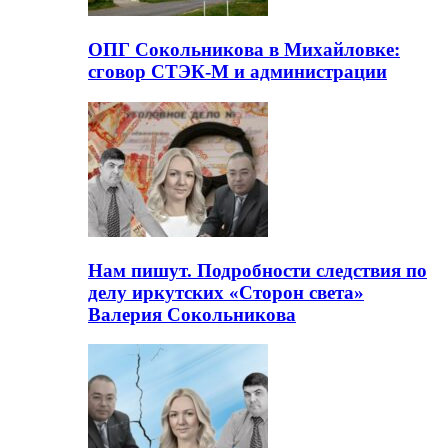
ОПГ Сокольникова в Михайловке:
сговор СТЭК-М и администрации
Нам пишут. Подробности следствия по
делу иркутских «Сторон света»
Валерия Сокольникова