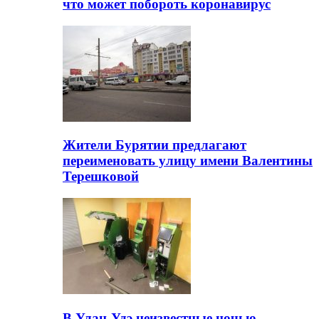
что может побороть коронавирус
Жители Бурятии предлагают
переименовать улицу имени Валентины
Терешковой
В Улан-Удэ неизвестные ночью