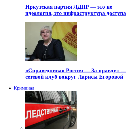
Иркутская партия ЛДПР — это не
идеология, это инфраструктура доступа
«Справедливая Россия — За правду» —
сетевой клуб вокруг Ларисы Егоровой
Криминал