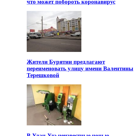
что может побороть коронавирус
Жители Бурятии предлагают
переименовать улицу имени Валентины
Терешковой
В Улан-Удэ неизвестные ночью