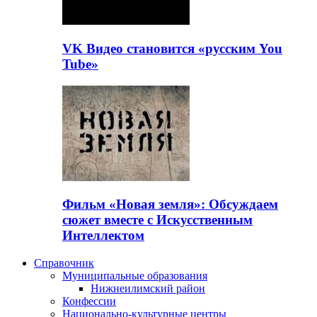
VK Видео становится «русским You
Tube»
Фильм «Новая земля»: Обсуждаем
сюжет вместе с Искусственным
Интеллектом
Справочник
Муниципальные образования
Нижнеилимский район
Конфессии
Национально-культурные центры