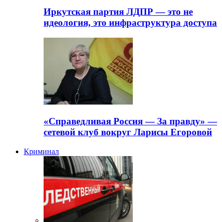
Иркутская партия ЛДПР — это не
идеология, это инфраструктура доступа
«Справедливая Россия — За правду» —
сетевой клуб вокруг Ларисы Егоровой
Криминал