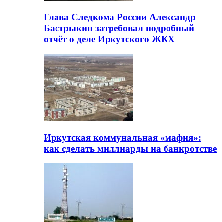
Глава Следкома России Александр
Бастрыкин затребовал подробный
отчёт о деле Иркутского ЖКХ
Иркутская коммунальная «мафия»:
как сделать миллиарды на банкротстве