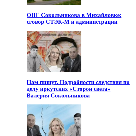
ОПГ Сокольникова в Михайловке:
сговор СТЭК-М и администрации
Нам пишут. Подробности следствия по
делу иркутских «Сторон света»
Валерия Сокольникова