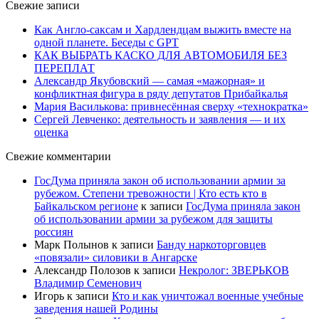
Свежие записи
Как Англо-саксам и Хардлендцам выжить вместе на
одной планете. Беседы с GPT
КАК ВЫБРАТЬ КАСКО ДЛЯ АВТОМОБИЛЯ БЕЗ
ПЕРЕПЛАТ
Александр Якубовский — самая «мажорная» и
конфликтная фигура в ряду депутатов Прибайкалья
Мария Василькова: привнесённая сверху «технократка»
Сергей Левченко: деятельность и заявления — и их
оценка
Свежие комментарии
ГосДума приняла закон об использовании армии за
рубежом. Степени тревожности | Кто есть кто в
Байкальском регионе
к записи
ГосДума приняла закон
об использовании армии за рубежом для защиты
россиян
Марк Полынов
к записи
Банду наркоторговцев
«повязали» силовики в Ангарске
Александр Полозов
к записи
Некролог: ЗВЕРЬКОВ
Владимир Семенович
Игорь
к записи
Кто и как уничтожал военные учебные
заведения нашей Родины