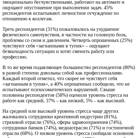
эмоционально бесчувственными, работают на автомате и
ощущают опустошение при выполнении задач. 45%
респондентов испытывают личностное отчуждение по
отношению к коллегам.
Треть респондентов (31%) пожаловались на ухудшение
физического самочувствия, в частности на головную боль,
проблемы со сном и давлением. Четверть опрошенных (25%)
чувствуют себя «загнанными в тупик» – ощущают
безвыходность ситуации и хотят сменить работу или
профессию.
В то же время подавляющее большинство респондентов (80%)
в разной степени довольны собой как профессионалами.
Каждый второй отметил, что скорее не чувствует себя
«загнанным в тупик», а 40% опрошенных сообщили, что не
испытывают психосоматических нарушений. Свыше
половины респондентов (58%) оценили уровень стресса на
работе как средний, 37% – как низкий, 5% – как высокий.
На средний или высокий уровень стресса чаще других
жаловались сотрудники креативной индустрии (81%),
страховой отрасли (76%), сферы здравоохранения (74%),
сотрудники банков (74%), медиаотрасли (71%) и гостиничной
отрасли (68%). О низком уровень стресса сообщали основном