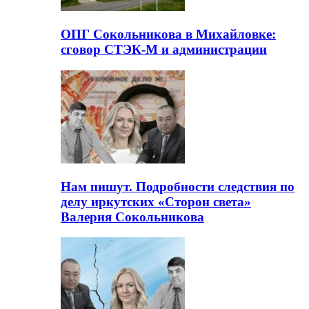
ОПГ Сокольникова в Михайловке:
сговор СТЭК-М и администрации
Нам пишут. Подробности следствия по
делу иркутских «Сторон света»
Валерия Сокольникова