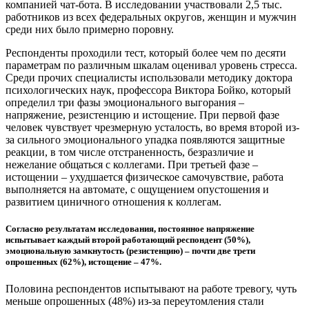
компанией чат-бота. В исследовании участвовали 2,5 тыс.
работников из всех федеральных округов, женщин и мужчин
среди них было примерно поровну.
Респонденты проходили тест, который более чем по десяти
параметрам по различным шкалам оценивал уровень стресса.
Среди прочих специалисты использовали методику доктора
психологических наук, профессора Виктора Бойко, который
определил три фазы эмоционального выгорания –
напряжение, резистенцию и истощение. При первой фазе
человек чувствует чрезмерную усталость, во время второй из-
за сильного эмоционального упадка появляются защитные
реакции, в том числе отстраненность, безразличие и
нежелание общаться с коллегами. При третьей фазе –
истощении – ухудшается физическое самочувствие, работа
выполняется на автомате, с ощущением опустошения и
развитием циничного отношения к коллегам.
Согласно результатам исследования, постоянное напряжение
испытывает каждый второй работающий респондент (50%),
эмоциональную замкнутость (резистенцию) – почти две трети
опрошенных (62%), истощение – 47%.
Половина респондентов испытывают на работе тревогу, чуть
меньше опрошенных (48%) из-за переутомления стали