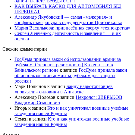
одной планете. Беседы с GPT
КАК ВЫБРАТЬ КАСКО ДЛЯ АВТОМОБИЛЯ БЕЗ
ПЕРЕПЛАТ
Александр Якубовский — самая «мажорная» и
конфликтная фигура в ряду депутатов Прибайкалья
Мария Василькова: привнесённая сверху «технократка»
Сергей Левченко: деятельность и заявления — и их
оценка
Свежие комментарии
ГосДума приняла закон об использовании армии за
рубежом. Степени тревожности | Кто есть кто в
Байкальском регионе
к записи
ГосДума приняла закон
об использовании армии за рубежом для защиты
россиян
Марк Полынов
к записи
Банду наркоторговцев
«повязали» силовики в Ангарске
Александр Полозов
к записи
Некролог: ЗВЕРЬКОВ
Владимир Семенович
Игорь
к записи
Кто и как уничтожал военные учебные
заведения нашей Родины
Семен
к записи
Кто и как уничтожал военные учебные
заведения нашей Родины
Архивы