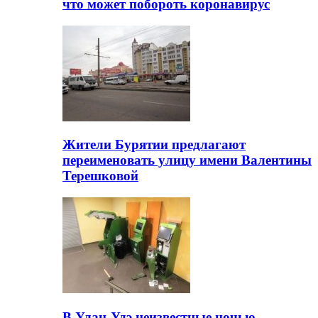
что может побороть коронавирус
Жители Бурятии предлагают
переименовать улицу имени Валентины
Терешковой
В Улан-Удэ неизвестные ночью