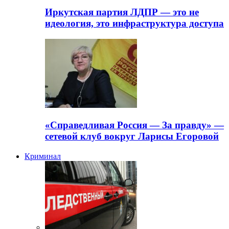
Иркутская партия ЛДПР — это не
идеология, это инфраструктура доступа
«Справедливая Россия — За правду» —
сетевой клуб вокруг Ларисы Егоровой
Криминал