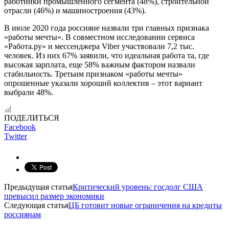
работники промышленного сегмента (48%), строительной
отрасли (46%) и машиностроения (43%).
В июле 2020 года россияне назвали три главных признака
«работы мечты». В совместном исследовании сервиса
«Работа.ру» и мессенджера Viber участвовали 7,2 тыс.
человек. Из них 67% заявили, что идеальная работа та, где
высокая зарплата, еще 58% важным фактором назвали
стабильность. Третьим признаком «работы мечты»
опрошенные указали хороший коллектив – этот вариант
выбрали 48%.
ПОДЕЛИТЬСЯ
Facebook
Twitter
Предыдущая статья
Критический уровень: госдолг США
превысил размер экономики
Следующая статья
ЦБ готовит новые ограничения на кредиты
россиянам