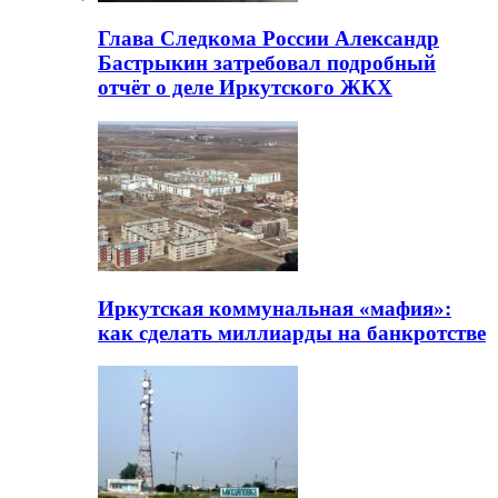
Глава Следкома России Александр
Бастрыкин затребовал подробный
отчёт о деле Иркутского ЖКХ
Иркутская коммунальная «мафия»:
как сделать миллиарды на банкротстве