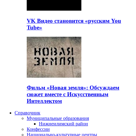
VK Видео становится «русским You
Tube»
Фильм «Новая земля»: Обсуждаем
сюжет вместе с Искусственным
Интеллектом
Справочник
Муниципальные образования
Нижнеилимский район
Конфессии
Национально-культурные центры