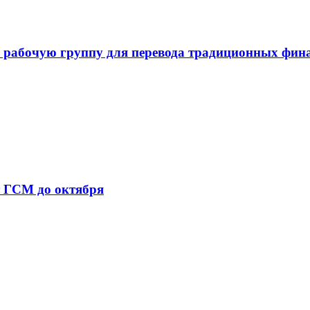
 рабочую группу для перевода традиционных фин
т ГСМ до октября