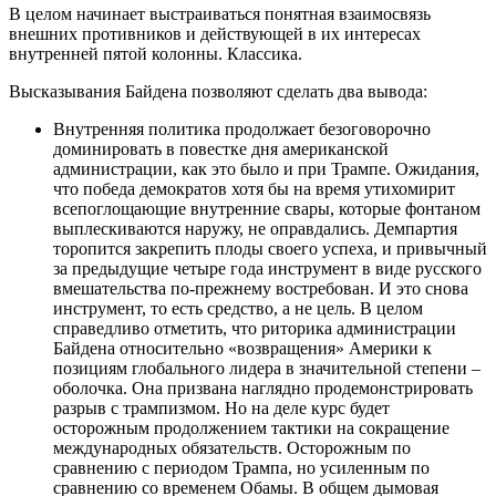
В целом начинает выстраиваться понятная взаимосвязь
внешних противников и действующей в их интересах
внутренней пятой колонны. Классика.
Высказывания Байдена позволяют сделать два вывода:
Внутренняя политика продолжает безоговорочно
доминировать в повестке дня американской
администрации, как это было и при Трампе. Ожидания,
что победа демократов хотя бы на время утихомирит
всепоглощающие внутренние свары, которые фонтаном
выплескиваются наружу, не оправдались. Демпартия
торопится закрепить плоды своего успеха, и привычный
за предыдущие четыре года инструмент в виде русского
вмешательства по-прежнему востребован. И это снова
инструмент, то есть средство, а не цель. В целом
справедливо отметить, что риторика администрации
Байдена относительно «возвращения» Америки к
позициям глобального лидера в значительной степени –
оболочка. Она призвана наглядно продемонстрировать
разрыв с трампизмом. Но на деле курс будет
осторожным продолжением тактики на сокращение
международных обязательств. Осторожным по
сравнению с периодом Трампа, но усиленным по
сравнению со временем Обамы. В общем дымовая