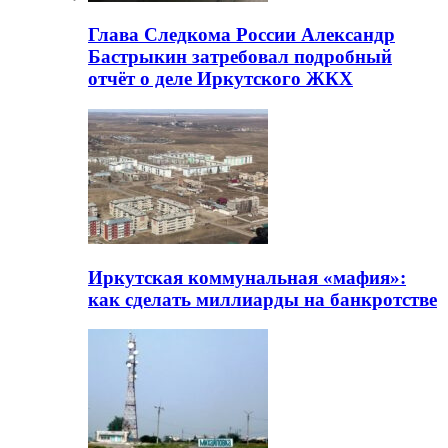
Глава Следкома России Александр
Бастрыкин затребовал подробный
отчёт о деле Иркутского ЖКХ
Иркутская коммунальная «мафия»:
как сделать миллиарды на банкротстве