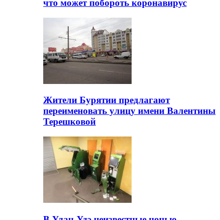
что может побороть коронавирус
Жители Бурятии предлагают
переименовать улицу имени Валентины
Терешковой
В Улан-Удэ неизвестные ночью