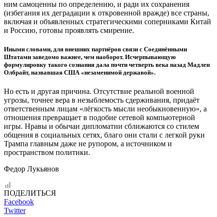
ним самоценны по определению, и ради их сохранения
(избегания их деградации к откровенной вражде) все страны,
включая и объявленных стратегическими соперниками Китай
и Россию, готовы проявлять смирение.
Иными словами, для внешних партнёров связи с Соединёнными
Штатами заведомо важнее, чем наоборот. Исчерпывающую
формулировку такого сознания дала почти четверть века назад Мадлен
Олбрайт, назвавшая США «незаменимой державой».
Но есть и другая причина. Отсутствие реальной военной
угрозы, точнее вера в незыблемость сдерживания, придаёт
ответственным лицам «лёгкость мысли необыкновенную», а
отношения превращает в подобие сетевой компьютерной
игры. Нравы и обычаи дипломатии сближаются со стилем
общения в социальных сетях, благо они стали с легкой руки
Трампа главным даже не рупором, а источником и
пространством политики.
Федор Лукьянов
ПОДЕЛИТЬСЯ
Facebook
Twitter