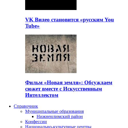
VK Видео становится «русским You
Tube»
Фильм «Новая земля»: Обсуждаем
сюжет вместе с Искусственным
Интеллектом
Справочник
Муниципальные образования
Нижнеилимский район
Конфессии
Национально-культурные центры