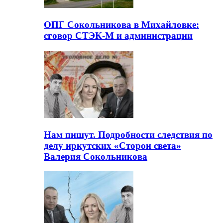
ОПГ Сокольникова в Михайловке:
сговор СТЭК-М и администрации
Нам пишут. Подробности следствия по
делу иркутских «Сторон света»
Валерия Сокольникова