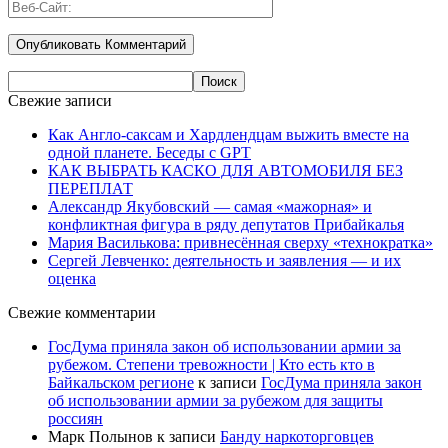
Свежие записи
Как Англо-саксам и Хардлендцам выжить вместе на
одной планете. Беседы с GPT
КАК ВЫБРАТЬ КАСКО ДЛЯ АВТОМОБИЛЯ БЕЗ
ПЕРЕПЛАТ
Александр Якубовский — самая «мажорная» и
конфликтная фигура в ряду депутатов Прибайкалья
Мария Василькова: привнесённая сверху «технократка»
Сергей Левченко: деятельность и заявления — и их
оценка
Свежие комментарии
ГосДума приняла закон об использовании армии за
рубежом. Степени тревожности | Кто есть кто в
Байкальском регионе
к записи
ГосДума приняла закон
об использовании армии за рубежом для защиты
россиян
Марк Полынов
к записи
Банду наркоторговцев