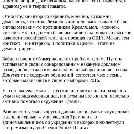
ответ на вопрос даже несколько картинен. Что называется, в
здравом уме и твёрдой памяти.
Относительно второго варианта, конечно, возможно
домыслить, что столь безапелляционное высказывание было
сигналом каким-то противникам Кремля, мол, «можно»,
«изгой». Но это должно было бы свидетельствовать о высокой
важности российской темы для президента США. Между тем
контекст – и интервью, и политики в целом – этого не
демонстрирует.
Байден говорит об американских проблемах, тема Путина
всплывает в связи с обнародованным накануне докладом
разведсообщества о вмешательстве в выборы прошлого года.
Документ не содержит обвинений, сопоставимых с теми,
которые выдвигались в связи с выборами-2016.
Его стержневая мысль – русские пытались внести раздрай в
умы и сердца американцев, и в этом им вольно или невольно
активно помогало окружение Трампа.
Развивает эту мысль другой доклад спецслужб, выпущенный
в день интервью, – утверждения Трампа и его
единомышленников об украденных выборах подхлестнули
экстремизм внутри Соединённых Штатах.