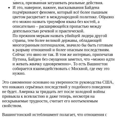
завеса, призванная затушевать реальные действия.
И это, наверное, важнее, высказывания Байдена
подчёркивают феномен, который всё более пышным
цветом расцветает в международной политике. Образно
его можно назвать триумфом языка без костей, а
описательно – расширяющейся пропастью между
деятельностью речевой и практической.
По прежним меркам назвать убийцей лидера другой
страны, тем более великой державы, обладающей
многогранным потенциалом, значило бы быть готовым
к разрыву отношений и более опасным последствиям.
Сейчас это явно не так. В том же интервью, припечатав
Путина, Байден без смущения заметил, что «можно идти
и жевать жвачку одновременно». То есть Вашингтон
собирается взаимодействовать с Москвой, где ему это
нужно.
Это самомнение основано на уверенности руководства США,
что никаких серьёзных последствий у подобного поведения
не будет. Америка за тридцать лет после холодной войны
привыкла к всевластию и даже теперь, несмотря на
нескрываемые трудности, считает его неотъемлемым
свойством.
Вашингтонский истеблишмент полагает, что отношения с