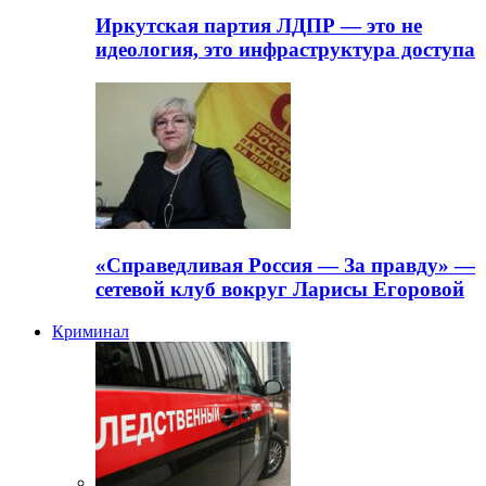
Иркутская партия ЛДПР — это не
идеология, это инфраструктура доступа
«Справедливая Россия — За правду» —
сетевой клуб вокруг Ларисы Егоровой
Криминал