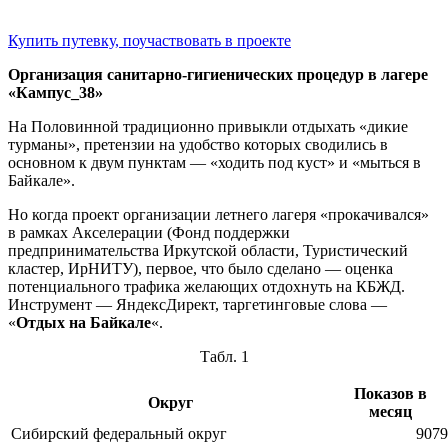
Купить путевку, поучаствовать в проекте
Организация санитарно-гигиенических процедур в лагере
«Кампус_38»
На Половинной традиционно привыкли отдыхать «дикие
турманы», претензии на удобство которых сводились в
основном к двум пунктам — «ходить под куст» и «мыться в
Байкале».
Но когда проект организации летнего лагеря «прокачивался»
в рамках Акселерации (Фонд поддержки
предпринимательства Иркутской области, Туристический
кластер, ИрНИТУ), первое, что было сделано — оценка
потенциального трафика желающих отдохнуть на КБЖД.
Инструмент — ЯндексДирект, таргетинговые слова —
«
Отдых на Байкале
«.
Табл. 1
Показов в
Округ
месяц
Сибирский федеральный округ
9079