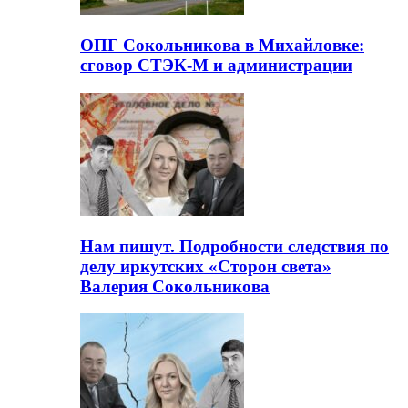
ОПГ Сокольникова в Михайловке:
сговор СТЭК-М и администрации
Нам пишут. Подробности следствия по
делу иркутских «Сторон света»
Валерия Сокольникова