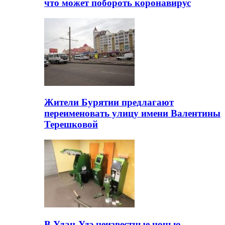
что может побороть коронавирус
Жители Бурятии предлагают
переименовать улицу имени Валентины
Терешковой
В Улан-Удэ неизвестные ночью