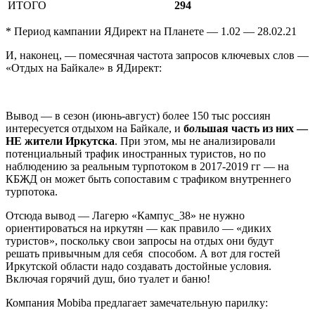
ИТОГО
294
* Период кампании ЯДирект на Планете — 1.02 — 28.02.21
И, наконец, — помесячная частота запросов ключевых слов —
«Отдых на Байкале» в ЯДирект:
Вывод — в сезон (июнь-август) более 150 тыс россиян
интересуется отдыхом на Байкале, и
б
о
льшая часть из них —
НЕ жители Иркутска
. При этом, мы не анализировали
потенциальный трафик иностранных туристов, но по
наблюдению за реальным турпотоком в 2017-2019 гг — на
КБЖД он может быть сопоставим с трафиком внутреннего
турпотока.
Отсюда вывод — Лагерю «Кампус_38» не нужно
ориентироваться на иркутян — как правило — «диких
туристов», поскольку свои запросы на отдых они будут
решать привычным для себя способом. А вот для гостей
Иркутской области надо создавать достойные условия.
Включая горячий душ, био туалет и баню!
Компания Mobiba предлагает замечательную парилку: