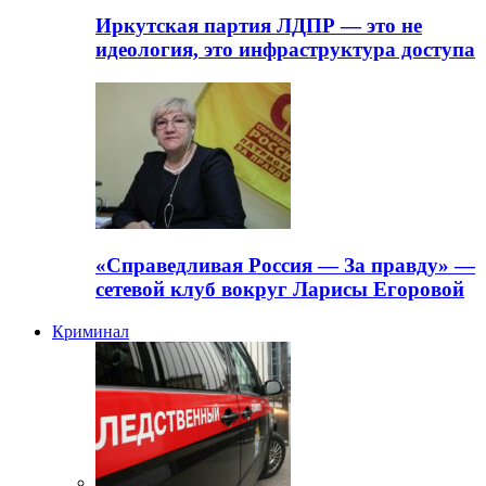
Иркутская партия ЛДПР — это не
идеология, это инфраструктура доступа
«Справедливая Россия — За правду» —
сетевой клуб вокруг Ларисы Егоровой
Криминал