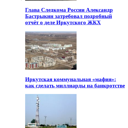
Глава Следкома России Александр
Бастрыкин затребовал подробный
отчёт о деле Иркутского ЖКХ
Иркутская коммунальная «мафия»:
как сделать миллиарды на банкротстве