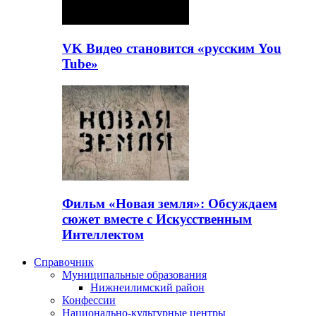
VK Видео становится «русским You
Tube»
Фильм «Новая земля»: Обсуждаем
сюжет вместе с Искусственным
Интеллектом
Справочник
Муниципальные образования
Нижнеилимский район
Конфессии
Национально-культурные центры