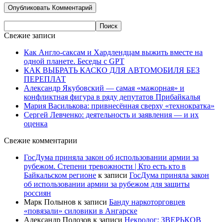
Свежие записи
Как Англо-саксам и Хардлендцам выжить вместе на
одной планете. Беседы с GPT
КАК ВЫБРАТЬ КАСКО ДЛЯ АВТОМОБИЛЯ БЕЗ
ПЕРЕПЛАТ
Александр Якубовский — самая «мажорная» и
конфликтная фигура в ряду депутатов Прибайкалья
Мария Василькова: привнесённая сверху «технократка»
Сергей Левченко: деятельность и заявления — и их
оценка
Свежие комментарии
ГосДума приняла закон об использовании армии за
рубежом. Степени тревожности | Кто есть кто в
Байкальском регионе
к записи
ГосДума приняла закон
об использовании армии за рубежом для защиты
россиян
Марк Полынов
к записи
Банду наркоторговцев
«повязали» силовики в Ангарске
Александр Полозов
к записи
Некролог: ЗВЕРЬКОВ