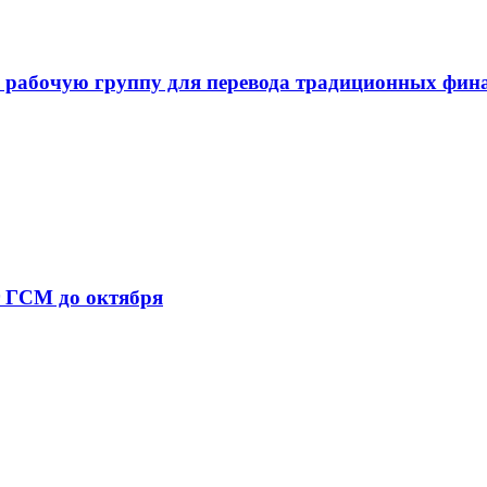
 рабочую группу для перевода традиционных фин
т ГСМ до октября