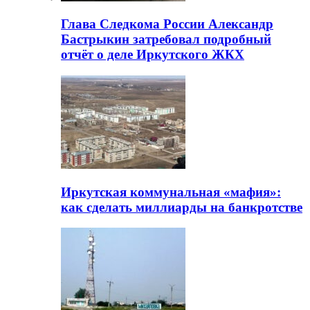
Глава Следкома России Александр
Бастрыкин затребовал подробный
отчёт о деле Иркутского ЖКХ
Иркутская коммунальная «мафия»:
как сделать миллиарды на банкротстве