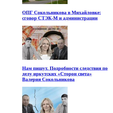
ОПГ Сокольникова в Михайловке:
сговор СТЭК-М и администрации
Нам пишут. Подробности следствия по
делу иркутских «Сторон света»
Валерия Сокольникова