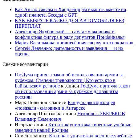
Как Англо-саксам и Хардлендцам выжить вместе на
одной планете. Беседы с GPT
КАК ВЫБРАТЬ КАСКО ДЛЯ АВТОМОБИЛЯ БЕЗ
ПЕРЕПЛАТ
Александр Якубовский — самая «мажорная» и
конфликтная фигура в ряду депутатов Прибайкалья
Мария Василькова: привнесённая сверху «технократка»
Сергей Левченко: деятельность и заявления — и их
оценка
Свежие комментарии
ГосДума приняла закон об использовании армии за
рубежом. Степени тревожности | Кто есть кто в
Байкальском регионе
к записи
ГосДума приняла закон
об использовании армии за рубежом для защиты
россиян
Марк Полынов
к записи
Банду наркоторговцев
«повязали» силовики в Ангарске
Александр Полозов
к записи
Некролог: ЗВЕРЬКОВ
Владимир Семенович
Игорь
к записи
Кто и как уничтожал военные учебные
заведения нашей Родины
Семен
к записи
Кто и как уничтожал военные учебные