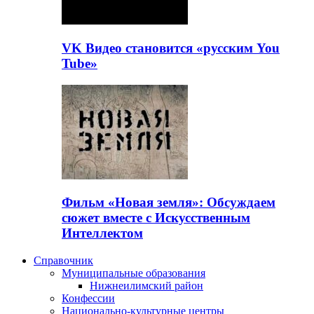
VK Видео становится «русским You
Tube»
Фильм «Новая земля»: Обсуждаем
сюжет вместе с Искусственным
Интеллектом
Справочник
Муниципальные образования
Нижнеилимский район
Конфессии
Национально-культурные центры