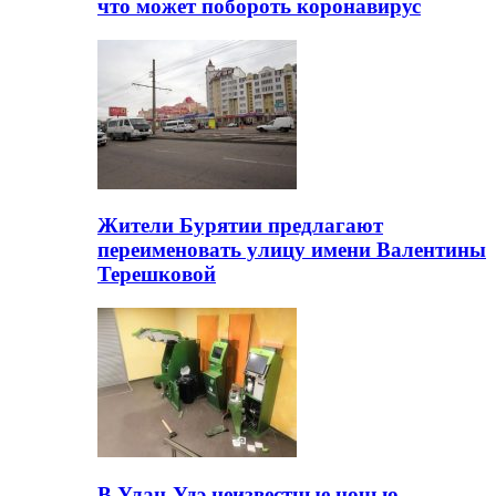
что может побороть коронавирус
Жители Бурятии предлагают
переименовать улицу имени Валентины
Терешковой
В Улан-Удэ неизвестные ночью