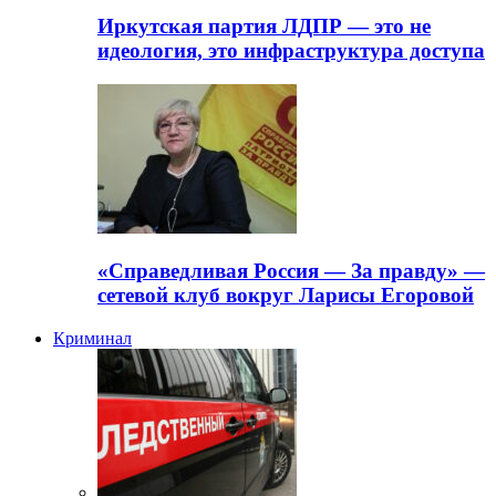
Иркутская партия ЛДПР — это не
идеология, это инфраструктура доступа
«Справедливая Россия — За правду» —
сетевой клуб вокруг Ларисы Егоровой
Криминал