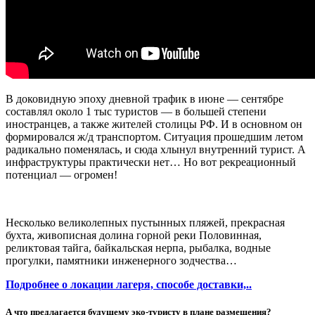
В доковидную эпоху дневной трафик в июне — сентябре
составлял около 1 тыс туристов — в большей степени
иностранцев, а также жителей столицы РФ. И в основном он
формировался ж/д транспортом. Ситуация прошедшим летом
радикально поменялась, и сюда хлынул внутренний турист. А
инфраструктуры практически нет… Но вот рекреационный
потенциал — огромен!
Несколько великолепных пустынных пляжей, прекрасная
бухта, живописная долина горной реки Половинная,
реликтовая тайга, байкальская нерпа, рыбалка, водные
прогулки, памятники инженерного зодчества…
Подробнее о локации лагеря, способе доставки,..
А что предлагается будущему эко-туристу в плане размещения?