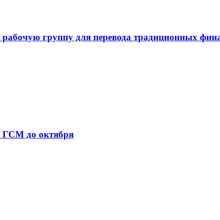
 рабочую группу для перевода традиционных фин
т ГСМ до октября