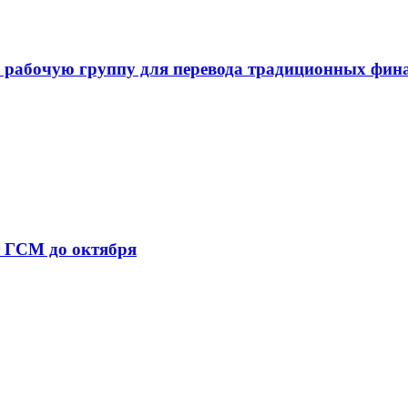
 рабочую группу для перевода традиционных фин
т ГСМ до октября