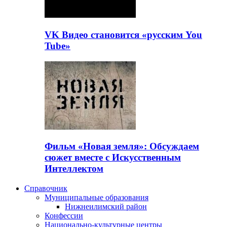
VK Видео становится «русским You
Tube»
Фильм «Новая земля»: Обсуждаем
сюжет вместе с Искусственным
Интеллектом
Справочник
Муниципальные образования
Нижнеилимский район
Конфессии
Национально-культурные центры