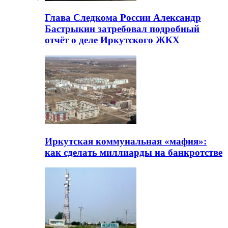
Глава Следкома России Александр
Бастрыкин затребовал подробный
отчёт о деле Иркутского ЖКХ
Иркутская коммунальная «мафия»:
как сделать миллиарды на банкротстве