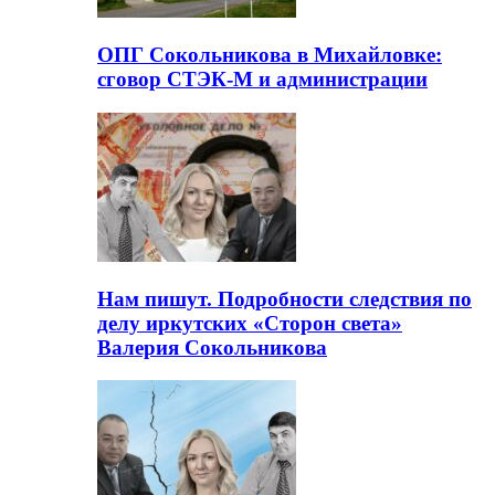
ОПГ Сокольникова в Михайловке:
сговор СТЭК-М и администрации
Нам пишут. Подробности следствия по
делу иркутских «Сторон света»
Валерия Сокольникова