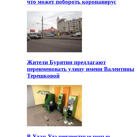
что может побороть коронавирус
Жители Бурятии предлагают
переименовать улицу имени Валентины
Терешковой
В Улан-Удэ неизвестные ночью