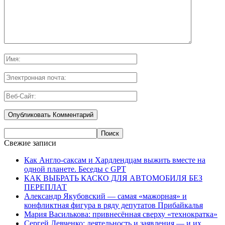
Свежие записи
Как Англо-саксам и Хардлендцам выжить вместе на
одной планете. Беседы с GPT
КАК ВЫБРАТЬ КАСКО ДЛЯ АВТОМОБИЛЯ БЕЗ
ПЕРЕПЛАТ
Александр Якубовский — самая «мажорная» и
конфликтная фигура в ряду депутатов Прибайкалья
Мария Василькова: привнесённая сверху «технократка»
Сергей Левченко: деятельность и заявления — и их