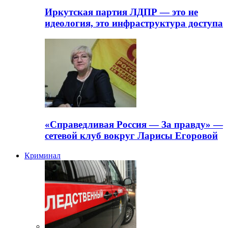
Иркутская партия ЛДПР — это не
идеология, это инфраструктура доступа
«Справедливая Россия — За правду» —
сетевой клуб вокруг Ларисы Егоровой
Криминал