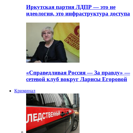
Иркутская партия ЛДПР — это не
идеология, это инфраструктура доступа
«Справедливая Россия — За правду» —
сетевой клуб вокруг Ларисы Егоровой
Криминал