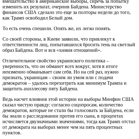
вмешательство в американские выборы, сиречь за попытку
изменить их результат, очернив Байдена. Министерство
финансов США сделало это еще за полторы недели до того,
как Трамп освободил Белый дом.
То есть очень спешили. Опять же, их легко понять.
Со своей стороны, в Киеве заявили, что привлекут к
ответственности лиц, попытавшихся бросить тень на светлый
образ Байдена. Вот и вся «химия отношений».
Отличительное свойство украинского политика –
уверенность, что он обманет всех вокруг, хотя в итоге
неизменно обманывает сам себя. Но на сей раз, нужно
признать, украинцам – своим ли умом или с подачи
демократов – удалось перехитрить как минимум Трампа и
защитить ахиллесову пяту Байдена.
Ведь насчет влияния этой истории на выборы Минфин США
сказал чистую правду: согласно соцопросам, количество
демократов, которые не стали бы голосовать за Байдена, если
бы знали о расследовании против его сына, в процентах
исчисляется двузначными значениями, тогда как Трамп отстал
от демократа на выборах менее чем на пять процентных
пунктов.