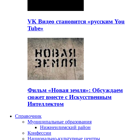
VK Видео становится «русским You
Tube»
Фильм «Новая земля»: Обсуждаем
сюжет вместе с Искусственным
Интеллектом
Справочник
Муниципальные образования
Нижнеилимский район
Конфессии
Национально-культурные центры