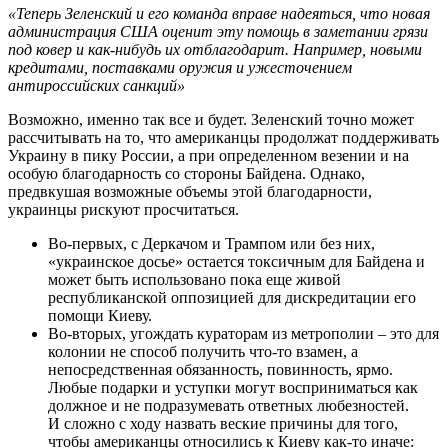
«Теперь Зеленский и его команда вправе надеяться, что новая
администрация США оценит эту помощь в заметании грязи
под ковер и как-нибудь их отблагодарит. Например, новыми
кредитами, поставками оружия и ужесточением
антироссийских санкций»
Возможно, именно так все и будет. Зеленский точно может
рассчитывать на то, что американцы продолжат поддерживать
Украину в пику России, а при определенном везении и на
особую благодарность со стороны Байдена. Однако,
предвкушая возможные объемы этой благодарности,
украинцы рискуют просчитаться.
Во-первых, с Деркачом и Трампом или без них,
«украинское досье» остается токсичным для Байдена и
может быть использовано пока еще живой
республиканской оппозицией для дискредитации его
помощи Киеву.
Во-вторых, угождать кураторам из метрополии – это для
колонии не способ получить что-то взамен, а
непосредственная обязанность, повинность, ярмо.
Любые подарки и уступки могут восприниматься как
должное и не подразумевать ответных любезностей.
И сложно с ходу назвать веские причины для того,
чтобы американцы относились к Киеву как-то иначе: