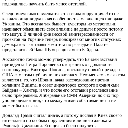
подрядились научить быть менее отсталой.
Следствием такого вмешательства стала коррупция. Это не
какая-то индивидуальная особенность американцев или даже
Украины. Это всегда так бывает: кураторы из метрополии
начинают обменивать свое влияние на деньги просто потому,
что могут. В личной финансовой заинтересованности от
проектов на Украине теперь подозревают многих статусных
демократов – от главы комитета по разведке в Палате
представителей Чака Шумера до самого Байдена.
Абсолютно точно можно утверждать, что Байден заставил
президента Петра Порошенко отстранить от должности
генпрокурора Виктора Шокина, поскольку новый президент
США сам этим публично похвастался. Неотменяемым фактом
является и то, что Шокин начал расследование против
холдинга Burisma, в совет директоров которого входил сын
Байдена – Хантер, и что после его отставки расследование
было прекращено. Либеральные СМИ Америки до сих пор
упорно делают вид, что между этими событиями нет и не
может быть связи.
Дональд Трамп считал иначе, а потому послал в Киев своего
интенданта по особым поручениям и личного адвоката
Рудольфа Джулиани. Его целью было получить