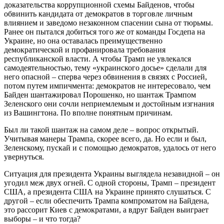
доказательства коррупционной схемы Байденов, чтобы
обвинить кандидата от демократов в торговле личным
влиянием и заведомо незаконном спасении сына от тюрьмы.
Ранее он пытался добиться того же от команды Госдепа на
Украине, но она оставалась преимущественно
демократической и профанировала требования
республиканской власти. А чтобы Трамп не увлекался
самодеятельностью, тему «украинского досье» сделали для
него опасной – сперва через обвинения в связях с Россией,
потом путем импичмента: демократов не интересовало, чем
Байден шантажировал Порошенко, но шантаж Трампом
Зеленского они сочли неприемлемым и достойным изгнания
из Вашингтона. По вполне понятным причинам.
Был ли такой шантаж на самом деле – вопрос открытый.
Учитывая манеры Трампа, скорее всего, да. Но если и был,
Зеленскому, пускай и с помощью демократов, удалось от него
увернуться.
Ситуация для президента Украины выглядела незавидной – он
угодил меж двух огней. С одной стороны, Трамп – президент
США, а президента США на Украине принято слушаться. С
другой – если обеспечить Трампа компроматом на Байдена,
это рассорит Киев с демократами, а вдруг Байден выиграет
выборы – и что тогда?