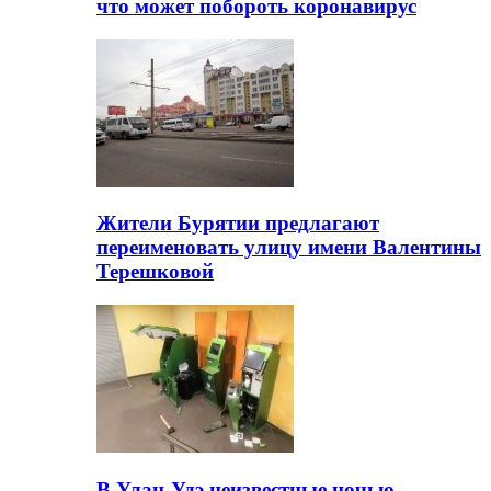
что может побороть коронавирус
Жители Бурятии предлагают
переименовать улицу имени Валентины
Терешковой
В Улан-Удэ неизвестные ночью