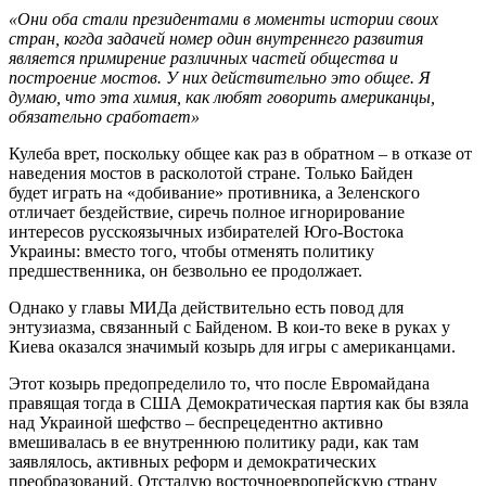
«Они оба стали президентами в моменты истории своих
стран, когда задачей номер один внутреннего развития
является примирение различных частей общества и
построение мостов. У них действительно это общее. Я
думаю, что эта химия, как любят говорить американцы,
обязательно сработает»
Кулеба врет, поскольку общее как раз в обратном – в отказе от
наведения мостов в расколотой стране. Только Байден
будет играть на «добивание» противника, а Зеленского
отличает бездействие, сиречь полное игнорирование
интересов русскоязычных избирателей Юго-Востока
Украины: вместо того, чтобы отменять политику
предшественника, он безвольно ее продолжает.
Однако у главы МИДа действительно есть повод для
энтузиазма, связанный с Байденом. В кои-то веке в руках у
Киева оказался значимый козырь для игры с американцами.
Этот козырь предопределило то, что после Евромайдана
правящая тогда в США Демократическая партия как бы взяла
над Украиной шефство – беспрецедентно активно
вмешивалась в ее внутреннюю политику ради, как там
заявлялось, активных реформ и демократических
преобразований. Отсталую восточноевропейскую страну