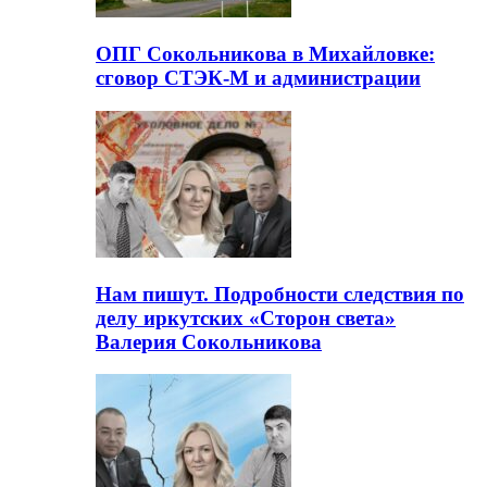
ОПГ Сокольникова в Михайловке:
сговор СТЭК-М и администрации
Нам пишут. Подробности следствия по
делу иркутских «Сторон света»
Валерия Сокольникова