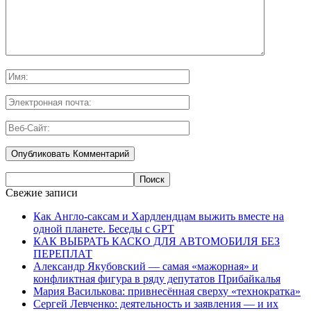
Свежие записи
Как Англо-саксам и Хардлендцам выжить вместе на
одной планете. Беседы с GPT
КАК ВЫБРАТЬ КАСКО ДЛЯ АВТОМОБИЛЯ БЕЗ
ПЕРЕПЛАТ
Александр Якубовский — самая «мажорная» и
конфликтная фигура в ряду депутатов Прибайкалья
Мария Василькова: привнесённая сверху «технократка»
Сергей Левченко: деятельность и заявления — и их