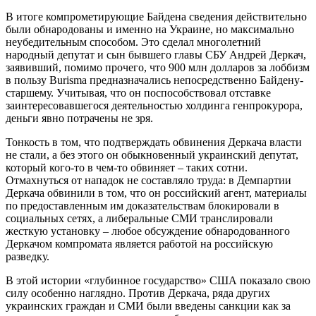
В итоге компрометирующие Байдена сведения действительно
были обнародованы и именно на Украине, но максимально
неубедительным способом. Это сделал многолетний
народный депутат и сын бывшего главы СБУ Андрей Деркач,
заявивший, помимо прочего, что 900 млн долларов за лоббизм
в пользу Burisma предназначались непосредственно Байдену-
старшему. Учитывая, что он поспособствовал отставке
заинтересовавшегося деятельностью холдинга генпрокурора,
деньги явно потрачены не зря.
Тонкость в том, что подтверждать обвинения Деркача власти
не стали, а без этого он обыкновенный украинский депутат,
который кого-то в чем-то обвиняет – таких сотни.
Отмахнуться от нападок не составляло труда: в Демпартии
Деркача обвинили в том, что он российский агент, материалы
по предоставленным им доказательствам блокировали в
социальных сетях, а либеральные СМИ транслировали
жесткую установку – любое обсуждение обнародованного
Деркачом компромата является работой на российскую
разведку.
В этой истории «глубинное государство» США показало свою
силу особенно наглядно. Против Деркача, ряда других
украинских граждан и СМИ были введены санкции как за