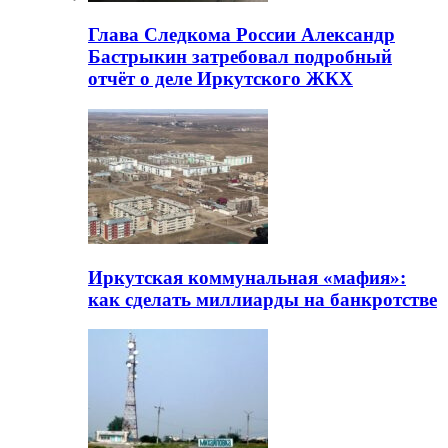
Глава Следкома России Александр
Бастрыкин затребовал подробный
отчёт о деле Иркутского ЖКХ
Иркутская коммунальная «мафия»:
как сделать миллиарды на банкротстве