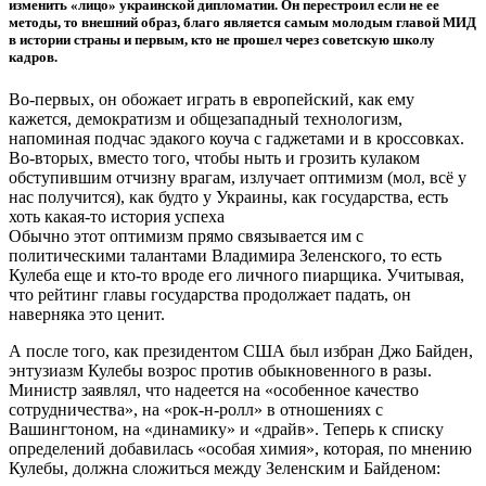
изменить «лицо» украинской дипломатии. Он перестроил если не ее
методы, то внешний образ, благо является самым молодым главой МИД
в истории страны и первым, кто не прошел через советскую школу
кадров.
Во-первых, он обожает играть в европейский, как ему
кажется, демократизм и общезападный технологизм,
напоминая подчас эдакого коуча с гаджетами и в кроссовках.
Во-вторых, вместо того, чтобы ныть и грозить кулаком
обступившим отчизну врагам, излучает оптимизм (мол, всё у
нас получится), как будто у Украины, как государства, есть
хоть какая-то история успеха
Обычно этот оптимизм прямо связывается им с
политическими талантами Владимира Зеленского, то есть
Кулеба еще и кто-то вроде его личного пиарщика. Учитывая,
что рейтинг главы государства продолжает падать, он
наверняка это ценит.
А после того, как президентом США был избран Джо Байден,
энтузиазм Кулебы возрос против обыкновенного в разы.
Министр заявлял, что надеется на «особенное качество
сотрудничества», на «рок-н-ролл» в отношениях с
Вашингтоном, на «динамику» и «драйв». Теперь к списку
определений добавилась «особая химия», которая, по мнению
Кулебы, должна сложиться между Зеленским и Байденом: