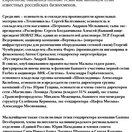
известных российских бизнесменов.
Среди них – основатель и совладелец производителя кровельных
материалов «Технониколь» Сергей Колесников; основатель и
совладелец сети магазинов «Петрович» Андриан Мельников; сына экс-
президента «Роснефти» Сергея Богданчикова Алексей (бывший вице-
президент НОВАТЭКа; однин из основателей девелопера ЛСР Георгий
Ведерников; акционер компании «Вертикаль» (оператора
инфраструктуры для размещения оборудования сотовой связи) Георгий
Чумбуридзе; совладелец «Валента Фарм» (производителя ингавирина и
феназепама) Антон Стрекалов; гендиректор энерготрейдера
«Русэнергосбыт» Андрей Зиновьев.
В списке, опубликованном правительством Мальты годом ранее,
фигурировали имена имена и фамилии бывшего участника первой сотни
Forbes и акционера АФК «Система» Александра Горбатовского,
основного владельца группы компаний «Шоколадница» Александра
Колобова, основателя и председателя совета директоров группы
компаний «Гута» Юрия Гущина, основателя и члена совета директоров
сети «Магнолия» Леонида Лунева (владеет 31% акций), экс-главы
«Транснефтепродукта» Михаила Меженцева, бывшего топ-менеджера
структур Сулеймана Керимова, экс-гендиректора «Нафта Москва»
Александра Мосионжика.
Мальтийцами также стали полные тезки гендиректора компании Gamma
Development, члена политсовета калининградского регионального
отделения «Единой России» Юрия Находкина и членов совета
директоров Сити Инвест банка Леонида Шоршера и Сергея Камзина.