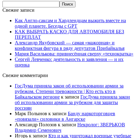
Свежие записи
Как Англо-саксам и Хардлендцам выжить вместе на
одной планете. Беседы с GPT
КАК ВЫБРАТЬ КАСКО ДЛЯ АВТОМОБИЛЯ БЕЗ
ПЕРЕПЛАТ
Александр Якубовский — самая «мажорная» и
конфликтная фигура в ряду депутатов Прибайкалья
Мария Василькова: привнесённая сверху «технократка»
Сергей Левченко: деятельность и заявления — и их
оценка
Свежие комментарии
ГосДума приняла закон об использовании армии за
рубежом. Степени тревожности | Кто есть кто в
Байкальском регионе
к записи
ГосДума приняла закон
об использовании армии за рубежом для защиты
россиян
Марк Полынов
к записи
Банду наркоторговцев
«повязали» силовики в Ангарске
Александр Полозов
к записи
Некролог: ЗВЕРЬКОВ
Владимир Семенович
Игорь
к записи
Кто и как уничтожал военные учебные