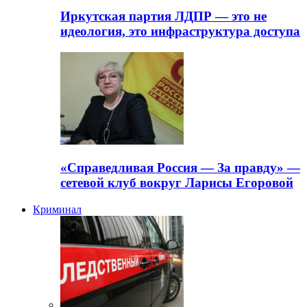
Иркутская партия ЛДПР — это не
идеология, это инфраструктура доступа
«Справедливая Россия — За правду» —
сетевой клуб вокруг Ларисы Егоровой
Криминал