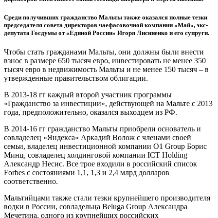
Среди получивших гражданство Мальты также оказался полные тезки
председателя совета директоров чаефасовочной компании «Май», экс-
депутата Госдумы от «Единой России» Игоря Лисиненко и его супруги.
Чтобы стать гражданами Мальты, они должны были внести
взнос в размере 650 тысяч евро, инвестировать не менее 350
тысяч евро в недвижимость Мальты и не менее 150 тысяч – в
утвержденные правительством облигации.
В 2013-18 гг каждый второй участник программы
«Гражданство за инвестиции», действующей на Мальте с 2013
года, предположительно, оказался выходцем из РФ.
В 2014-16 гг гражданство Мальты приобрели основатель и
совладелец «Яндекса» Аркадий Волож с членами своей
семьи, владелец инвестиционной компании O1 Group Борис
Минц, совладелец холдинговой компании ICT Holding
Александр Несис. Все трое входили в российский список
Forbes с состояниями 1,1, 1,3 и 2,4 млрд долларов
соответственно.
Мальтийцами также стали тезки крупнейшего производителя
водки в России, совладельца Beluga Group Александра
Мечетина, одного из крупнейших российских