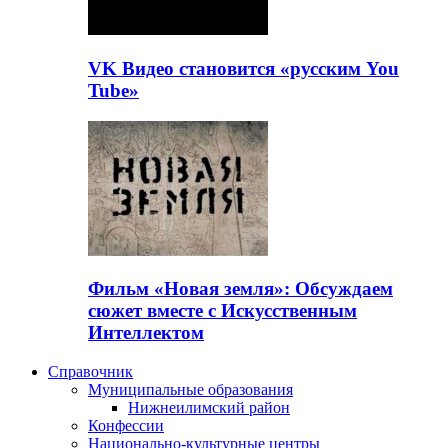
VK Видео становится «русским You
Tube»
Фильм «Новая земля»: Обсуждаем
сюжет вместе с Искусственным
Интеллектом
Справочник
Муниципальные образования
Нижнеилимский район
Конфессии
Национально-культурные центры