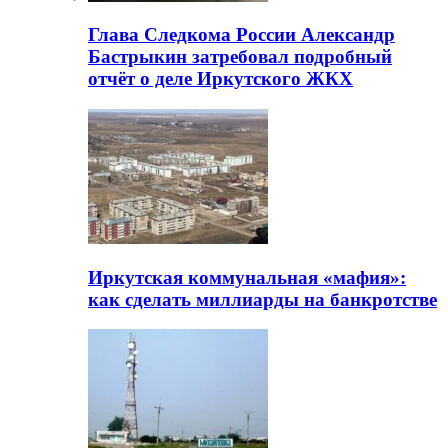
Глава Следкома России Александр
Бастрыкин затребовал подробный
отчёт о деле Иркутского ЖКХ
Иркутская коммунальная «мафия»:
как сделать миллиарды на банкротстве