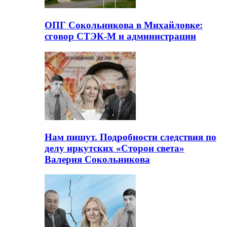
ОПГ Сокольникова в Михайловке:
сговор СТЭК-М и администрации
Нам пишут. Подробности следствия по
делу иркутских «Сторон света»
Валерия Сокольникова