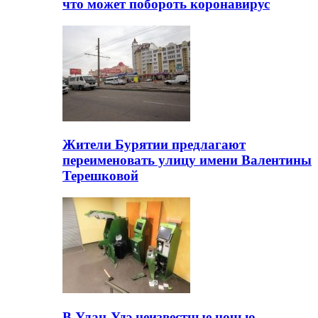
что может побороть коронавирус
Жители Бурятии предлагают
переименовать улицу имени Валентины
Терешковой
В Улан-Удэ неизвестные ночью