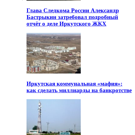
Глава Следкома России Александр
Бастрыкин затребовал подробный
отчёт о деле Иркутского ЖКХ
Иркутская коммунальная «мафия»:
как сделать миллиарды на банкротстве