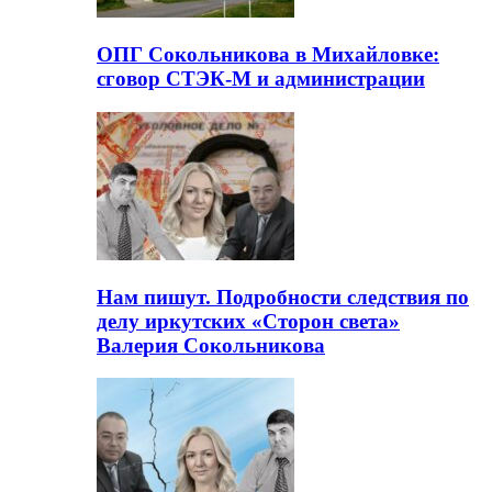
ОПГ Сокольникова в Михайловке:
сговор СТЭК-М и администрации
Нам пишут. Подробности следствия по
делу иркутских «Сторон света»
Валерия Сокольникова