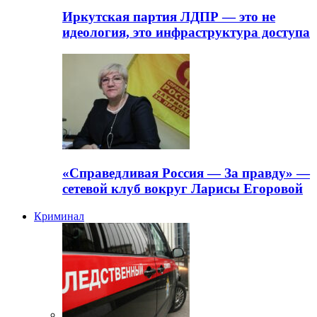
Иркутская партия ЛДПР — это не
идеология, это инфраструктура доступа
«Справедливая Россия — За правду» —
сетевой клуб вокруг Ларисы Егоровой
Криминал