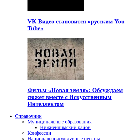
VK Видео становится «русским You
Tube»
Фильм «Новая земля»: Обсуждаем
сюжет вместе с Искусственным
Интеллектом
Справочник
Муниципальные образования
Нижнеилимский район
Конфессии
Национально-культурные центры