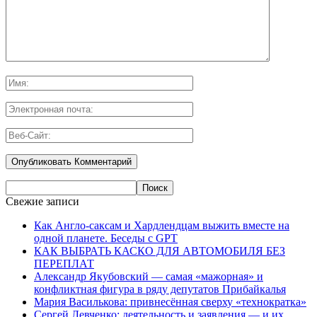
Свежие записи
Как Англо-саксам и Хардлендцам выжить вместе на
одной планете. Беседы с GPT
КАК ВЫБРАТЬ КАСКО ДЛЯ АВТОМОБИЛЯ БЕЗ
ПЕРЕПЛАТ
Александр Якубовский — самая «мажорная» и
конфликтная фигура в ряду депутатов Прибайкалья
Мария Василькова: привнесённая сверху «технократка»
Сергей Левченко: деятельность и заявления — и их