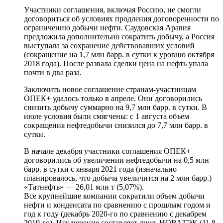
Участники соглашения, включая Россию, не смогли
договориться об условиях продления договоренности по
ограничению добычи нефти. Саудовская Аравия
предложила дополнительно сократить добычу, а Россия
выступала за сохранение действовавших условий
(сокращение на 1,7 млн барр. в сутки к уровню октября
2018 года). После развала сделки цена на нефть упала
почти в два раза.
Заключить новое соглашение странам-участницам
ОПЕК+ удалось только в апреле. Они договорились
снизить добычу суммарно на 9,7 млн барр. в сутки. В
июле условия были смягчены: с 1 августа объем
сокращения нефтедобычи снизился до 7,7 млн барр. в
сутки.
В начале декабря участники соглашения ОПЕК+
договорились об увеличении нефтедобычи на 0,5 млн
барр. в сутки с января 2021 года (изначально
планировалось, что добыча увеличится на 2 млн барр.)
«Татнефть» — 26,01 млн т (5,07%).
Все крупнейшие компании сократили объем добычи
нефти и конденсата по сравнению с прошлым годом и
год к году (декабрь 2020-го по сравнению с декабрем
2019-го). Исключение составляет лишь НОВАТЭК (11,8