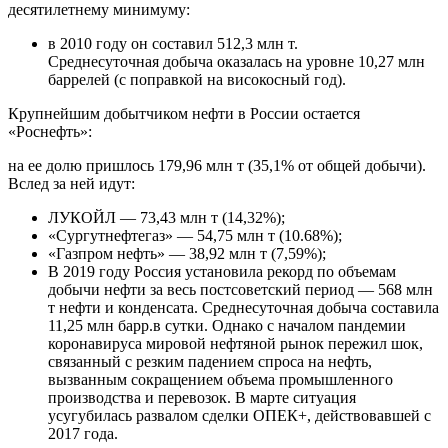
десятилетнему минимуму:
в 2010 году он составил 512,3 млн т.
Среднесуточная добыча оказалась на уровне 10,27 млн
баррелей (с поправкой на високосный год).
Крупнейшим добытчиком нефти в России остается
«Роснефть»:
на ее долю пришлось 179,96 млн т (35,1% от общей добычи).
Вслед за ней идут:
ЛУКОЙЛ — 73,43 млн т (14,32%);
«Сургутнефтегаз» — 54,75 млн т (10.68%);
«Газпром нефть» — 38,92 млн т (7,59%);
В 2019 году Россия установила рекорд по объемам
добычи нефти за весь постсоветский период — 568 млн
т нефти и конденсата. Среднесуточная добыча составила
11,25 млн барр.в сутки. Однако с началом пандемии
коронавируса мировой нефтяной рынок пережил шок,
связанный с резким падением спроса на нефть,
вызванным сокращением объема промышленного
производства и перевозок. В марте ситуация
усугубилась развалом сделки ОПЕК+, действовавшей с
2017 года.