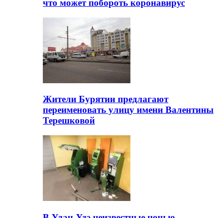
что может побороть коронавирус
Жители Бурятии предлагают
переименовать улицу имени Валентины
Терешковой
В Улан-Удэ неизвестные ночью