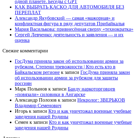
одной планете. Беседы с GPT
КАК ВЫБРАТЬ КАСКО ДЛЯ АВТОМОБИЛЯ БЕЗ
ПЕРЕПЛАТ
Александр Якубовский — самая «мажорная» и
конфликтная фигура в ряду депутатов Прибайкалья
Мария Василькова: привнесённая сверху «технократка»
Сергей Левченко: деятельность и заявления — и их
оценка
Свежие комментарии
ГосДума приняла закон об использовании армии за
рубежом. Степени тревожности | Кто есть кто в
Байкальском регионе
к записи
ГосДума приняла закон
об использовании армии за рубежом для защиты
россиян
Марк Полынов
к записи
Банду наркоторговцев
«повязали» силовики в Ангарске
Александр Полозов
к записи
Некролог: ЗВЕРЬКОВ
Владимир Семенович
Игорь
к записи
Кто и как уничтожал военные учебные
заведения нашей Родины
Семен
к записи
Кто и как уничтожал военные учебные
заведения нашей Родины