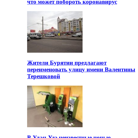
что может побороть коронавирус
Жители Бурятии предлагают
переименовать улицу имени Валентины
Терешковой
В Улан-Удэ неизвестные ночью