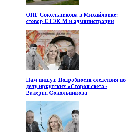
ОПГ Сокольникова в Михайловке:
сговор СТЭК-М и администрации
Нам пишут. Подробности следствия по
делу иркутских «Сторон света»
Валерия Сокольникова