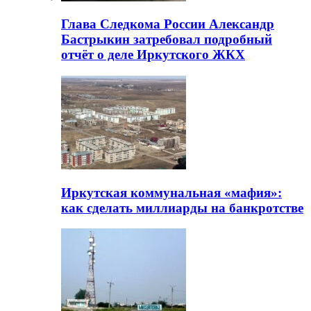
Глава Следкома России Александр
Бастрыкин затребовал подробный
отчёт о деле Иркутского ЖКХ
Иркутская коммунальная «мафия»:
как сделать миллиарды на банкротстве