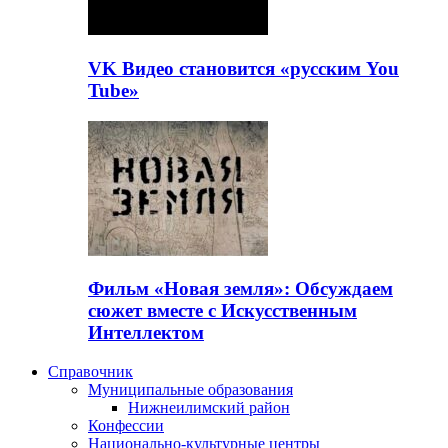
VK Видео становится «русским You
Tube»
Фильм «Новая земля»: Обсуждаем
сюжет вместе с Искусственным
Интеллектом
Справочник
Муниципальные образования
Нижнеилимский район
Конфессии
Национально-культурные центры