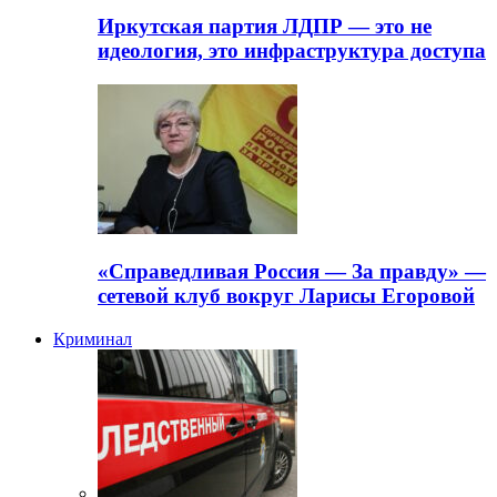
Иркутская партия ЛДПР — это не
идеология, это инфраструктура доступа
«Справедливая Россия — За правду» —
сетевой клуб вокруг Ларисы Егоровой
Криминал