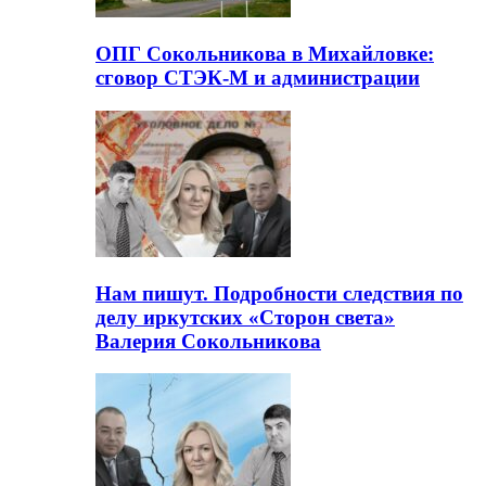
ОПГ Сокольникова в Михайловке:
сговор СТЭК-М и администрации
Нам пишут. Подробности следствия по
делу иркутских «Сторон света»
Валерия Сокольникова