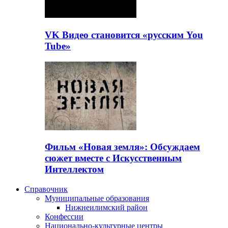
VK Видео становится «русским You
Tube»
Фильм «Новая земля»: Обсуждаем
сюжет вместе с Искусственным
Интеллектом
Справочник
Муниципальные образования
Нижнеилимский район
Конфессии
Национально-культурные центры