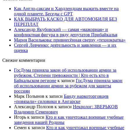
Как Англо-саксам и Хардлендцам выжить вместе на
одной планете. Беседы с GPT
КАК ВЫБРАТЬ КАСКО ДЛЯ АВТОМОБИЛЯ БЕЗ
ПЕРЕПЛАТ
Александр Якубовский — самая «мажорная» и
конфликтная фигура в ряду депутатов Прибайкалья
Мария Василькова: привнесённая сверху «технократка»
Сергей Левченко: деятельность и заявления — и их
оценка
Свежие комментарии
ГосДума приняла закон об использовании армии за
рубежом. Степени тревожности | Кто есть кто в
Байкальском регионе
к записи
ГосДума приняла закон
об использовании армии за рубежом для защиты
россиян
Марк Полынов
к записи
Банду наркоторговцев
«повязали» силовики в Ангарске
Александр Полозов
к записи
Некролог: ЗВЕРЬКОВ
Владимир Семенович
Игорь
к записи
Кто и как уничтожал военные учебные
заведения нашей Родины
Семен
к записи
Кто и как уничтожал военные учебные