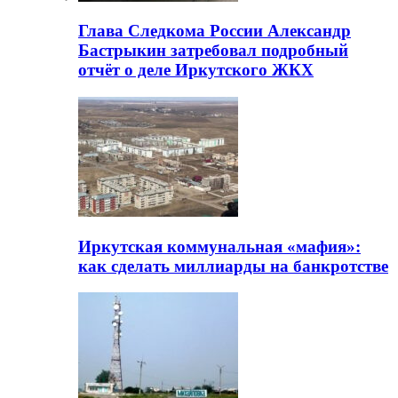
Глава Следкома России Александр
Бастрыкин затребовал подробный
отчёт о деле Иркутского ЖКХ
Иркутская коммунальная «мафия»:
как сделать миллиарды на банкротстве