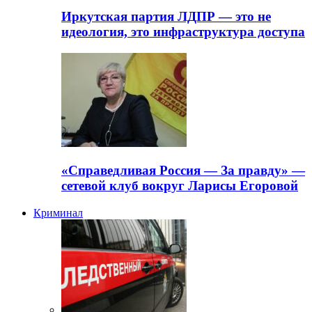
Иркутская партия ЛДПР — это не
идеология, это инфраструктура доступа
«Справедливая Россия — За правду» —
сетевой клуб вокруг Ларисы Егоровой
Криминал