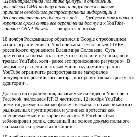
«Целенаправленная политика цензуры в отношении
российских СМИ недопустима и нарушает ключевые
принципы свободного распространения информации и
беспрепятственного доступа к ней. — Требуем в максимально
короткие сроки снять все ограничения доступа к YouTube-
каналам ANNA News»
— говорится в письме
18 ноября Роскомнадзор обратился к Google с требованием
«снять ограничения» с YouTube-канала «Соловьев LIVE»
российского журналиста Владимира Соловьева. Суть
претензии заключалась в том, что его ролики не попадали в
тренды YouTube, хотя «ранее это происходило регулярно». В
ведомстве расценили это как «попытку администрации
YouTube ограничить распространение материалов
популярного российского автора, воспрепятствовать росту его
аудитории».
До этого на ограничения, налагаемые на видео в YouTube и
Facebook, жаловался RT. В частности, 12 ноября YouTube
пометил документальный фильм телеканала об американских
радикальных группировках и уличных протестах как
«неприемлемый и оскорбительный». В Facebook был
заблокирован ролик, сделанный на основе документального
фильма об экстремистах в Сирии.
19 ноября группа парламентариев внесла в Госдуму