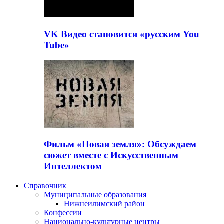
VK Видео становится «русским You
Tube»
Фильм «Новая земля»: Обсуждаем
сюжет вместе с Искусственным
Интеллектом
Справочник
Муниципальные образования
Нижнеилимский район
Конфессии
Национально-культурные центры