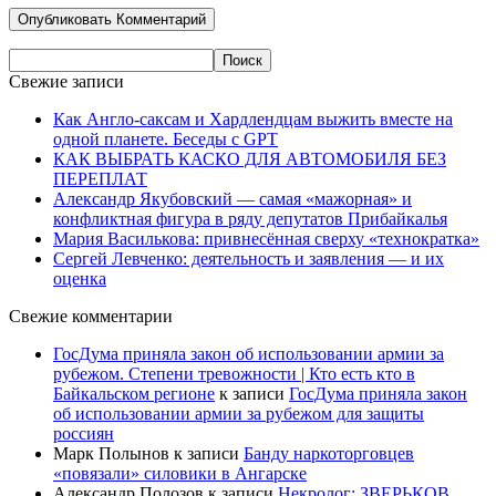
Свежие записи
Как Англо-саксам и Хардлендцам выжить вместе на
одной планете. Беседы с GPT
КАК ВЫБРАТЬ КАСКО ДЛЯ АВТОМОБИЛЯ БЕЗ
ПЕРЕПЛАТ
Александр Якубовский — самая «мажорная» и
конфликтная фигура в ряду депутатов Прибайкалья
Мария Василькова: привнесённая сверху «технократка»
Сергей Левченко: деятельность и заявления — и их
оценка
Свежие комментарии
ГосДума приняла закон об использовании армии за
рубежом. Степени тревожности | Кто есть кто в
Байкальском регионе
к записи
ГосДума приняла закон
об использовании армии за рубежом для защиты
россиян
Марк Полынов
к записи
Банду наркоторговцев
«повязали» силовики в Ангарске
Александр Полозов
к записи
Некролог: ЗВЕРЬКОВ