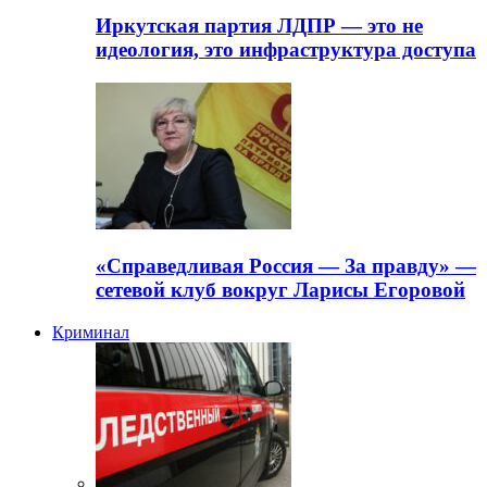
Иркутская партия ЛДПР — это не
идеология, это инфраструктура доступа
«Справедливая Россия — За правду» —
сетевой клуб вокруг Ларисы Егоровой
Криминал