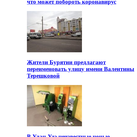
что может побороть коронавирус
Жители Бурятии предлагают
переименовать улицу имени Валентины
Терешковой
В Улан-Удэ неизвестные ночью