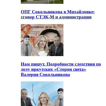
ОПГ Сокольникова в Михайловке:
сговор СТЭК-М и администрации
Нам пишут. Подробности следствия по
делу иркутских «Сторон света»
Валерия Сокольникова