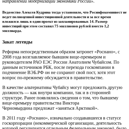
направлений модернизации экономики России»
.
Ведомство Алексея Кудрина тогда установило, что Росинфокоминвест не
ведет полноценной инвестиционной деятельности и за все время
вложился лишь в один проект из запланированных 14. Размер
инвестиций при этом составил 75 миллионов рублей вместо 1,2
миллиарда.
Закат легенды
Реформа непосредственным образом затронет «Роснано», с
2008 года возглавляемое бывшим вице-премьером и
руководителем РАО ЕЭС России Анатолием Чубайсом. По
данным источников РБК, после перехода госкомпании в
подчинение ВЭБ.РФ он не сохранит свой пост, хотя этот
вопрос по-прежнему обсуждается в правительстве.
В качестве альтернативы Чубайсу могут предложить другую
должность — как внутри компании, так и в сторонней
структуре. Ранее появлялись сведения о том, что бывшему
вице-премьеру правительства Виктора
Черномырдина предложат «заняться Арктикой».
В 2011 году «Роснано», изначально создававшееся в статусе
госкорпорации (некоммерческой организации, деятельность
которой регулируется отдельным федеральным законом), было