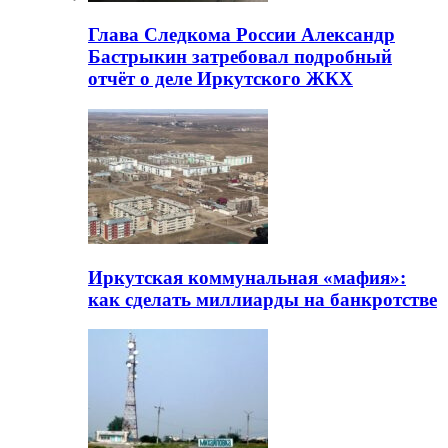
Глава Следкома России Александр
Бастрыкин затребовал подробный
отчёт о деле Иркутского ЖКХ
Иркутская коммунальная «мафия»:
как сделать миллиарды на банкротстве