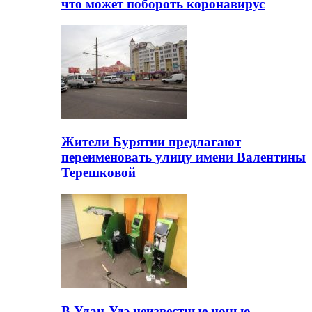
что может побороть коронавирус
Жители Бурятии предлагают
переименовать улицу имени Валентины
Терешковой
В Улан-Удэ неизвестные ночью