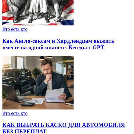
Кто есть кто
Как Англо-саксам и Хардлендцам выжить
вместе на одной планете. Беседы с GPT
Кто есть кто
КАК ВЫБРАТЬ КАСКО ДЛЯ АВТОМОБИЛЯ
БЕЗ ПЕРЕПЛАТ