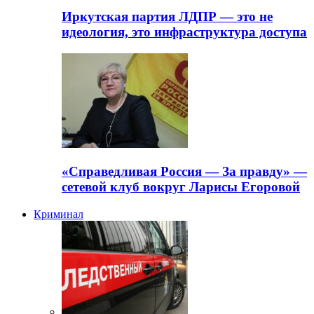
Иркутская партия ЛДПР — это не
идеология, это инфраструктура доступа
«Справедливая Россия — За правду» —
сетевой клуб вокруг Ларисы Егоровой
Криминал