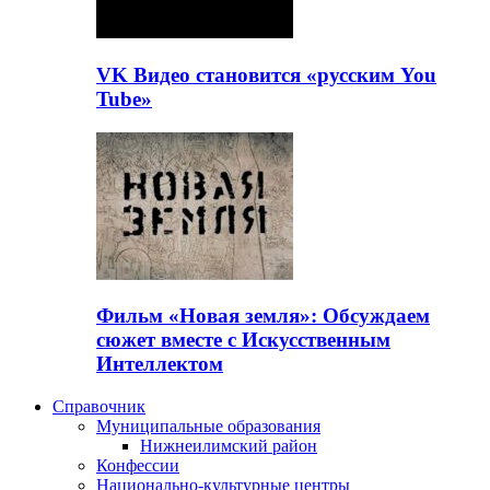
VK Видео становится «русским You
Tube»
Фильм «Новая земля»: Обсуждаем
сюжет вместе с Искусственным
Интеллектом
Справочник
Муниципальные образования
Нижнеилимский район
Конфессии
Национально-культурные центры