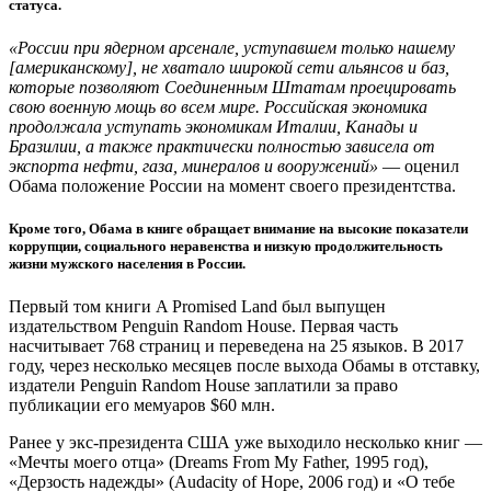
статуса.
«России при ядерном арсенале, уступавшем только нашему
[американскому], не хватало широкой сети альянсов и баз,
которые позволяют Соединенным Штатам проецировать
свою военную мощь во всем мире. Российская экономика
продолжала уступать экономикам Италии, Канады и
Бразилии, а также практически полностью зависела от
экспорта нефти, газа, минералов и вооружений»
— оценил
Обама положение России на момент своего президентства.
Кроме того, Обама в книге обращает внимание на высокие показатели
коррупции, социального неравенства и низкую продолжительность
жизни мужского населения в России.
Первый том книги A Promised Land был выпущен
издательством Penguin Random House. Первая часть
насчитывает 768 страниц и переведена на 25 языков. В 2017
году, через несколько месяцев после выхода Обамы в отставку,
издатели Penguin Random House заплатили за право
публикации его мемуаров $60 млн.
Ранее у экс-президента США уже выходило несколько книг —
«Мечты моего отца» (Dreams From My Father, 1995 год),
«Дерзость надежды» (Audacity of Hope, 2006 год) и «О тебе