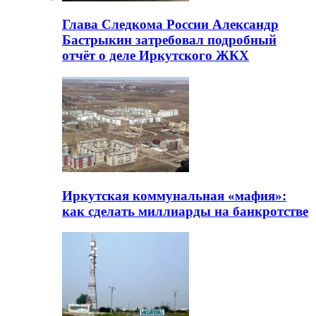
Глава Следкома России Александр
Бастрыкин затребовал подробный
отчёт о деле Иркутского ЖКХ
Иркутская коммунальная «мафия»:
как сделать миллиарды на банкротстве