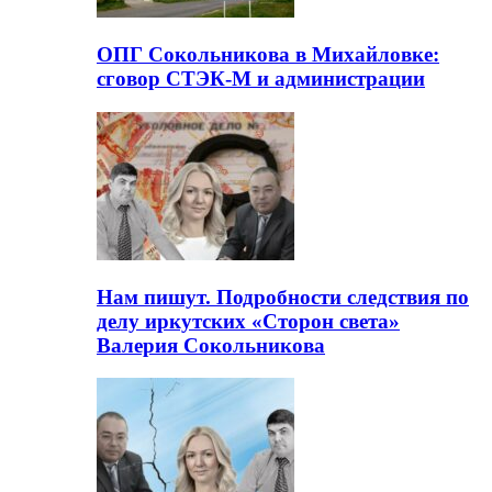
ОПГ Сокольникова в Михайловке:
сговор СТЭК-М и администрации
Нам пишут. Подробности следствия по
делу иркутских «Сторон света»
Валерия Сокольникова