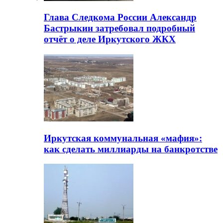
Глава Следкома России Александр
Бастрыкин затребовал подробный
отчёт о деле Иркутского ЖКХ
Иркутская коммунальная «мафия»:
как сделать миллиарды на банкротстве