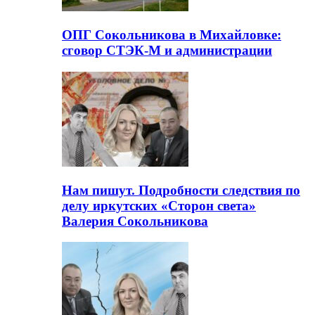
ОПГ Сокольникова в Михайловке:
сговор СТЭК-М и администрации
Нам пишут. Подробности следствия по
делу иркутских «Сторон света»
Валерия Сокольникова