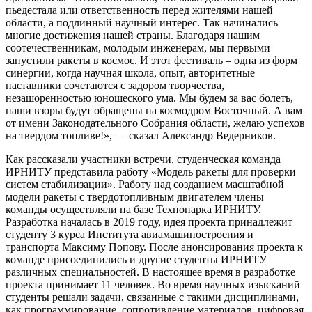
пьедестала или ответственность перед жителями нашей
области, а подлинный научный интерес. Так начинались
многие достижения нашей страны. Благодаря нашим
соотечественникам, молодым инженерам, мы первыми
запустили ракеты в космос. И этот фестиваль – одна из форм
синергии, когда научная школа, опыт, авторитетные
наставники сочетаются с задором творчества,
незашоренностью юношеского ума. Мы будем за вас болеть,
наши взоры будут обращены на космодром Восточный. А вам
от имени Законодательного Собрания области, желаю успехов
на твердом топливе!», — сказал Александр Ведерников.
Как рассказали участники встречи, студенческая команда
ИРНИТУ представила работу «Модель ракеты для проверки
систем стабилизации». Работу над созданием масштабной
модели ракеты с твердотопливным двигателем члены
команды осуществляли на базе Технопарка ИРНИТУ.
Разработка началась в 2019 году, идея проекта принадлежит
студенту 3 курса Института авиамашиностроения и
транспорта Максиму Попову. После анонсирования проекта к
команде присоединились и другие студенты ИРНИТУ
различных специальностей. В настоящее время в разработке
проекта принимает 11 человек. Во время научных изысканий
студенты решали задачи, связанные с такими дисциплинами,
как программирование, сопротивление материалов, цифровая