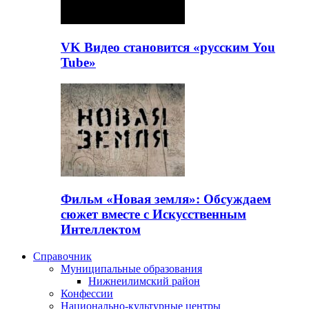
VK Видео становится «русским You
Tube»
Фильм «Новая земля»: Обсуждаем
сюжет вместе с Искусственным
Интеллектом
Справочник
Муниципальные образования
Нижнеилимский район
Конфессии
Национально-культурные центры