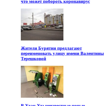
что может побороть коронавирус
Жители Бурятии предлагают
переименовать улицу имени Валентины
Терешковой
В Улан-Удэ неизвестные ночью