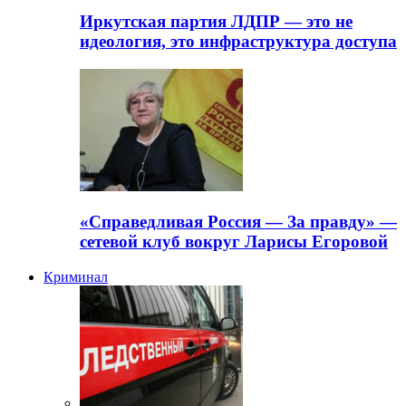
Иркутская партия ЛДПР — это не
идеология, это инфраструктура доступа
«Справедливая Россия — За правду» —
сетевой клуб вокруг Ларисы Егоровой
Криминал