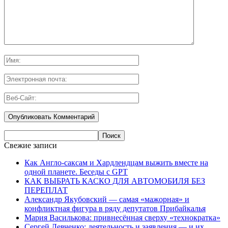
Свежие записи
Как Англо-саксам и Хардлендцам выжить вместе на
одной планете. Беседы с GPT
КАК ВЫБРАТЬ КАСКО ДЛЯ АВТОМОБИЛЯ БЕЗ
ПЕРЕПЛАТ
Александр Якубовский — самая «мажорная» и
конфликтная фигура в ряду депутатов Прибайкалья
Мария Василькова: привнесённая сверху «технократка»
Сергей Левченко: деятельность и заявления — и их