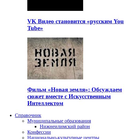
VK Видео становится «русским You
Tube»
Фильм «Новая земля»: Обсуждаем
сюжет вместе с Искусственным
Интеллектом
Справочник
Муниципальные образования
Нижнеилимский район
Конфессии
Национально-культурные центры