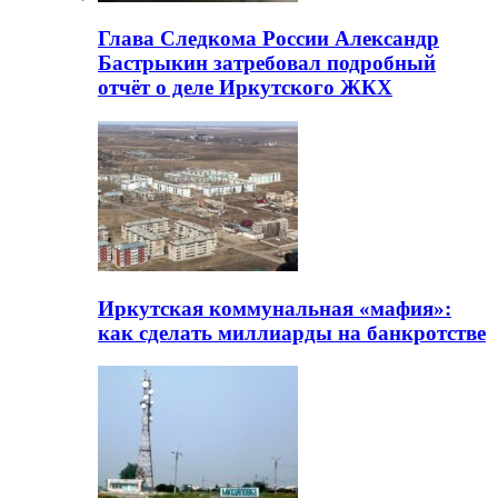
Глава Следкома России Александр
Бастрыкин затребовал подробный
отчёт о деле Иркутского ЖКХ
Иркутская коммунальная «мафия»:
как сделать миллиарды на банкротстве