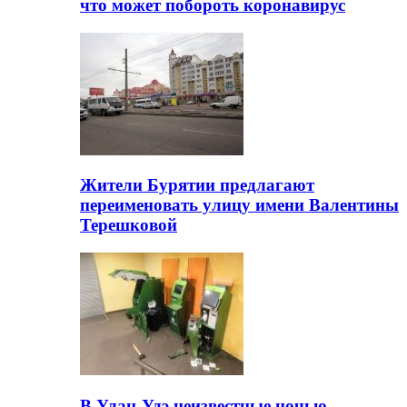
что может побороть коронавирус
Жители Бурятии предлагают
переименовать улицу имени Валентины
Терешковой
В Улан-Удэ неизвестные ночью