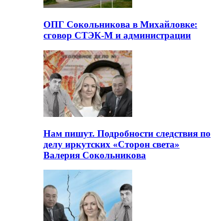
ОПГ Сокольникова в Михайловке:
сговор СТЭК-М и администрации
Нам пишут. Подробности следствия по
делу иркутских «Сторон света»
Валерия Сокольникова