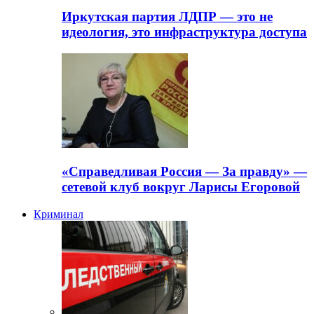
Иркутская партия ЛДПР — это не
идеология, это инфраструктура доступа
«Справедливая Россия — За правду» —
сетевой клуб вокруг Ларисы Егоровой
Криминал