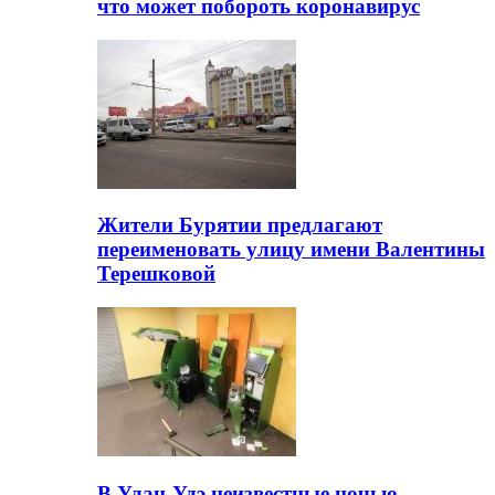
что может побороть коронавирус
Жители Бурятии предлагают
переименовать улицу имени Валентины
Терешковой
В Улан-Удэ неизвестные ночью