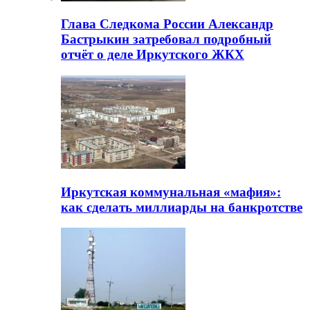
Глава Следкома России Александр
Бастрыкин затребовал подробный
отчёт о деле Иркутского ЖКХ
Иркутская коммунальная «мафия»:
как сделать миллиарды на банкротстве