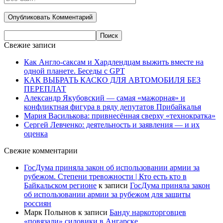
Свежие записи
Как Англо-саксам и Хардлендцам выжить вместе на
одной планете. Беседы с GPT
КАК ВЫБРАТЬ КАСКО ДЛЯ АВТОМОБИЛЯ БЕЗ
ПЕРЕПЛАТ
Александр Якубовский — самая «мажорная» и
конфликтная фигура в ряду депутатов Прибайкалья
Мария Василькова: привнесённая сверху «технократка»
Сергей Левченко: деятельность и заявления — и их
оценка
Свежие комментарии
ГосДума приняла закон об использовании армии за
рубежом. Степени тревожности | Кто есть кто в
Байкальском регионе
к записи
ГосДума приняла закон
об использовании армии за рубежом для защиты
россиян
Марк Полынов
к записи
Банду наркоторговцев
«повязали» силовики в Ангарске