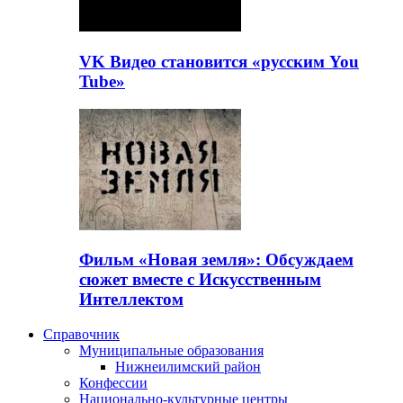
VK Видео становится «русским You
Tube»
Фильм «Новая земля»: Обсуждаем
сюжет вместе с Искусственным
Интеллектом
Справочник
Муниципальные образования
Нижнеилимский район
Конфессии
Национально-культурные центры