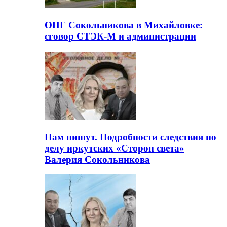
ОПГ Сокольникова в Михайловке:
сговор СТЭК-М и администрации
Нам пишут. Подробности следствия по
делу иркутских «Сторон света»
Валерия Сокольникова