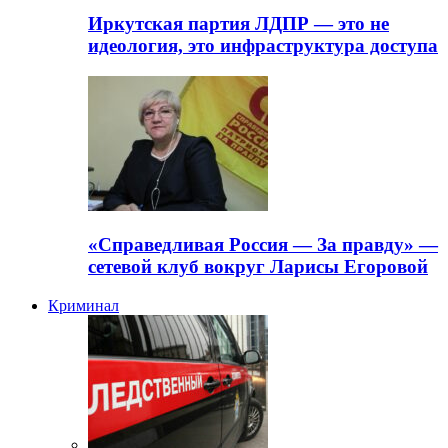
Иркутская партия ЛДПР — это не
идеология, это инфраструктура доступа
«Справедливая Россия — За правду» —
сетевой клуб вокруг Ларисы Егоровой
Криминал