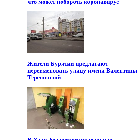
что может побороть коронавирус
Жители Бурятии предлагают
переименовать улицу имени Валентины
Терешковой
В Улан-Удэ неизвестные ночью