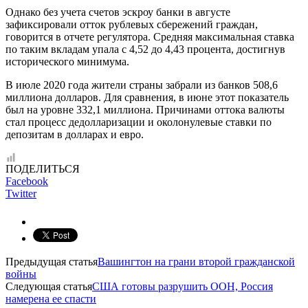
Однако без учета счетов эскроу банки в августе
зафиксировали отток рублевых сбережений граждан,
говорится в отчете регулятора. Средняя максимальная ставка
по таким вкладам упала с 4,52 до 4,43 процента, достигнув
исторического минимума.
В июле 2020 года жители страны забрали из банков 508,6
миллиона долларов. Для сравнения, в июне этот показатель
был на уровне 332,1 миллиона. Причинами оттока валюты
стал процесс дедолларизации и околонулевые ставки по
депозитам в долларах и евро.
ПОДЕЛИТЬСЯ
Facebook
Twitter
Предыдущая статья
Вашингтон на грани второй гражданской
войны
Следующая статья
США готовы разрушить ООН, Россия
намерена ее спасти