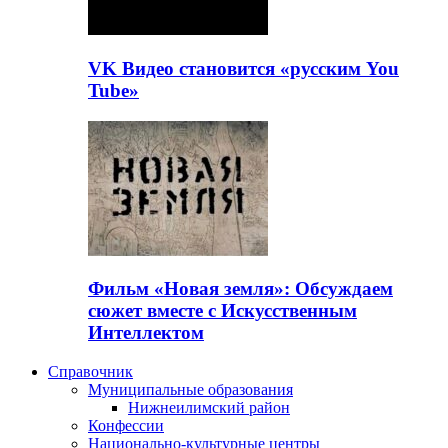
VK Видео становится «русским You
Tube»
Фильм «Новая земля»: Обсуждаем
сюжет вместе с Искусственным
Интеллектом
Справочник
Муниципальные образования
Нижнеилимский район
Конфессии
Национально-культурные центры