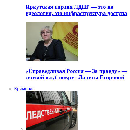
Иркутская партия ЛДПР — это не
идеология, это инфраструктура доступа
«Справедливая Россия — За правду» —
сетевой клуб вокруг Ларисы Егоровой
Криминал