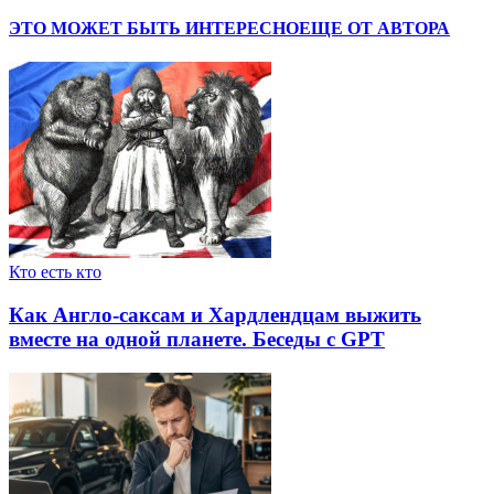
ЭТО МОЖЕТ БЫТЬ ИНТЕРЕСНО
ЕЩЕ ОТ АВТОРА
Кто есть кто
Как Англо-саксам и Хардлендцам выжить
вместе на одной планете. Беседы с GPT