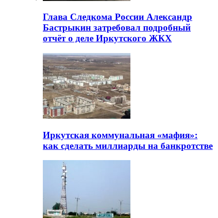
Глава Следкома России Александр
Бастрыкин затребовал подробный
отчёт о деле Иркутского ЖКХ
Иркутская коммунальная «мафия»:
как сделать миллиарды на банкротстве