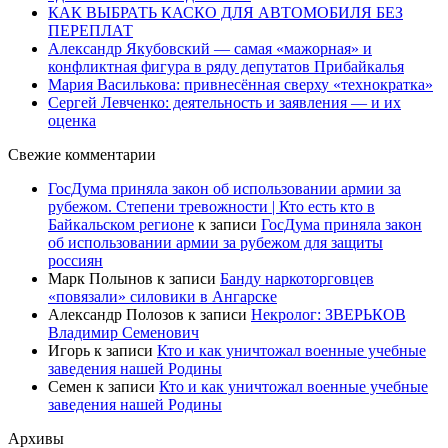
КАК ВЫБРАТЬ КАСКО ДЛЯ АВТОМОБИЛЯ БЕЗ
ПЕРЕПЛАТ
Александр Якубовский — самая «мажорная» и
конфликтная фигура в ряду депутатов Прибайкалья
Мария Василькова: привнесённая сверху «технократка»
Сергей Левченко: деятельность и заявления — и их
оценка
Свежие комментарии
ГосДума приняла закон об использовании армии за
рубежом. Степени тревожности | Кто есть кто в
Байкальском регионе
к записи
ГосДума приняла закон
об использовании армии за рубежом для защиты
россиян
Марк Полынов
к записи
Банду наркоторговцев
«повязали» силовики в Ангарске
Александр Полозов
к записи
Некролог: ЗВЕРЬКОВ
Владимир Семенович
Игорь
к записи
Кто и как уничтожал военные учебные
заведения нашей Родины
Семен
к записи
Кто и как уничтожал военные учебные
заведения нашей Родины
Архивы