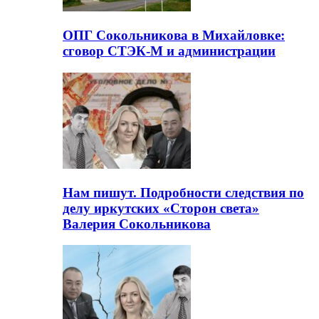
ОПГ Сокольникова в Михайловке:
сговор СТЭК-М и администрации
Нам пишут. Подробности следствия по
делу иркутских «Сторон света»
Валерия Сокольникова