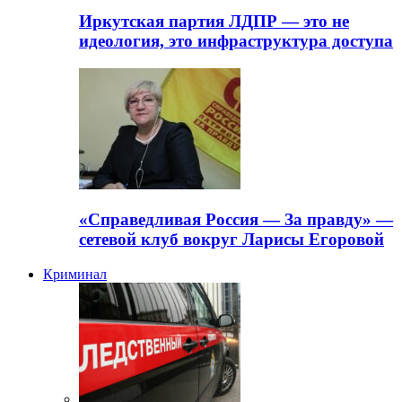
Иркутская партия ЛДПР — это не
идеология, это инфраструктура доступа
«Справедливая Россия — За правду» —
сетевой клуб вокруг Ларисы Егоровой
Криминал