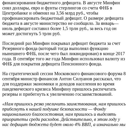
финансирования бюджетного дефицита. В августе Минфин
снял доллары, евро и фунты стерлингов со счета ФНБ в
Центробанке и обменял на 3,56 млрд руб., чтобы
профинансировать бюджетный дефицит. О размере дефицита
бюджета в августе министерство не сообщило. За январь—
июль дефицит составил более 1,5 трлн руб., за весь год он
может достигнуть 5 трлн руб.
Последний раз Минфин покрывал дефицит бюджета за счет
Резервного фонда (который тогда выполнял функцию
нынешнего ФНБ, после чего был ликвидирован) в конце 2017
года. В сентябре того же года Минфин использовал валюту из
ФНБ для покрытия дефицита Пенсионного фонда.
На стратегической сессии Московского финансового форума 8
сентября министр финансов Антон Силуанов рассказал, что
для поддержки экономики и доходов населения во время
пандемического кризиса Минфину пришлось распечатать
резервы и прибегнуть к увеличению госзаимствований.
«Нам пришлось резко увеличить заимствования, нам пришлось
прибегнуть к нашей подушке безопасности — Фонду
национального благосостояния, нам пришлось и выделять
приоритеты среди расходов. Действительно, в этом году у
нас дефицит бюджета будет около 4% ВВП, а изначально мы