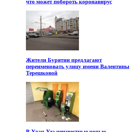
что может побороть коронавирус
Жители Бурятии предлагают
переименовать улицу имени Валентины
Терешковой
В Улан-Удэ неизвестные ночью