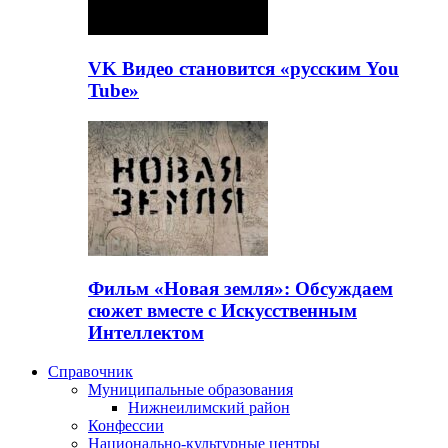
VK Видео становится «русским You
Tube»
Фильм «Новая земля»: Обсуждаем
сюжет вместе с Искусственным
Интеллектом
Справочник
Муниципальные образования
Нижнеилимский район
Конфессии
Национально-культурные центры