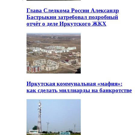
Глава Следкома России Александр
Бастрыкин затребовал подробный
отчёт о деле Иркутского ЖКХ
Иркутская коммунальная «мафия»:
как сделать миллиарды на банкротстве