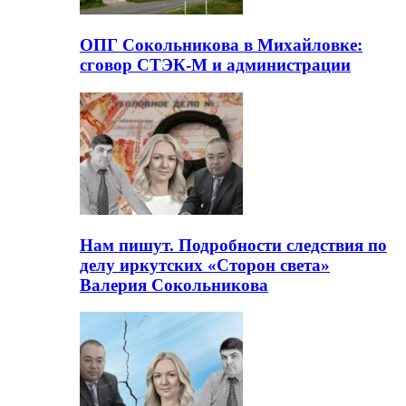
ОПГ Сокольникова в Михайловке:
сговор СТЭК-М и администрации
Нам пишут. Подробности следствия по
делу иркутских «Сторон света»
Валерия Сокольникова