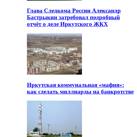
Глава Следкома России Александр
Бастрыкин затребовал подробный
отчёт о деле Иркутского ЖКХ
Иркутская коммунальная «мафия»:
как сделать миллиарды на банкротстве