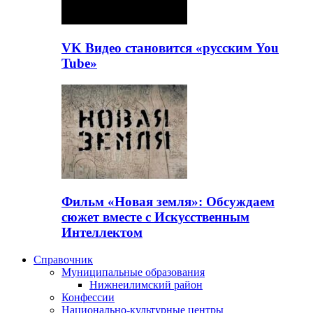
VK Видео становится «русским You
Tube»
Фильм «Новая земля»: Обсуждаем
сюжет вместе с Искусственным
Интеллектом
Справочник
Муниципальные образования
Нижнеилимский район
Конфессии
Национально-культурные центры