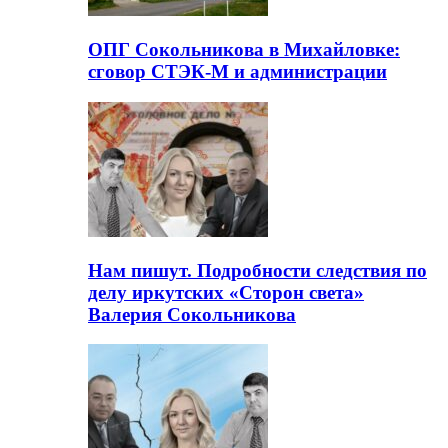
ОПГ Сокольникова в Михайловке:
сговор СТЭК-М и администрации
Нам пишут. Подробности следствия по
делу иркутских «Сторон света»
Валерия Сокольникова