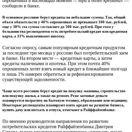
опрошенных в настоящий момент — три и более кредита»
—
сообщили в банке.
В основном россияне берут кредиты на небольшие суммы. Так, общий
объем обязательств у 40% опрошенных не превышает 100 тыс. рублей,
еще у 38% эта сумма составляет до 500 тыс. рублей. При этом у
большинства респондентов есть потребительский кредит или кредитная
карта, а 33% выплачивают ипотеку.
Согласно опросу, самым популярным кредитным продуктом
за последние три месяца у россиян был потребительский заем
в банке. На втором месте — кредитные карты, а затем
кредиты наличными и ипотека. При этом почти 40%
опрошенных хотят взять новый кредит в ближайшие полгода
и лишь 1% намерен обратиться за рефинансированием
существующей задолженности.
Чаще всего россияне берут кредит на покупку машины, строительство
или покупку жилья, а также на ремонт. Реже заемные деньги
планируется потратить на бытовую технику, образование или медицину.
Некоторые респонденты планируют взять кредит на развитие бизнеса,
купить дачу или поехать в отпуск, отмечают в Райффайзенбанке.
По мнению руководителя направления по развитию
потребительских кредитов Райффайзенбанка Дмитрия
Сивова, рынок кредитования постепенно «оживает» после