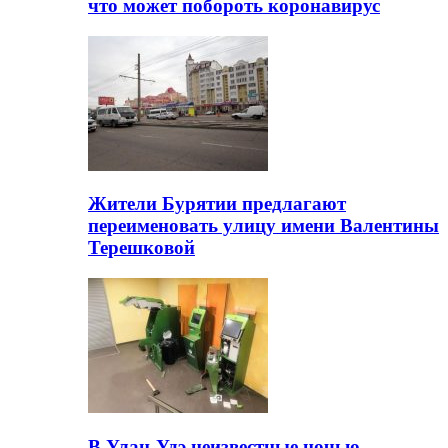
что может побороть коронавирус
Жители Бурятии предлагают
переименовать улицу имени Валентины
Терешковой
В Улан-Удэ неизвестные ночью