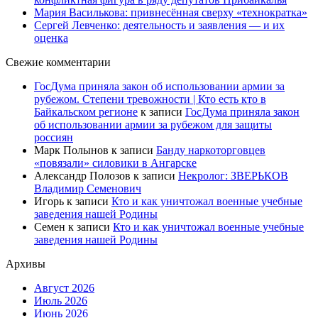
Мария Василькова: привнесённая сверху «технократка»
Сергей Левченко: деятельность и заявления — и их
оценка
Свежие комментарии
ГосДума приняла закон об использовании армии за
рубежом. Степени тревожности | Кто есть кто в
Байкальском регионе
к записи
ГосДума приняла закон
об использовании армии за рубежом для защиты
россиян
Марк Полынов
к записи
Банду наркоторговцев
«повязали» силовики в Ангарске
Александр Полозов
к записи
Некролог: ЗВЕРЬКОВ
Владимир Семенович
Игорь
к записи
Кто и как уничтожал военные учебные
заведения нашей Родины
Семен
к записи
Кто и как уничтожал военные учебные
заведения нашей Родины
Архивы
Август 2026
Июль 2026
Июнь 2026