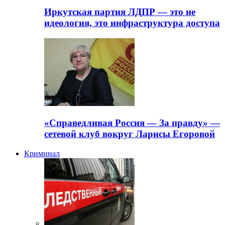
Иркутская партия ЛДПР — это не
идеология, это инфраструктура доступа
«Справедливая Россия — За правду» —
сетевой клуб вокруг Ларисы Егоровой
Криминал