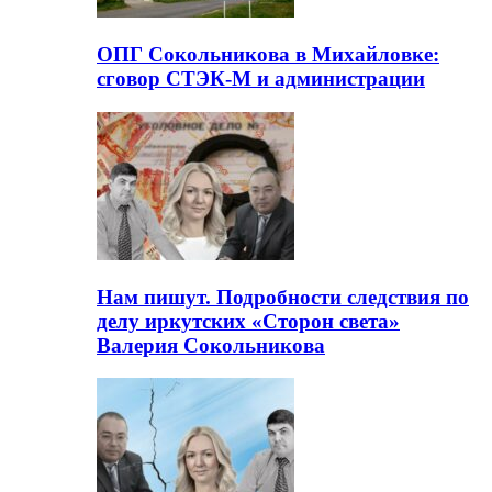
ОПГ Сокольникова в Михайловке:
сговор СТЭК-М и администрации
Нам пишут. Подробности следствия по
делу иркутских «Сторон света»
Валерия Сокольникова