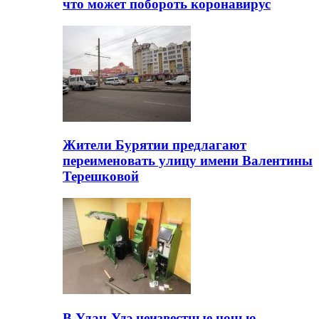
что может побороть коронавирус
Жители Бурятии предлагают
переименовать улицу имени Валентины
Терешковой
В Улан-Удэ неизвестные ночью