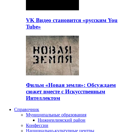
VK Видео становится «русским You
Tube»
Фильм «Новая земля»: Обсуждаем
сюжет вместе с Искусственным
Интеллектом
Справочник
Муниципальные образования
Нижнеилимский район
Конфессии
Национально-культурные центры