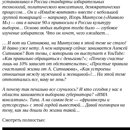
устанавливал в России стандарты избирательных
технологий, политического консалтинга, демократических
процессов… Он и «Имидж-контакт» вместе с небольшой
группой товарищей — например, Игорь Минтусов («Никколо
М») — они в начале 90-х привносили в России культуру
выборов… Основа любых выборов тогда было — глубокое
изучение избирателя. Что он хочет, чего ожидает…
… И вот ни Ситникова, ни Минтусова в этой теме не стало!
И давно уже нету. А чем например сейчас занимается Алексей
Ситников? Вот темы, с которыми он выступает в YouTube:
«Как правильно обращаться с деньгами?»; «Почему счастье
лишь на 10% зависит от обстоятельств»; «Простые правила
счастливой жизни от А. Ситникова», «Как устроены
отношения между мужчиной и женщиной»!… На этой теме
оттоптались все, кому не лень?
А почему так печально все случилось? И кто сегодня у нас в
области занимается выборами губернатора? «ИМА
консалтинг». Типа. А на самом деле — «фрилансеры и
аутсорсеры» с этой гордой вывесткой… Давай поговорим на
тему, как мы дошли до жизни такой…
Смотреть полностью: