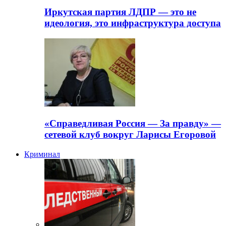
Иркутская партия ЛДПР — это не
идеология, это инфраструктура доступа
«Справедливая Россия — За правду» —
сетевой клуб вокруг Ларисы Егоровой
Криминал