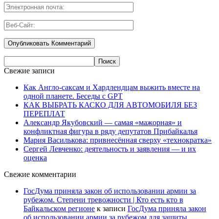
Свежие записи
Как Англо-саксам и Хардлендцам выжить вместе на
одной планете. Беседы с GPT
КАК ВЫБРАТЬ КАСКО ДЛЯ АВТОМОБИЛЯ БЕЗ
ПЕРЕПЛАТ
Александр Якубовский — самая «мажорная» и
конфликтная фигура в ряду депутатов Прибайкалья
Мария Василькова: привнесённая сверху «технократка»
Сергей Левченко: деятельность и заявления — и их
оценка
Свежие комментарии
ГосДума приняла закон об использовании армии за
рубежом. Степени тревожности | Кто есть кто в
Байкальском регионе
к записи
ГосДума приняла закон
об использовании армии за рубежом для защиты