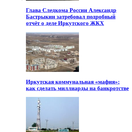
Глава Следкома России Александр
Бастрыкин затребовал подробный
отчёт о деле Иркутского ЖКХ
Иркутская коммунальная «мафия»:
как сделать миллиарды на банкротстве