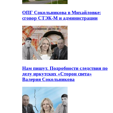
ОПГ Сокольникова в Михайловке:
сговор СТЭК-М и администрации
Нам пишут. Подробности следствия по
делу иркутских «Сторон света»
Валерия Сокольникова