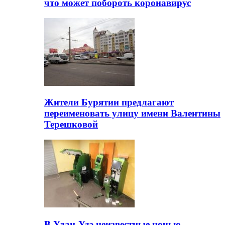
что может побороть коронавирус
Жители Бурятии предлагают
переименовать улицу имени Валентины
Терешковой
В Улан-Удэ неизвестные ночью