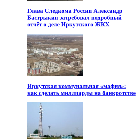
Глава Следкома России Александр
Бастрыкин затребовал подробный
отчёт о деле Иркутского ЖКХ
Иркутская коммунальная «мафия»:
как сделать миллиарды на банкротстве