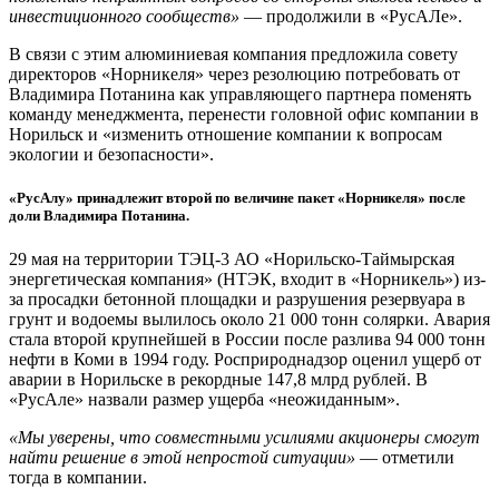
инвестиционного сообществ»
— продолжили в «РусАЛе».
В связи с этим алюминиевая компания предложила совету
директоров «Норникеля» через резолюцию потребовать от
Владимира Потанина как управляющего партнера поменять
команду менеджмента, перенести головной офис компании в
Норильск и «изменить отношение компании к вопросам
экологии и безопасности».
«РусАлу» принадлежит второй по величине пакет «Норникеля» после
доли Владимира Потанина.
29 мая на территории ТЭЦ-3 АО «Норильско-Таймырская
энергетическая компания» (НТЭК, входит в «Норникель») из-
за просадки бетонной площадки и разрушения резервуара в
грунт и водоемы вылилось около 21 000 тонн солярки. Авария
стала второй крупнейшей в России после разлива 94 000 тонн
нефти в Коми в 1994 году. Росприроднадзор оценил ущерб от
аварии в Норильске в рекордные 147,8 млрд рублей. В
«РусАле» назвали размер ущерба «неожиданным».
«Мы уверены, что совместными усилиями акционеры смогут
найти решение в этой непростой ситуации»
— отметили
тогда в компании.