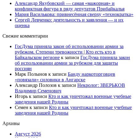
Александр Якубовский — самая «мажорная» и
конфликтная фигура в ряду депутатов Прибайкалья
Мария Василькова: привнесённая сверху «технократка»
Сергей Левченко: деятельность и заявления — и их
оценка
Свежие комментарии
ГосДума приняла закон об использовании армии за
рубежом. Степени тревожности | Кто есть кто в
Байкальском регионе
к записи
ГосДума приняла закон
об использовании армии за рубежом для защиты
россиян
Марк Полынов
к записи
Банду наркоторговцев
«повязали» силовики в Ангарске
Александр Полозов
к записи
Некролог: ЗВЕРЬКОВ
Владимир Семенович
Игорь
к записи
Кто и как уничтожал военные учебные
заведения нашей Родины
Семен
к записи
Кто и как уничтожал военные учебные
заведения нашей Родины
Архивы
Август 2026