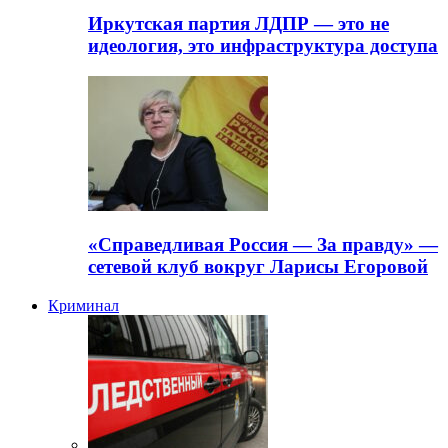
Иркутская партия ЛДПР — это не
идеология, это инфраструктура доступа
«Справедливая Россия — За правду» —
сетевой клуб вокруг Ларисы Егоровой
Криминал