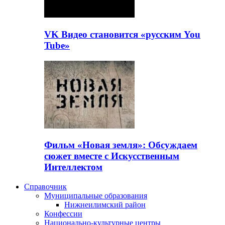
VK Видео становится «русским You
Tube»
Фильм «Новая земля»: Обсуждаем
сюжет вместе с Искусственным
Интеллектом
Справочник
Муниципальные образования
Нижнеилимский район
Конфессии
Национально-культурные центры