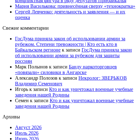
конфликтная фигура в ряду депутатов Прибайкалья
Мария Василькова: привнесённая сверху «технократка»
Сергей Левченко: деятельность и заявления — и их
оценка
Свежие комментарии
ГосДума приняла закон об использовании армии за
рубежом. Степени тревожности | Кто есть кто в
Байкальском регионе
к записи
ГосДума приняла закон
об использовании армии за рубежом для защиты
россиян
Марк Полынов
к записи
Банду наркоторговцев
«повязали» силовики в Ангарске
Александр Полозов
к записи
Некролог: ЗВЕРЬКОВ
Владимир Семенович
Игорь
к записи
Кто и как уничтожал военные учебные
заведения нашей Родины
Семен
к записи
Кто и как уничтожал военные учебные
заведения нашей Родины
Архивы
Август 2026
Июль 2026
Июнь 2026