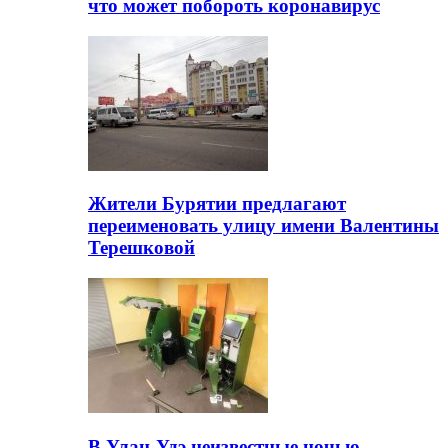
что может побороть коронавирус
Жители Бурятии предлагают
переименовать улицу имени Валентины
Терешковой
В Улан-Удэ неизвестные ночью