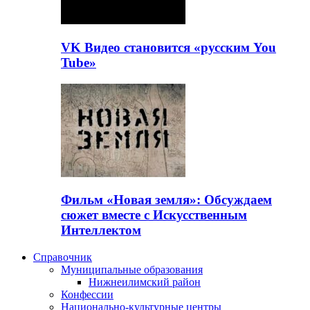
VK Видео становится «русским You
Tube»
Фильм «Новая земля»: Обсуждаем
сюжет вместе с Искусственным
Интеллектом
Справочник
Муниципальные образования
Нижнеилимский район
Конфессии
Национально-культурные центры