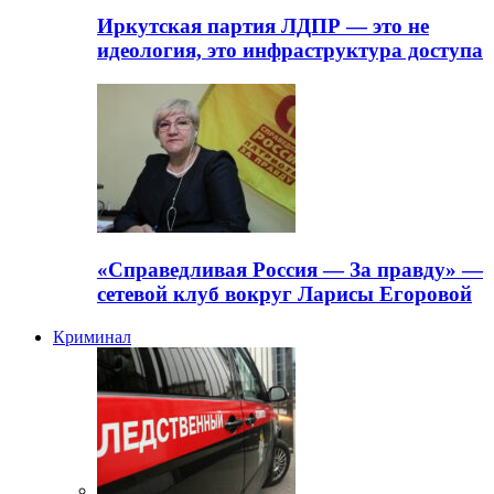
Иркутская партия ЛДПР — это не
идеология, это инфраструктура доступа
«Справедливая Россия — За правду» —
сетевой клуб вокруг Ларисы Егоровой
Криминал