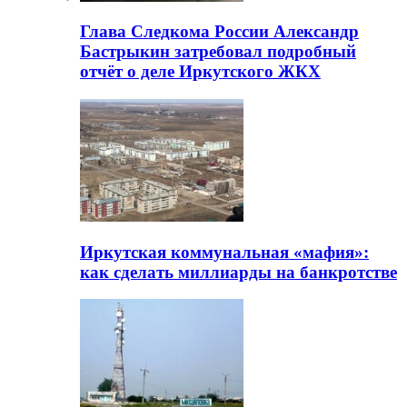
Глава Следкома России Александр
Бастрыкин затребовал подробный
отчёт о деле Иркутского ЖКХ
Иркутская коммунальная «мафия»:
как сделать миллиарды на банкротстве