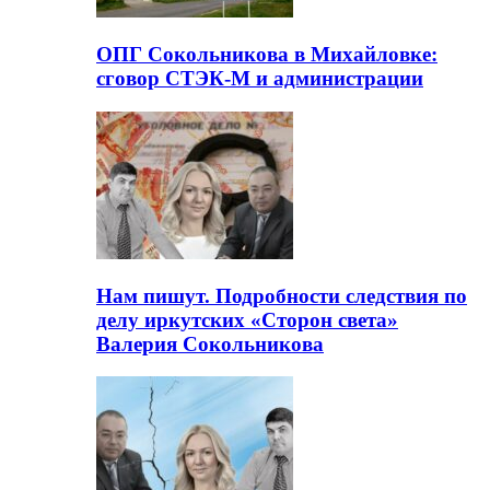
ОПГ Сокольникова в Михайловке:
сговор СТЭК-М и администрации
Нам пишут. Подробности следствия по
делу иркутских «Сторон света»
Валерия Сокольникова