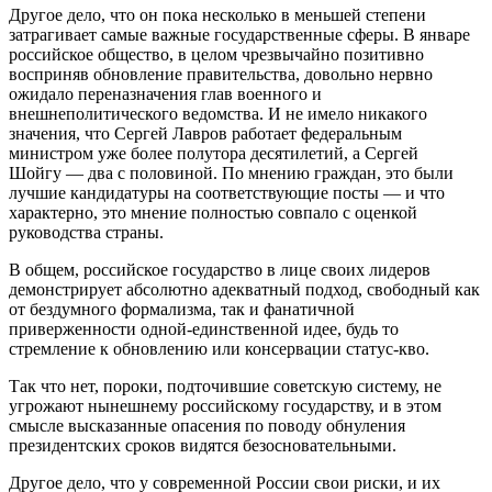
Другое дело, что он пока несколько в меньшей степени
затрагивает самые важные государственные сферы. В январе
российское общество, в целом чрезвычайно позитивно
восприняв обновление правительства, довольно нервно
ожидало переназначения глав военного и
внешнеполитического ведомства. И не имело никакого
значения, что Сергей Лавров работает федеральным
министром уже более полутора десятилетий, а Сергей
Шойгу — два с половиной. По мнению граждан, это были
лучшие кандидатуры на соответствующие посты — и что
характерно, это мнение полностью совпало с оценкой
руководства страны.
В общем, российское государство в лице своих лидеров
демонстрирует абсолютно адекватный подход, свободный как
от бездумного формализма, так и фанатичной
приверженности одной-единственной идее, будь то
стремление к обновлению или консервации статус-кво.
Так что нет, пороки, подточившие советскую систему, не
угрожают нынешнему российскому государству, и в этом
смысле высказанные опасения по поводу обнуления
президентских сроков видятся безосновательными.
Другое дело, что у современной России свои риски, и их