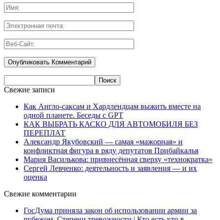
Свежие записи
Как Англо-саксам и Хардлендцам выжить вместе на
одной планете. Беседы с GPT
КАК ВЫБРАТЬ КАСКО ДЛЯ АВТОМОБИЛЯ БЕЗ
ПЕРЕПЛАТ
Александр Якубовский — самая «мажорная» и
конфликтная фигура в ряду депутатов Прибайкалья
Мария Василькова: привнесённая сверху «технократка»
Сергей Левченко: деятельность и заявления — и их
оценка
Свежие комментарии
ГосДума приняла закон об использовании армии за
рубежом. Степени тревожности | Кто есть кто в