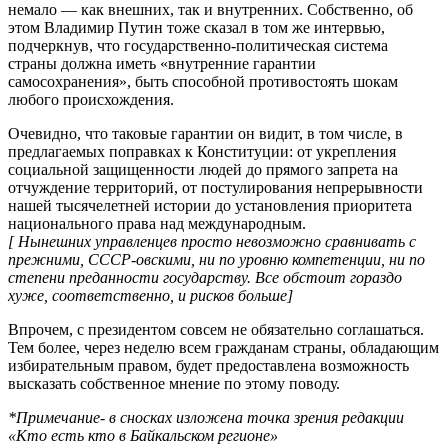
немало — как внешних, так и внутренних. Собственно, об
этом Владимир Путин тоже сказал в том же интервью,
подчеркнув, что государственно-политическая система
страны должна иметь «внутренние гарантии
самосохранения», быть способной противостоять шокам
любого происхождения.
Очевидно, что таковые гарантии он видит, в том числе, в
предлагаемых поправках к Конституции: от укрепления
социальной защищенности людей до прямого запрета на
отчуждение территорий, от постулирования непрерывности
нашей тысячелетней истории до установления приоритета
национального права над международным.
[ Нынешних управленцев просто невозможно сравнивать с
прежними, СССР-овскими, ни по уровню компетенции, ни по
степени преданности государству. Все обстоит гораздо
хуже, соответственно, и рисков больше]
Впрочем, с президентом совсем не обязательно соглашаться.
Тем более, через неделю всем гражданам страны, обладающим
избирательным правом, будет предоставлена возможность
высказать собственное мнение по этому поводу.
*Примечание- в сносках изложена точка зрения редакции
«Кто есть кто в Байкальском регионе»