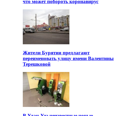
что может побороть коронавирус
Жители Бурятии предлагают
переименовать улицу имени Валентины
Терешковой
В Улан-Удэ неизвестные ночью