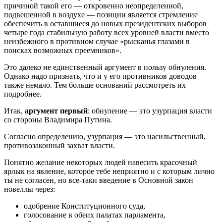
причиной такой его — откровенно неопределенной,
подвешенной в воздухе — позиции является стремление
обеспечить в оставшиеся до новых президентских выборов
четыре года стабильную работу всех уровней власти вместо
неизбежного в противном случае «рысканья глазами в
поисках возможных преемников».
Это далеко не единственный аргумент в пользу обнуления.
Однако надо признать, что и у его противников доводов
также немало. Тем больше оснований рассмотреть их
подробнее.
Итак,
аргумент первый
: обнуление — это узурпация власти
со стороны Владимира Путина.
Согласно определению, узурпация — это насильственный,
противозаконный захват власти.
Понятно желание некоторых людей навесить красочный
ярлык на явление, которое тебе неприятно и с которым лично
ты не согласен, но все-таки введение в Основной закон
новеллы через:
одобрение Конституционного суда,
голосование в обеих палатах парламента,