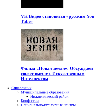
VK Видео становится «русским You
Tube»
Фильм «Новая земля»: Обсуждаем
сюжет вместе с Искусственным
Интеллектом
Справочник
Муниципальные образования
Нижнеилимский район
Конфессии
Национально-культурные центры