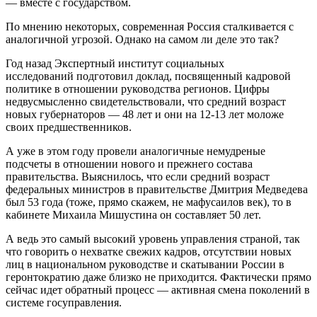
— вместе с государством.
По мнению некоторых, современная Россия сталкивается с
аналогичной угрозой. Однако на самом ли деле это так?
Год назад Экспертный институт социальных
исследований подготовил доклад, посвященный кадровой
политике в отношении руководства регионов. Цифры
недвусмысленно свидетельствовали, что средний возраст
новых губернаторов — 48 лет и они на 12-13 лет моложе
своих предшественников.
А уже в этом году провели аналогичные немудреные
подсчеты в отношении нового и прежнего состава
правительства. Выяснилось, что если средний возраст
федеральных министров в правительстве Дмитрия Медведева
был 53 года (тоже, прямо скажем, не мафусаилов век), то в
кабинете Михаила Мишустина он составляет 50 лет.
А ведь это самый высокий уровень управления страной, так
что говорить о нехватке свежих кадров, отсутствии новых
лиц в национальном руководстве и скатывании России в
геронтократию даже близко не приходится. Фактически прямо
сейчас идет обратный процесс — активная смена поколений в
системе госуправления.