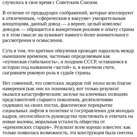
случилось в свое время с Советским Союзом.
В отличие от предыдущих соображений, которые апеллируют
к отвлеченным, «сферическим в вакууме» умозрительным
концепциям, данный довод — а вернее, целый комплекс
доводов — обращается к конкретным реалиям и опыту страны
и в этом смысле заслуживает намного более внимательного
рассмотрения и осмысления.
Суть в том, что критики обнуления проводят параллель между
нынешним временем, частенько определяемым как
«путинская стабильность», и поздним СССР, оставшимся в
истории под названием «застой» и, в конечном счете,
сыгравшем роковую роль в судьбе страны.
Нет сомнений, что советских лидеров той эпохи вели благие
намерения (как они их понимали), вот только результат
оказался катастрофическим: засилье на ключевых позициях
представителей старшего поколения, десятилетиями
сидевших на своих постах, фактическое перекрытие
социальных лифтов в политике и госуправлении для молодых
кадров, неспособность руководства чувствовать и отвечать на
новые вызовы, моральная усталость общества от
«кремлевских старцев». Результат всем хорошо известен: как
только появилась возможность, эта конструкция была снесена