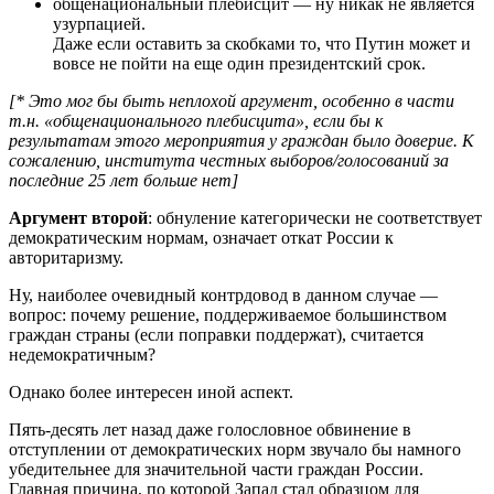
общенациональный плебисцит — ну никак не является
узурпацией.
Даже если оставить за скобками то, что Путин может и
вовсе не пойти на еще один президентский срок.
[* Это мог бы быть неплохой аргумент, особенно в части
т.н. «общенационального плебисцита», если бы к
результатам этого мероприятия у граждан было доверие. К
сожалению, института честных выборов/голосований за
последние 25 лет больше нет]
Аргумент второй
: обнуление категорически не соответствует
демократическим нормам, означает откат России к
авторитаризму.
Ну, наиболее очевидный контрдовод в данном случае —
вопрос: почему решение, поддерживаемое большинством
граждан страны (если поправки поддержат), считается
недемократичным?
Однако более интересен иной аспект.
Пять-десять лет назад даже голословное обвинение в
отступлении от демократических норм звучало бы намного
убедительнее для значительной части граждан России.
Главная причина, по которой Запад стал образцом для