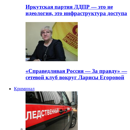
Иркутская партия ЛДПР — это не
идеология, это инфраструктура доступа
«Справедливая Россия — За правду» —
сетевой клуб вокруг Ларисы Егоровой
Криминал