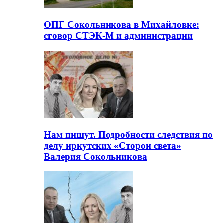
ОПГ Сокольникова в Михайловке:
сговор СТЭК-М и администрации
Нам пишут. Подробности следствия по
делу иркутских «Сторон света»
Валерия Сокольникова