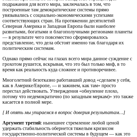
подражания для всего мира, заключалась в том, что
построенные там демократические системы прямо
увязывались с социально-экономическими успехами
соответствующих стран. На протяжении десятилетий
Северная Америка и Западная Европа были наиболее
развитыми, богатыми и благополучными регионами планеты
— в результате чего повсеместно сформировалось
представление, что дела обстоят именно так благодаря их
политическим системам.
Однако прямо сейчас на глазах всего мира данное суждение с
грохотом рушится, вскрывая, что это был только миф, в то
время как реальность куда сложнее и противоречивее.
Многолетний безотказно работавший довод «сделаем у себя,
как в Америке/Европе, — и заживем, как там» просто
перестал действовать. Утверждения «обнуление плохо,
потому что недемократично (по западным меркам)» это также
касается в полной мере.
[ И опять мы упираемся в вопрос доверия результатам…]
Аргумент третий
: нынешнее стремление любой ценой
удержать стабильность обернется тяжелым кризисом
государственно-политической системы в будущем — как это