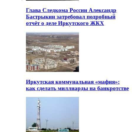
Глава Следкома России Александр
Бастрыкин затребовал подробный
отчёт о деле Иркутского ЖКХ
Иркутская коммунальная «мафия»:
как сделать миллиарды на банкротстве