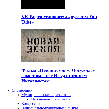
VK Видео становится «русским You
Tube»
Фильм «Новая земля»: Обсуждаем
сюжет вместе с Искусственным
Интеллектом
Справочник
Муниципальные образования
Нижнеилимский район
Конфессии
Национально-культурные центры