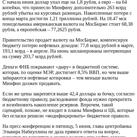
С начала июня доллар упал еще на 1,8 рубля, а евро – на 64
копейки, что принесло Минфину дополнительно 263 млрд
рублей убытка на курсовых разницах. Накопленные потери с
конца марта достигли 1,21 триллиона рублей. На 18.47 мск
понедельника американская валюта на МосБирже стоит 68,38
рубля, а европейская – 77,2625 рубля.
Правительство продает валюту на МосБирже, компенсируя
бюджету потерю нефтяных доходов: 77,8 млрд рублей в марте,
193,1 млрд – в апреле. На июнь запланированы интервенции
на сумму 203,7 млрд рублей.
Деньги ФНБ покрывают «дыру» в бюджетной системе,
которая, по оценке МЭР, достигнет 8,5% ВВП, но чем выше
забираются нефтяные котировки – тем меньше валюты
Минфин должен продавать.
Если же цены закрепятся выше 42,4 доллара за бочку, согласно
бюджетному правилу, расходование фонда нужно прекратить
и возобновить накопление резервов. Впрочем, такой
сценарий, похоже, не входит в планы Минфина и ЦБ, которые
без огласки решили «модифицировать» бюджетное правило.
На пресс-конференции в пятницу, 5 июня, глава центробанка
Эльвира Набиуллина не дала прямого ответа на вопрос,