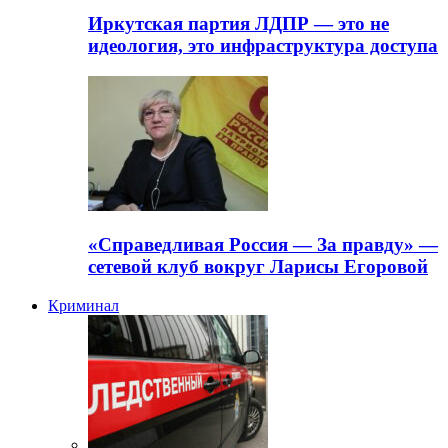
Иркутская партия ЛДПР — это не
идеология, это инфраструктура доступа
«Справедливая Россия — За правду» —
сетевой клуб вокруг Ларисы Егоровой
Криминал