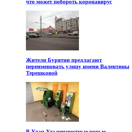
что может побороть коронавирус
Жители Бурятии предлагают
переименовать улицу имени Валентины
Терешковой
В Улан-Удэ неизвестные ночью