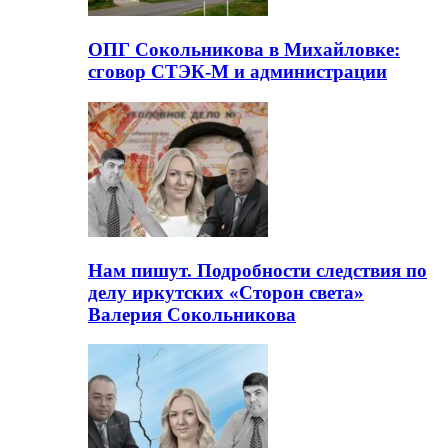
ОПГ Сокольникова в Михайловке:
сговор СТЭК-М и администрации
Нам пишут. Подробности следствия по
делу иркутских «Сторон света»
Валерия Сокольникова