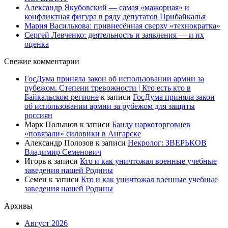
Александр Якубовский — самая «мажорная» и
конфликтная фигура в ряду депутатов Прибайкалья
Мария Василькова: привнесённая сверху «технократка»
Сергей Левченко: деятельность и заявления — и их
оценка
Свежие комментарии
ГосДума приняла закон об использовании армии за
рубежом. Степени тревожности | Кто есть кто в
Байкальском регионе
к записи
ГосДума приняла закон
об использовании армии за рубежом для защиты
россиян
Марк Полынов
к записи
Банду наркоторговцев
«повязали» силовики в Ангарске
Александр Полозов
к записи
Некролог: ЗВЕРЬКОВ
Владимир Семенович
Игорь
к записи
Кто и как уничтожал военные учебные
заведения нашей Родины
Семен
к записи
Кто и как уничтожал военные учебные
заведения нашей Родины
Архивы
Август 2026