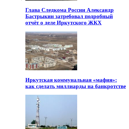
Глава Следкома России Александр
Бастрыкин затребовал подробный
отчёт о деле Иркутского ЖКХ
Иркутская коммунальная «мафия»:
как сделать миллиарды на банкротстве