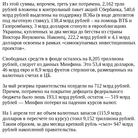
Из этой суммы, впрочем, треть уже потрачена. 2,162 трлн
рублей вложены в контрольный пакет акций Сбербанка, 540,6
млрд рублей выделены на поддержку ВЭБа (в виде депозитов
под льготную ставку), 138,4 млрд рублей – на помощь ВТБ и
Газпромбанку, 3 млрд долларов сгинуло в еврооблигациях
Украины, купленных за два месяца до бегства из страны
Виктора Януковича. Наконец, 222,2 млрд рублей и 4,1 млрд
долларов освоены в рамках «самоокупаемых инвестиционных
проектов».
Свободных средств в фонде осталось на 8,205 триллиона
рублей, следует из данных Минфина. Это 53,4 млрд долларов,
46 млрд евро и 8,9 млрд фунтов стерлингов, размещенных на
валютных счетах в ЦБ.
За май резервы правительства похудели на 712 млрд рублей.
Причем, потрачено на покрытие дефицита федерального
бюджета было лишь 193,1 млрд рублей, остаток — 519 млрд
рублей — Минфин потерял на падении курсов валют.
На 1 апреля тот же объем валютных запасов (115,9 млрд
долларов в пересчете по курсу) стоил 9,152 триллиона рублей.
Таким образом, за два месяца крепкий рубль «съел» 947 млрд
рублей накоплений правительства.