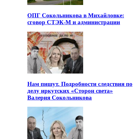
ОПГ Сокольникова в Михайловке:
сговор СТЭК-М и администрации
Нам пишут. Подробности следствия по
делу иркутских «Сторон света»
Валерия Сокольникова