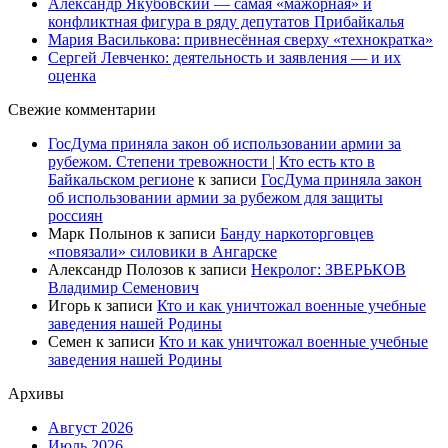
Александр Якубовский — самая «мажорная» и
конфликтная фигура в ряду депутатов Прибайкалья
Мария Василькова: привнесённая сверху «технократка»
Сергей Левченко: деятельность и заявления — и их
оценка
Свежие комментарии
ГосДума приняла закон об использовании армии за
рубежом. Степени тревожности | Кто есть кто в
Байкальском регионе
к записи
ГосДума приняла закон
об использовании армии за рубежом для защиты
россиян
Марк Полынов
к записи
Банду наркоторговцев
«повязали» силовики в Ангарске
Александр Полозов
к записи
Некролог: ЗВЕРЬКОВ
Владимир Семенович
Игорь
к записи
Кто и как уничтожал военные учебные
заведения нашей Родины
Семен
к записи
Кто и как уничтожал военные учебные
заведения нашей Родины
Архивы
Август 2026
Июль 2026