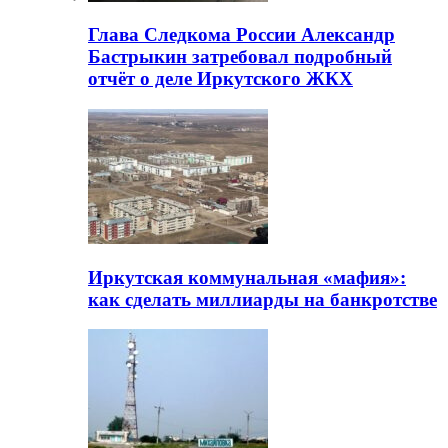
Глава Следкома России Александр
Бастрыкин затребовал подробный
отчёт о деле Иркутского ЖКХ
Иркутская коммунальная «мафия»:
как сделать миллиарды на банкротстве