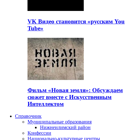
VK Видео становится «русским You
Tube»
Фильм «Новая земля»: Обсуждаем
сюжет вместе с Искусственным
Интеллектом
Справочник
Муниципальные образования
Нижнеилимский район
Конфессии
Национально-культурные центры