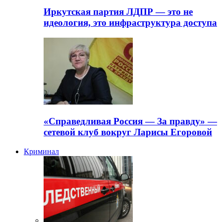
Иркутская партия ЛДПР — это не
идеология, это инфраструктура доступа
«Справедливая Россия — За правду» —
сетевой клуб вокруг Ларисы Егоровой
Криминал