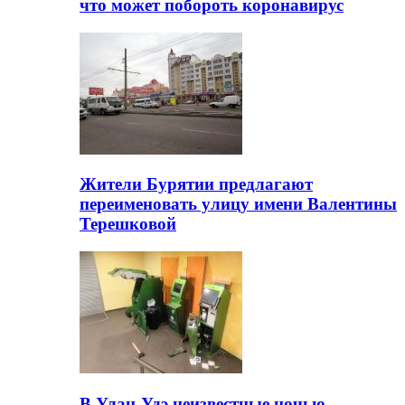
что может побороть коронавирус
Жители Бурятии предлагают
переименовать улицу имени Валентины
Терешковой
В Улан-Удэ неизвестные ночью